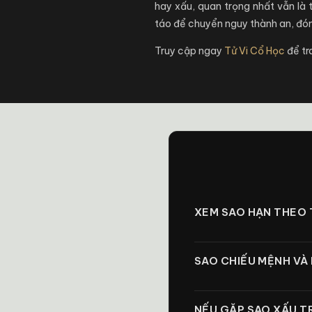
hay xấu, quan trọng nhất vẫn là
táo để chuyển nguy thành an, đón 
Truy cập ngay
Tử Vi Cổ Học
để tr
XEM SAO HẠN THEO 
SAO CHIẾU MỆNH VÀ
NẾU GẶP SAO XẤU T