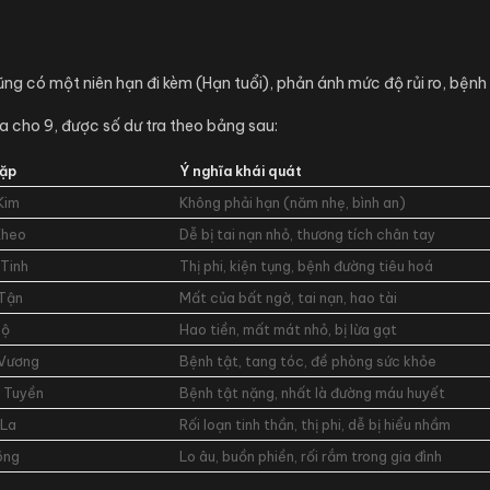
ng có một niên hạn đi kèm (Hạn tuổi), phản ánh mức độ rủi ro, bệnh 
ia cho 9, được số dư tra theo bảng sau:
gặp
Ý nghĩa khái quát
Kim
Không phải hạn (năm nhẹ, bình an)
Kheo
Dễ bị tai nạn nhỏ, thương tích chân tay
 Tinh
Thị phi, kiện tụng, bệnh đường tiêu hoá
Tận
Mất của bất ngờ, tai nạn, hao tài
Mộ
Hao tiền, mất mát nhỏ, bị lừa gạt
Vương
Bệnh tật, tang tóc, đề phòng sức khỏe
 Tuyền
Bệnh tật nặng, nhất là đường máu huyết
 La
Rối loạn tinh thần, thị phi, dễ bị hiểu nhầm
õng
Lo âu, buồn phiền, rối rắm trong gia đình