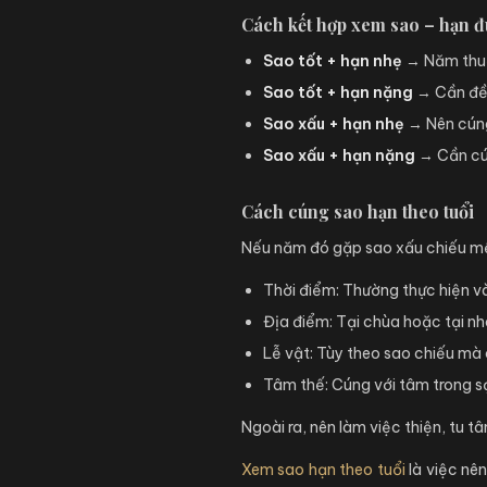
Cách kết hợp xem sao – hạn 
Sao tốt + hạn nhẹ
→ Năm thuận
Sao tốt + hạn nặng
→ Cần đề 
Sao xấu + hạn nhẹ
→ Nên cúng
Sao xấu + hạn nặng
→ Cần cún
Cách cúng sao hạn theo tuổi
Nếu năm đó gặp sao xấu chiếu mệnh
Thời điểm: Thường thực hiện 
Địa điểm: Tại chùa hoặc tại n
Lễ vật: Tùy theo sao chiếu mà
Tâm thế: Cúng với tâm trong sạ
Ngoài ra, nên làm việc thiện, tu t
Xem sao hạn theo tuổi
là việc nên