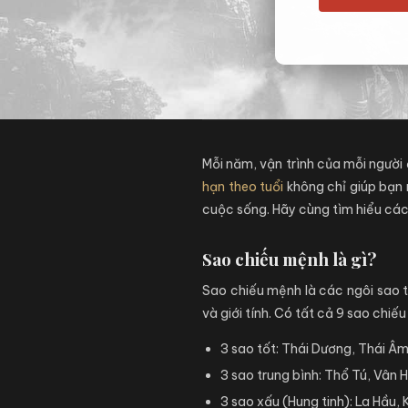
Mỗi năm, vận trình của mỗi người
hạn theo tuổi
không chỉ giúp bạn 
cuộc sống. Hãy cùng tìm hiểu các
Sao chiếu mệnh là gì?
Sao chiếu mệnh là các ngôi sao t
và giới tính. Có tất cả 9 sao chiế
3 sao tốt: Thái Dương, Thái Â
3 sao trung bình: Thổ Tú, Vân 
3 sao xấu (Hung tinh): La Hầu,