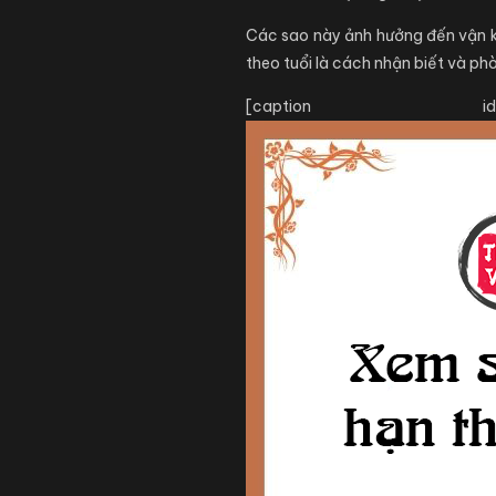
Các sao này ảnh hưởng đến vận kh
theo tuổi là cách nhận biết và ph
[caption id="at