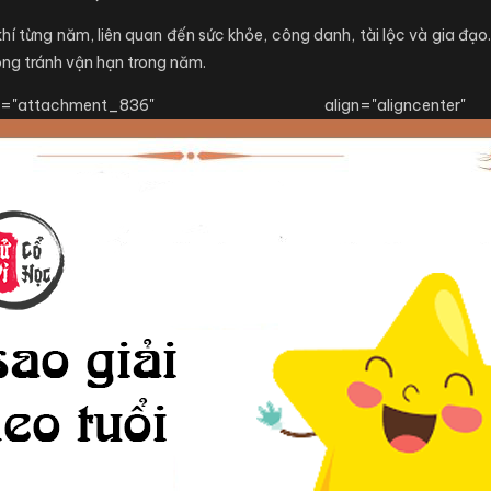
í từng năm, liên quan đến sức khỏe, công danh, tài lộc và gia đạo
òng tránh vận hạn trong năm.
tachment_836" align="aligncent