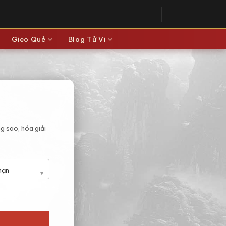
Gieo Quẻ
Blog Tử Vi
g sao, hóa giải