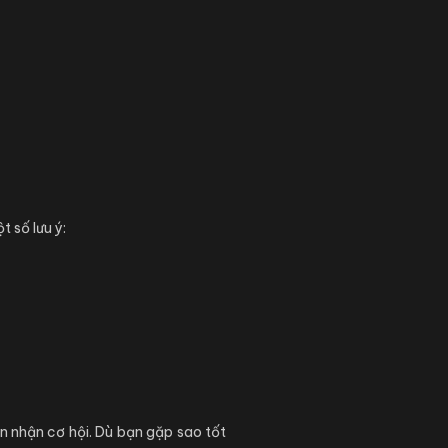
 số lưu ý:
ón nhận cơ hội. Dù bạn gặp sao tốt