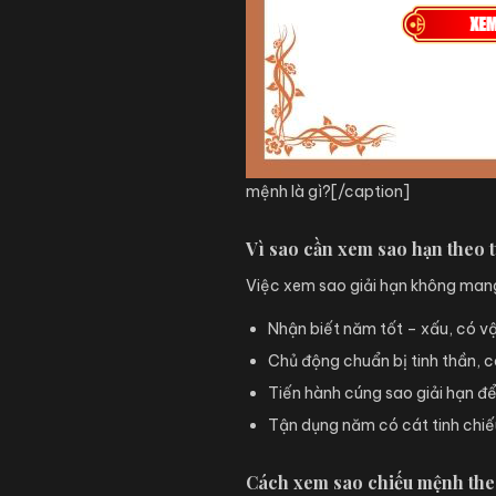
mệnh là gì?[/caption]
Vì sao cần xem sao hạn theo t
Việc xem sao giải hạn không mang
Nhận biết năm tốt – xấu, có v
Chủ động chuẩn bị tinh thần, c
Tiến hành cúng sao giải hạn để 
Tận dụng năm có cát tinh chiế
Cách xem sao chiếu mệnh the