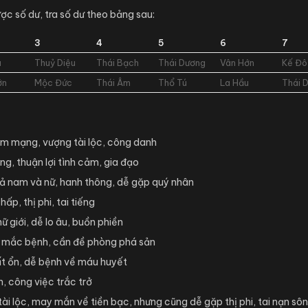
ược số dư, tra số dư theo bảng sau:
3
4
5
6
7
ú
Thuỷ Diệu
Thái Bạch
Thái Dương
Vân Hớn
Kế Đô
ớn
Mộc Đức
Thái Âm
Thổ Tú
La Hầu
Thái 
am mạng, vượng tài lộc, công danh
ng, thuận lợi tình cảm, gia đạo
 cả nam và nữ, hanh thông, dễ gặp quý nhân
hấp, thị phi, tai tiếng
ữ giới, dễ lo âu, buồn phiền
dễ mắc bệnh, cần đề phòng phá sản
ất ổn, dễ bệnh về máu huyết
n, công việc trắc trở
i lộc, may mắn về tiền bạc, nhưng cũng dễ gặp thị phi, tai nạn sô