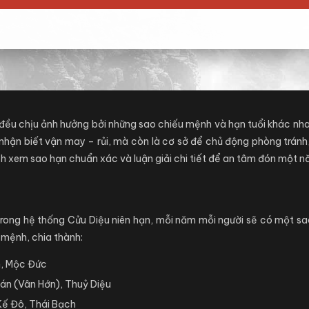
 đều chịu ảnh hưởng bởi những sao chiếu mệnh và hạn tuổi khác nh
nhận biết vận may – rủi, mà còn là cơ sở để chủ động phòng tránh,
h xem sao hạn chuẩn xác và luận giải chi tiết để an tâm đón một nă
rong hệ thống Cửu Diệu niên hạn, mỗi năm mỗi người sẽ có một sao
u mệnh, chia thành:
m, Mộc Đức
Hán (Vân Hớn), Thuỷ Diệu
 Kế Đô, Thái Bạch