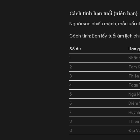
Cách tính hạn tuổi (niên hạn)
Ngoài sao chiếu mệnh, mỗi tuổi cũ
Cách tính: Bạn lấy tuổi âm lịch ch
Số dư
Hạn 
1
Nhất 
2
Tam 
3
Thiên
4
Toán 
5
Ngũ 
6
Diêm 
7
Huỳnh
8
Thiên
0
Địa V