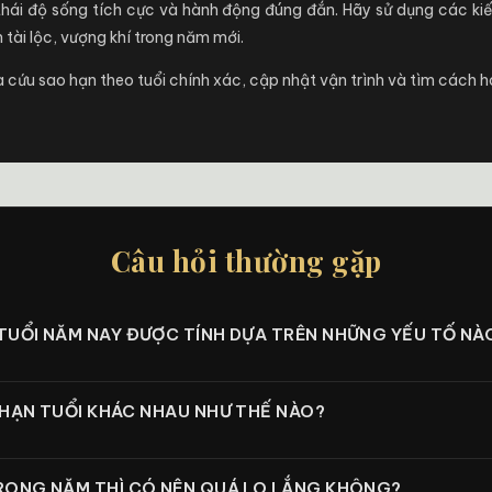
 thái độ sống tích cực và hành động đúng đắn. Hãy sử dụng các ki
tài lộc, vượng khí trong năm mới.
a cứu sao hạn theo tuổi chính xác, cập nhật vận trình và tìm cách h
Câu hỏi thường gặp
TUỔI NĂM NAY ĐƯỢC TÍNH DỰA TRÊN NHỮNG YẾU TỐ NÀ
 HẠN TUỔI KHÁC NHAU NHƯ THẾ NÀO?
RONG NĂM THÌ CÓ NÊN QUÁ LO LẮNG KHÔNG?