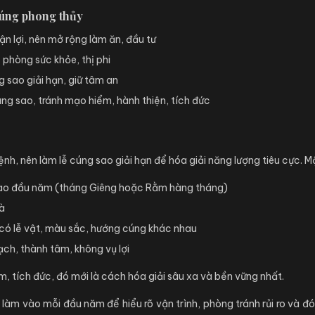
đúng phong thủy
 lợi, nên mở rộng làm ăn, đầu tư
phòng sức khỏe, thị phi
 sao giải hạn, giữ tâm an
g sao, tránh mạo hiểm, hành thiện, tích đức
, nên làm lễ cúng sao giải hạn để hóa giải năng lượng tiêu cực. Một
vào đầu năm (tháng Giêng hoặc Rằm hàng tháng)
hà
 có lễ vật, màu sắc, hướng cúng khác nhau
ch, thành tâm, không vụ lợi
âm, tích đức, đó mới là cách hóa giải sâu xa và bền vững nhất.
 làm vào mỗi đầu năm để hiểu rõ vận trình, phòng tránh rủi ro và đ