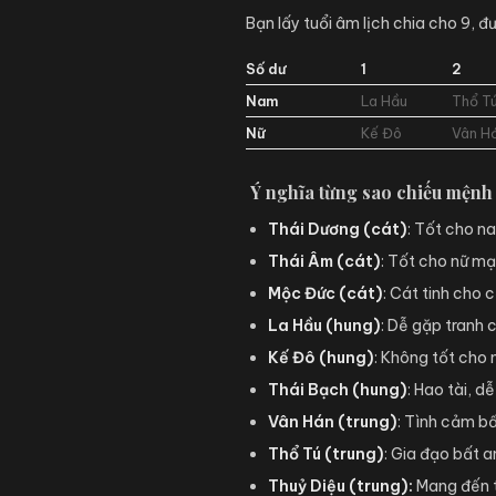
Bạn lấy tuổi âm lịch chia cho 9, đ
Số dư
1
2
Nam
La Hầu
Thổ T
Nữ
Kế Đô
Vân H
Ý nghĩa từng sao chiếu mệnh
Thái Dương (cát)
: Tốt cho n
Thái Âm (cát)
: Tốt cho nữ mạ
Mộc Đức (cát)
: Cát tinh cho
La Hầu (hung)
: Dễ gặp tranh c
Kế Đô (hung)
: Không tốt cho n
Thái Bạch (hung)
: Hao tài, 
Vân Hán (trung)
: Tình cảm b
Thổ Tú (trung)
: Gia đạo bất a
Thuỷ Diệu (trung):
Mang đến tà