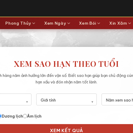
Phong Thủy
Xem Ngày
Xem Bói
Xin Xăm
XEM SAO HẠN THEO TUỔI
 hàng năm ảnh hưởng lớn đến vận số. Biết sao hạn giúp bạn chủ động cún
hạn xấu và đón nhận năm tốt lành.
Dương lịch
Âm lịch
XEM KẾT QUẢ