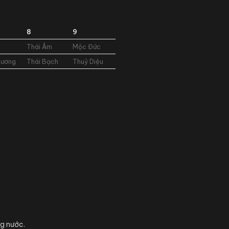
8
9
Thái Âm
Mộc Đức
Dương
Thái Bạch
Thuỷ Diệu
ng nước.