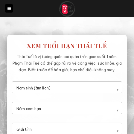
Bỏ
qua
nội
dung
XEM TUỔI HẠN THÁI TUẾ
Thái Tuế là vị tướng quân cai quản trần gian suốt 1 năm.
Phạm Thái Tuế có thể gặp rủi ro về công việc, sức khỏe, gia
đạo. Biết trước để hóa giải, hạn chế điều không may.