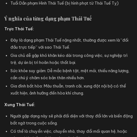
Tuổi Dần phạm Hình Thái Tuế (bị hình phạt từ Thái Tuế Tỵ)
Ý nghĩa của từng dạng phạm Thái Tuế
Trực Thái Tuế:
Đây là dạng phạm Thái Tuế nặng nhất, thường được xem là “đối
đầu trực tiếp” với sao Thái Tuế.
Gia chủ dễ gặp khó khăn kéo dài trong công việc, sự nghiệp trì
trệ, dự án bị trì hoãn hoặc thất bại.
Sức khỏe suy giảm: Dễ mắc bệnh tật, mệt mỏi, thiếu năng lượng,
cần chú ý chăm sóc bản thân nhiều hơn.
Gia đình bất hòa: Mâu thuẫn, tranh cãi, xung đột nội bộ có thể
xuất hiện, ảnh hưởng đến hòa khí chung.
Xung Thái Tuế:
Người gặp dạng này sẽ phải đối diện với thay đổi lớn và biến động
bất ngờ trong cuộc sống.
Có thể là chuyển việc, chuyển nhà, thay đổi mối quan hệ, hoặc