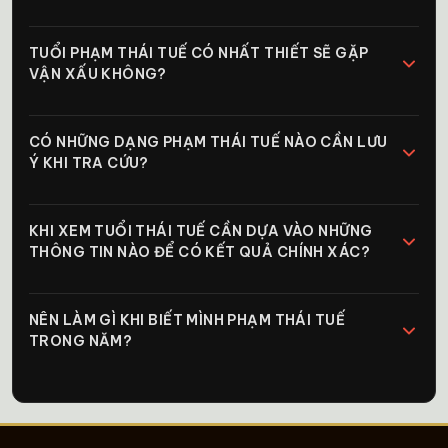
TUỔI PHẠM THÁI TUẾ CÓ NHẤT THIẾT SẼ GẶP
VẬN XẤU KHÔNG?
CÓ NHỮNG DẠNG PHẠM THÁI TUẾ NÀO CẦN LƯU
Ý KHI TRA CỨU?
KHI XEM TUỔI THÁI TUẾ CẦN DỰA VÀO NHỮNG
THÔNG TIN NÀO ĐỂ CÓ KẾT QUẢ CHÍNH XÁC?
NÊN LÀM GÌ KHI BIẾT MÌNH PHẠM THÁI TUẾ
TRONG NĂM?