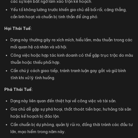
các sự kiện bất ngờ làm xáo trộn kế hoạch.
Yếu tố không lường trước khiến gia chủ dễ bối rối, căng thẳng,
cần linh hoạt và chuẩn bị tinh thần để ứng phó.
Hại Thái Tuế:
Dạng này thường gây ra xích mích, hiểu lầm, mâu thuẫn trong các
mối quan hệ cá nhân và xã hội.
Công việc hoặc hợp tác kinh doanh có thể gặp trục trặc do mâu
thuẫn hoặc thiếu phối hợp.
Cần chú ý cách giao tiếp, tránh tranh luận gay gắt và giữ bình
tĩnh khi xử lý tình huống.
Phá Thái Tuế:
Dạng này liên quan đến thiệt hại về công việc và tài sản.
Gia chủ dễ gặp sự phá hoại, thất thoát tiền bạc, hư hỏng tài sản
hoặc kế hoạch bị đảo lộn.
Cần chuẩn bị dự phòng, quản lý rủi ro, đồng thời tránh các đầu tư
lớn, mạo hiểm trong năm này.