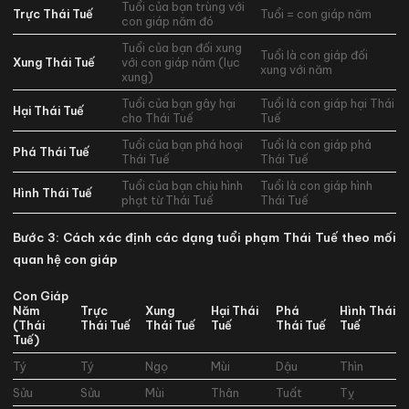
Tuổi của bạn trùng với
Trực Thái Tuế
Tuổi = con giáp năm
con giáp năm đó
Tuổi của bạn đối xung
Tuổi là con giáp đối
Xung Thái Tuế
với con giáp năm (lục
xung với năm
xung)
Tuổi của bạn gây hại
Tuổi là con giáp hại Thái
Hại Thái Tuế
cho Thái Tuế
Tuế
Tuổi của bạn phá hoại
Tuổi là con giáp phá
Phá Thái Tuế
Thái Tuế
Thái Tuế
Tuổi của bạn chịu hình
Tuổi là con giáp hình
Hình Thái Tuế
phạt từ Thái Tuế
Thái Tuế
Bước 3: Cách xác định các dạng tuổi phạm Thái Tuế theo mối
quan hệ con giáp
Con Giáp
Năm
Trực
Xung
Hại Thái
Phá
Hình Thái
(Thái
Thái Tuế
Thái Tuế
Tuế
Thái Tuế
Tuế
Tuế)
Tý
Tý
Ngọ
Mùi
Dậu
Thìn
Sửu
Sửu
Mùi
Thân
Tuất
Tỵ