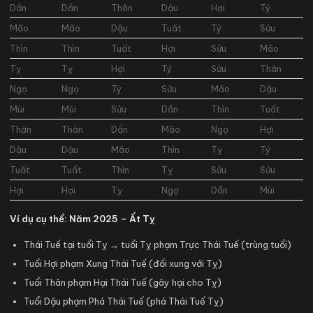
Dần
Dần
Thân
Dậu
Hợi
Tý
Mão
Mão
Dậu
Tuất
Tý
Sửu
Thìn
Thìn
Tuất
Hợi
Sửu
Mão
Tỵ
Tỵ
Hợi
Tý
Sửu
Thân
Ngọ
Ngọ
Tý
Sửu
Mão
Dậu
Mùi
Mùi
Sửu
Dần
Thìn
Tuất
Thân
Thân
Dần
Mão
Ngọ
Hợi
Dậu
Dậu
Mão
Thìn
Tỵ
Tý
Tuất
Tuất
Thìn
Tỵ
Sửu
Sửu
Hợi
Hợi
Tỵ
Ngọ
Dần
Mùi
Ví dụ cụ thể: Năm 2025 – Ất Tỵ
Thái Tuế tại tuổi Tỵ → tuổi Tỵ phạm Trực Thái Tuế (trùng tuổi)
Tuổi Hợi phạm Xung Thái Tuế (đối xung với Tỵ)
Tuổi Thân phạm Hại Thái Tuế (gây hại cho Tỵ)
Tuổi Dậu phạm Phá Thái Tuế (phá Thái Tuế Tỵ)