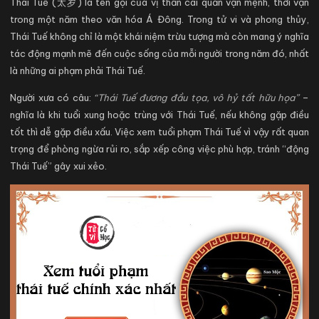
Thái Tuế (太岁) là tên gọi của vị thần cai quản vận mệnh, thời vận
trong một năm theo văn hóa Á Đông. Trong tử vi và phong thủy,
Thái Tuế không chỉ là một khái niệm trừu tượng mà còn mang ý nghĩa
tác động mạnh mẽ đến cuộc sống của mỗi người trong năm đó, nhất
là những ai phạm phải Thái Tuế.
Người xưa có câu:
“Thái Tuế đương đầu tọa, vô hỷ tất hữu họa”
–
nghĩa là khi tuổi xung hoặc trùng với Thái Tuế, nếu không gặp điều
tốt thì dễ gặp điều xấu. Việc xem tuổi phạm Thái Tuế vì vậy rất quan
trọng để phòng ngừa rủi ro, sắp xếp công việc phù hợp, tránh “động
Thái Tuế” gây xui xẻo.