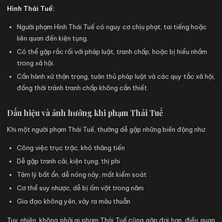
Hình Thái Tuế:
Người phạm Hình Thái Tuế có nguy cơ chịu phạt, tai tiếng hoặc
liên quan đến kiện tụng.
Có thể gặp rắc rối với pháp luật, tranh chấp, hoặc bị hiểu nhầm
trong xã hội.
Cần hành xử thận trọng, tuân thủ pháp luật và các quy tắc xã hội,
đồng thời tránh tranh chấp không cần thiết.
Dấu hiệu và ảnh hưởng khi phạm Thái Tuế
Khi một người phạm Thái Tuế, thường dễ gặp những biến động như:
Công việc trục trặc, khó thăng tiến
Dễ gặp tranh cãi, kiện tụng, thị phi
Tâm lý bất ổn, dễ nóng nảy, mất kiểm soát
Cơ thể suy nhược, dễ bị ốm vặt trong năm
Gia đạo không yên, xảy ra mâu thuẫn
Tuy nhiên, không phải ai phạm Thái Tuế cũng gặp đại hạn, điều quan