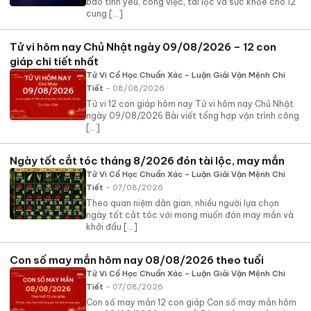
báo tình yêu, công việc, tài lộc và sức khỏe cho 12
cung [...]
Tử vi hôm nay Chủ Nhật ngày 09/08/2026 – 12 con
giáp chi tiết nhất
Tử Vi Cổ Học Chuẩn Xác – Luận Giải Vận Mệnh Chi
Tiết
- 08/08/2026
Tử vi 12 con giáp hôm nay Tử vi hôm nay Chủ Nhật
ngày 09/08/2026 Bài viết tổng hợp vận trình công
[...]
Ngày tốt cắt tóc tháng 8/2026 đón tài lộc, may mắn
Tử Vi Cổ Học Chuẩn Xác – Luận Giải Vận Mệnh Chi
Tiết
- 07/08/2026
Theo quan niệm dân gian, nhiều người lựa chọn
ngày tốt cắt tóc với mong muốn đón may mắn và
khởi đầu [...]
Con số may mắn hôm nay 08/08/2026 theo tuổi
Tử Vi Cổ Học Chuẩn Xác – Luận Giải Vận Mệnh Chi
Tiết
- 07/08/2026
Con số may mắn 12 con giáp Con số may mắn hôm