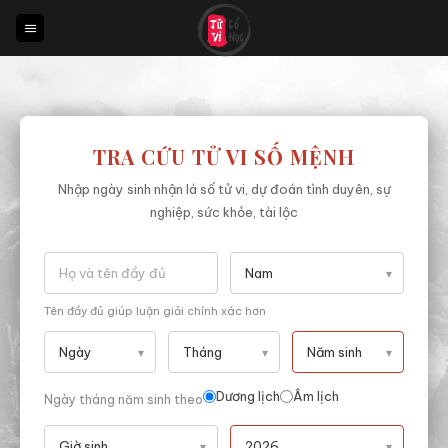
Bỏ
qua
nội
dung
TRA CỨU TỬ VI SỐ MỆNH
Nhập ngày sinh nhận lá số tử vi, dự đoán tình duyên, sự
nghiệp, sức khỏe, tài lộc
Tên đầy đủ giúp luận giải chính xác hơn
Dương lịch
Âm lịch
Ngày tháng năm sinh theo