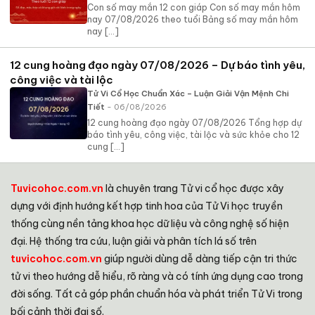
Con số may mắn 12 con giáp Con số may mắn hôm
nay 07/08/2026 theo tuổi Bảng số may mắn hôm
nay [...]
12 cung hoàng đạo ngày 07/08/2026 – Dự báo tình yêu,
công việc và tài lộc
Tử Vi Cổ Học Chuẩn Xác – Luận Giải Vận Mệnh Chi
Tiết
- 06/08/2026
12 cung hoàng đạo ngày 07/08/2026 Tổng hợp dự
báo tình yêu, công việc, tài lộc và sức khỏe cho 12
cung [...]
Tuvicohoc.com.vn
là chuyên trang Tử vi cổ học được xây
dựng với định hướng kết hợp tinh hoa của Tử Vi học truyền
thống cùng nền tảng khoa học dữ liệu và công nghệ số hiện
đại. Hệ thống tra cứu, luận giải và phân tích lá số trên
tuvicohoc.com.vn
giúp người dùng dễ dàng tiếp cận tri thức
tử vi theo hướng dễ hiểu, rõ ràng và có tính ứng dụng cao trong
đời sống. Tất cả góp phần chuẩn hóa và phát triển Tử Vi trong
bối cảnh thời đại số.