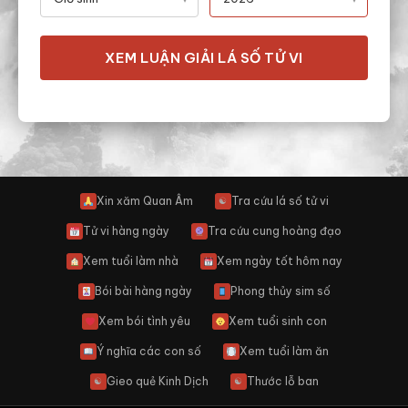
XEM LUẬN GIẢI LÁ SỐ TỬ VI
Xin xăm Quan Âm
Tra cứu lá số tử vi
☯
Tử vi hàng ngày
Tra cứu cung hoàng đạo
Xem tuổi làm nhà
Xem ngày tốt hôm nay
Bói bài hàng ngày
Phong thủy sim số
Xem bói tình yêu
Xem tuổi sinh con
Ý nghĩa các con số
Xem tuổi làm ăn
Gieo quẻ Kinh Dịch
Thước lỗ ban
☯
☯