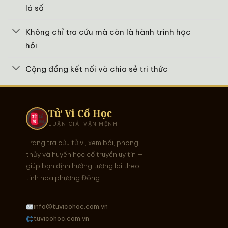
lá số
Không chỉ tra cứu mà còn là hành trình học
hỏi
Cộng đồng kết nối và chia sẻ tri thức
Tử Vi Cổ Học
LUẬN GIẢI VẬN MỆNH
Trang tra cứu tử vi, xem bói, phong
thủy và huyền học cổ truyền uy tín —
giúp bạn định hướng tương lai theo
tinh hoa phương Đông.
info@tuvicohoc.com.vn
tuvicohoc.com.vn