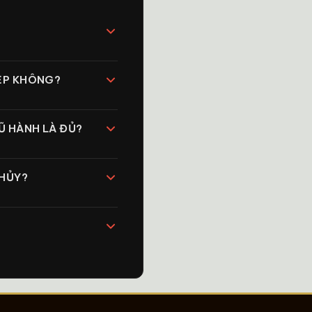
?
ĐẸP KHÔNG?
Ũ HÀNH LÀ ĐỦ?
THỦY?