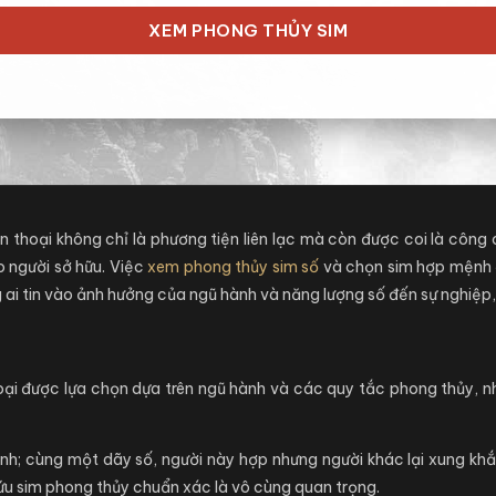
XEM PHONG THỦY SIM
ện thoại không chỉ là phương tiện liên lạc mà còn được coi là côn
o người sở hữu. Việc
xem phong thủy sim số
và chọn sim hợp mệnh 
 ai tin vào ảnh hưởng của ngũ hành và năng lượng số đến sự nghiệp, 
oại được lựa chọn dựa trên ngũ hành và các quy tắc phong thủy, 
h; cùng một dãy số, người này hợp nhưng người khác lại xung khắc
cứu sim phong thủy chuẩn xác là vô cùng quan trọng.