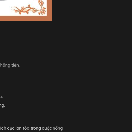
thăng tiến.
c.
ng.
ích cực lan tỏa trong cuộc sống