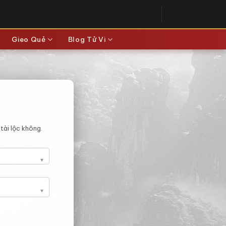
Gieo Quẻ
Blog Tử Vi
tài lộc không.