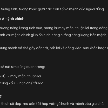
ự tương sinh, tương khắc giữa các con số và mệnh của người dùng.
trợ mệnh chính
ường năng lượng tích cực, mang lại may mắn, thuận lợi trong công v
nh với mệnh chính giúp ổn định, tăng cường năng lượng bản mệnh, 
xung mệnh có thể gây cản trở, bất lợi về công việc, sức khỏe hoặ
 số nút sim cũng quan trọng:
nút) → may mắn, thuận lợi.
cung xấu → hạn chế tài lộc.
y
 thích số đẹp, mà cần kết hợp với ngũ hành và mệnh của gia chủ.