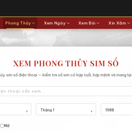
Phong Thủy
Xem Ngày
Xem Bói
Xin Xăm
XEM PHONG THỦY SIM SỐ
y sim số điện thoại — kiểm tra số sim có hợp tuổi, hợp mệnh và mang lại 
Nữ