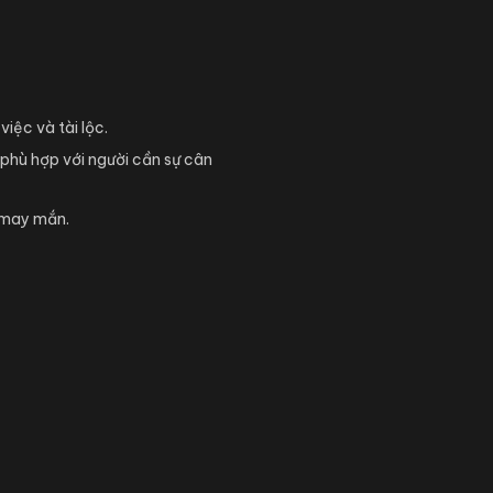
iệc và tài lộc.
phù hợp với người cần sự cân
c may mắn.