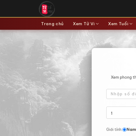
Bỏ
qua
nội
Trang chủ
Xem Tử Vi
Xem Tuổi
dung
Xem phong thủ
Nam
Giới tính: