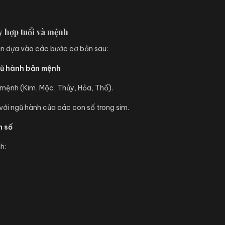
 hợp tuổi và mệnh
ần dựa vào các bước cơ bản sau:
ngũ hành bản mệnh
 mệnh (Kim, Mộc, Thủy, Hỏa, Thổ).
với ngũ hành của các con số trong sim.
n số
h: