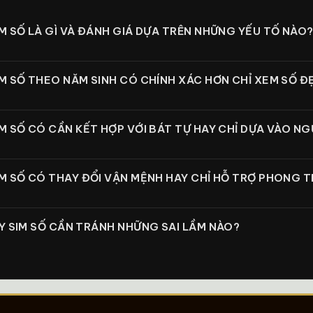
 SỐ LÀ GÌ VÀ ĐÁNH GIÁ DỰA TRÊN NHỮNG YẾU TỐ NÀO
M SỐ THEO NĂM SINH CÓ CHÍNH XÁC HƠN CHỈ XEM SỐ 
 SỐ CÓ CẦN KẾT HỢP VỚI BÁT TỰ HAY CHỈ DỰA VÀO NG
M SỐ CÓ THAY ĐỔI VẬN MỆNH HAY CHỈ HỖ TRỢ PHONG 
Y SIM SỐ CẦN TRÁNH NHỮNG SAI LẦM NÀO?