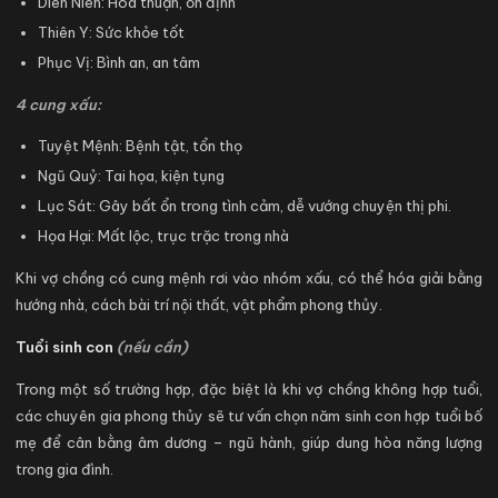
Diên Niên: Hòa thuận, ổn định
Thiên Y: Sức khỏe tốt
Phục Vị: Bình an, an tâm
4 cung xấu:
Tuyệt Mệnh: Bệnh tật, tổn thọ
Ngũ Quỷ: Tai họa, kiện tụng
Lục Sát: Gây bất ổn trong tình cảm, dễ vướng chuyện thị phi.
Họa Hại: Mất lộc, trục trặc trong nhà
Khi vợ chồng có cung mệnh rơi vào nhóm xấu, có thể hóa giải bằng
hướng nhà, cách bài trí nội thất, vật phẩm phong thủy.
Tuổi sinh con
(nếu cần)
Trong một số trường hợp, đặc biệt là khi vợ chồng không hợp tuổi,
các chuyên gia phong thủy sẽ tư vấn chọn năm sinh con hợp tuổi bố
mẹ để cân bằng âm dương – ngũ hành, giúp dung hòa năng lượng
trong gia đình.