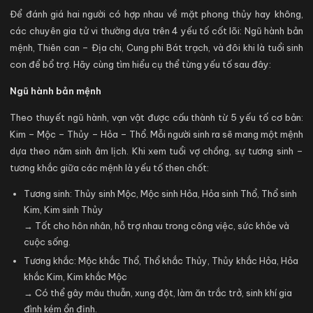
Để đánh giá hai người có hợp nhau về mặt phong thủy hay không,
các chuyên gia tử vi thường dựa trên 4 yếu tố cốt lõi: Ngũ hành bản
mệnh, Thiên can – Địa chi, Cung phi Bát trạch, và đôi khi là tuổi sinh
con để bổ trợ. Hãy cùng tìm hiểu cụ thể từng yếu tố sau đây:
Ngũ hành bản mệnh
Theo thuyết ngũ hành, vạn vật được cấu thành từ 5 yếu tố cơ bản:
Kim – Mộc – Thủy – Hỏa – Thổ. Mỗi người sinh ra sẽ mang một mệnh
dựa theo năm sinh âm lịch. Khi xem tuổi vợ chồng, sự tương sinh –
tương khắc giữa các mệnh là yếu tố then chốt:
Tương sinh: Thủy sinh Mộc, Mộc sinh Hỏa, Hỏa sinh Thổ, Thổ sinh
Kim, Kim sinh Thủy
→ Tốt cho hôn nhân, hỗ trợ nhau trong công việc, sức khỏe và
cuộc sống.
Tương khắc: Mộc khắc Thổ, Thổ khắc Thủy, Thủy khắc Hỏa, Hỏa
khắc Kim, Kim khắc Mộc
→ Có thể gây mâu thuẫn, xung đột, làm ăn trắc trở, sinh khí gia
đình kém ổn định.