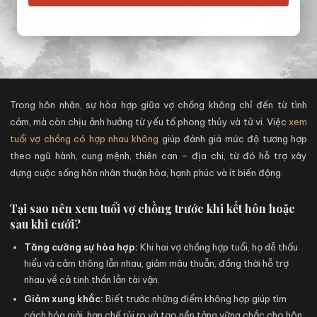
Trong hôn nhân, sự hòa hợp giữa vợ chồng không chỉ đến từ tình
cảm, mà còn chịu ảnh hưởng từ yếu tố phong thủy và tử vi. Việc
xem
tuổi vợ chồng có hợp nhau không
giúp đánh giá mức độ tương hợp
theo ngũ hành, cung mệnh, thiên can – địa chi, từ đó hỗ trợ xây
dựng cuộc sống hôn nhân thuận hòa, hạnh phúc và ít biến động.
Tại sao nên xem tuổi vợ chồng trước khi kết hôn hoặc
sau khi cưới?
Tăng cường sự hòa hợp:
Khi hai vợ chồng hợp tuổi, họ dễ thấu
hiểu và cảm thông lẫn nhau, giảm mâu thuẫn, đồng thời hỗ trợ
nhau về cả tinh thần lẫn tài vận.
Giảm xung khắc:
Biết trước những điểm không hợp giúp tìm
cách hóa giải, hạn chế rủi ro và tạo nền tảng vững chắc cho hôn