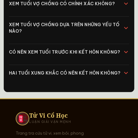
XEM TUỔI VỢ CHỒNG CÓ CHÍNH XÁC KHÔNG?
XEM TUỔI VỢ CHỒNG DỰA TRÊN NHỮNG YẾU TỐ
NÀO?
CÓ NÊN XEM TUỔI TRƯỚC KHI KẾT HÔN KHÔNG?
HAI TUỔI XUNG KHẮC CÓ NÊN KẾT HÔN KHÔNG?
Tử Vi Cổ Học
LUẬN GIẢI VẬN MỆNH
Trang tra cứu tử vi, xem bói, phong