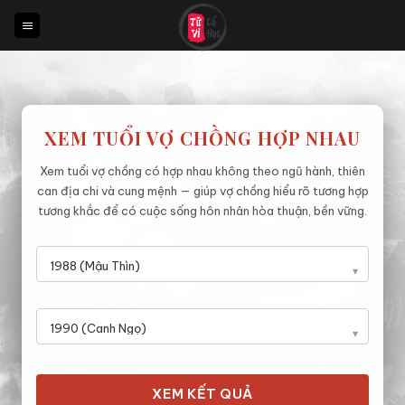
Bỏ
qua
nội
dung
XEM TUỔI VỢ CHỒNG HỢP NHAU
Xem tuổi vợ chồng có hợp nhau không theo ngũ hành, thiên
can địa chi và cung mệnh — giúp vợ chồng hiểu rõ tương hợp
tương khắc để có cuộc sống hôn nhân hòa thuận, bền vững.
XEM KẾT QUẢ