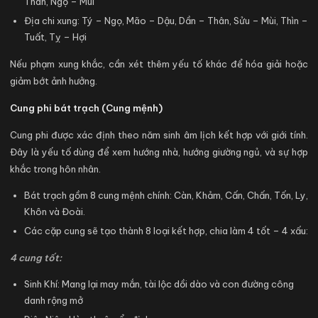
Thân, Ngọ – Mùi
Địa chi xung: Tý – Ngọ, Mão – Dậu, Dần – Thân, Sửu – Mùi, Thìn –
Tuất, Tỵ – Hợi
Nếu phạm xung khắc, cần xét thêm yếu tố khác để hóa giải hoặc
giảm bớt ảnh hưởng.
Cung phi bát trạch (Cung mệnh)
Cung phi được xác định theo năm sinh âm lịch kết hợp với giới tính.
Đây là yếu tố dùng để xem hướng nhà, hướng giường ngủ, và sự hợp
khắc trong hôn nhân.
Bát trạch gồm 8 cung mệnh chính: Càn, Khảm, Cấn, Chấn, Tốn, Ly,
Khôn và Đoài.
Các cặp cung sẽ tạo thành 8 loại kết hợp, chia làm 4 tốt – 4 xấu:
4 cung tốt:
Sinh Khí: Mang lại may mắn, tài lộc dồi dào và con đường công
danh rộng mở