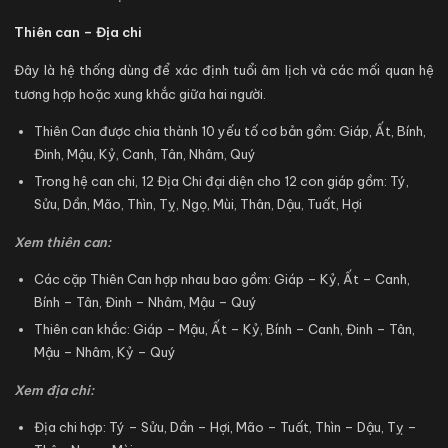
Thiên can – Địa chi
Đây là hệ thống dùng để xác định tuổi âm lịch và các mối quan hệ
tương hợp hoặc xung khắc giữa hai người.
Thiên Can được chia thành 10 yếu tố cơ bản gồm: Giáp, Ất, Bính,
Đinh, Mậu, Kỷ, Canh, Tân, Nhâm, Quý
Trong hệ can chi, 12 Địa Chi đại diện cho 12 con giáp gồm: Tý,
Sửu, Dần, Mão, Thìn, Tỵ, Ngọ, Mùi, Thân, Dậu, Tuất, Hợi
Xem thiên can:
Các cặp Thiên Can hợp nhau bao gồm: Giáp – Kỷ, Ất – Canh,
Bính – Tân, Đinh – Nhâm, Mậu – Quý
Thiên can khắc: Giáp – Mậu, Ất – Kỷ, Bính – Canh, Đinh – Tân,
Mậu – Nhâm, Kỷ – Quý
Xem địa chi:
Địa chi hợp: Tý – Sửu, Dần – Hợi, Mão – Tuất, Thìn – Dậu, Tỵ –