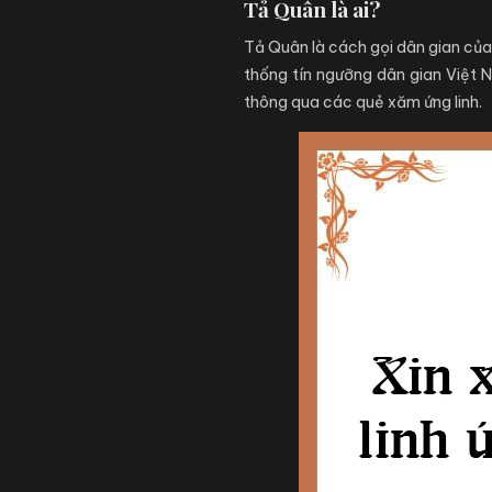
Tả Quân là ai?
Tả Quân là cách gọi dân gian của 
thống tín ngưỡng dân gian Việt N
thông qua các quẻ xăm ứng linh.