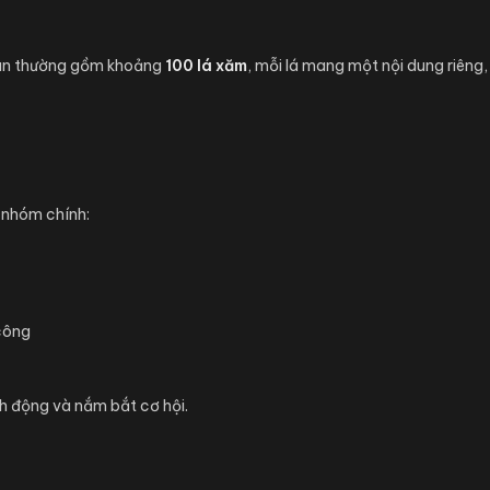
uân thường gồm khoảng
100 lá xăm
, mỗi lá mang một nội dung riêng,
 nhóm chính:
 công
nh động và nắm bắt cơ hội.