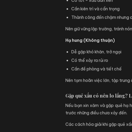
Có tốt – xấu đan xen
Cần kiên trì và cẩn trọng
Thành công đến chậm nhưng 
Nên giữ vững lập trường, tránh nón
Hạ hung (Không thuận)
Dễ gặp khó khăn, trở ngại
Có thể xảy ra rủi ro
Cần đề phòng và tiết chế
Nên tạm hoãn việc lớn, tập trung 
Gặp quẻ xấu có nên lo lắng? L
Nếu bạn xin xăm và gặp quẻ hạ hu
trước những điều chưa xảy đến.
Các cách hóa giải khi gặp quẻ xấ