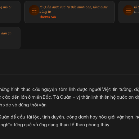
ng mộ bị
Tả Quân được vua Tự Đức minh oan, lăng được
Tả 
☶
☰
trùng tu
Tru
Thượng Cát
, dân an
hững hình thức cầu nguyện tâm linh được người Việt tin tưởng, đ
các đền lớn ở miền Bắc. Tả Quân – vị thần linh thiên hộ quốc an dâ
h xác và đúng thời vận.
n để cầu tài lộc, tình duyên, công danh hay hóa giải vận hạn, hã
ý nghĩa từng quẻ và ứng dụng thực tế theo phong thủy.