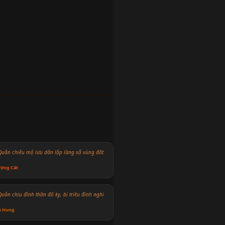
Quân chiêu mộ lưu dân lập làng xã vùng đất
i
ợng Cát
Quân chịu đình thần đố kỵ, bị triều đình nghi
u Hung