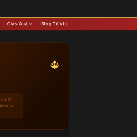
Gieo Quẻ
Blog Tử Vi
Cưới Gả ·
ời và sự