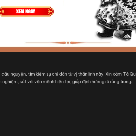
 cầu nguyện, tìm kiếm sự chỉ dẫn từ vị thần linh này. Xin xăm Tả Q
h nghiệm, sát với vận mệnh hiện tại, giúp định hướng rõ ràng trong: