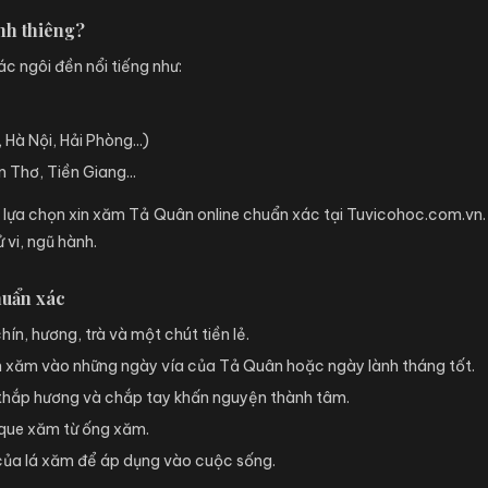
nh thiêng?
c ngôi đền nổi tiếng như:
à Nội, Hải Phòng...)
 Thơ, Tiền Giang...
y lựa chọn xin xăm Tả Quân online chuẩn xác tại Tuvicohoc.com.vn.
ử vi, ngũ hành.
huẩn xác
hín, hương, trà và một chút tiền lẻ.
n xăm vào những ngày vía của Tả Quân hoặc ngày lành tháng tốt.
, thắp hương và chắp tay khấn nguyện thành tâm.
 que xăm từ ống xăm.
 của lá xăm để áp dụng vào cuộc sống.