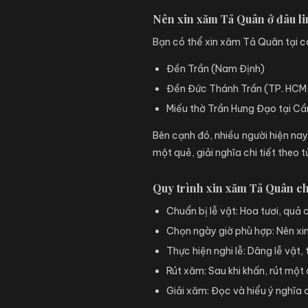
Nên xin xăm Tả Quân ở đâu li
Bạn có thể xin xăm Tả Quân tại cá
Đền Trần (Nam Định)
Đền Đức Thánh Trần (TP. HCM, H
Miếu thờ Trần Hưng Đạo tại Cần
Bên cạnh đó, nhiều người hiện na
một quẻ, giải nghĩa chi tiết theo t
Quy trình xin xăm Tả Quân c
Chuẩn bị lễ vật: Hoa tươi, quả c
Chọn ngày giờ phù hợp: Nên xi
Thực hiện nghi lễ: Dâng lễ vật
Rút xăm: Sau khi khấn, rút một
Giải xăm: Đọc và hiểu ý nghĩa