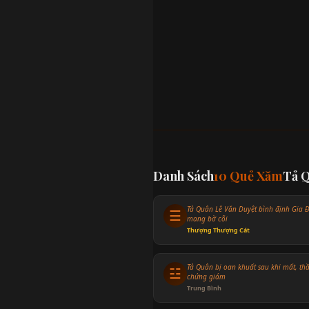
Danh Sách
10 Quẻ Xăm
Tả 
Tả Quân Lê Văn Duyệt bình định Gia 
☰
mang bờ cõi
Thượng Thượng Cát
Tả Quân bị oan khuất sau khi mất, th
☳
chứng giám
Trung Bình