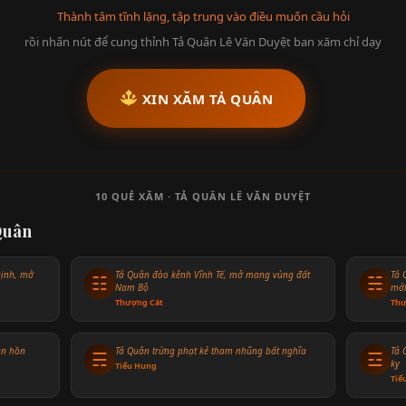
Thành tâm tĩnh lặng, tập trung vào điều muốn cầu hỏi
rồi nhấn nút để cung thỉnh Tả Quân Lê Văn Duyệt ban xăm chỉ dạy
XIN XĂM TẢ QUÂN
10 QUẺ XĂM · TẢ QUÂN LÊ VĂN DUYỆT
Quân
Định, mở
Tả Quân đào kênh Vĩnh Tế, mở mang vùng đất
Tả 
☷
☵
Nam Bộ
mớ
Thượng Cát
Thư
ần hồn
Tả Quân trừng phạt kẻ tham nhũng bất nghĩa
Tả 
☴
☲
kỵ
Tiểu Hung
Tiể