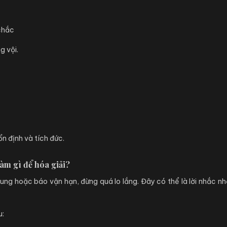
chắc
g vội.
ổn định và tích đức.
àm gì để hóa giải?
ng hoặc báo vận hạn, đừng quá lo lắng. Đây có thể là lời nhắc nh
u: