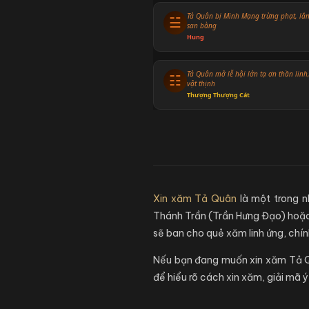
Tả Quân bị Minh Mạng trừng phạt, lă
☱
san bằng
Hung
Tả Quân mở lễ hội lớn tạ ơn thần linh
☷
vật thịnh
Thượng Thượng Cát
Xin xăm Tả Quân
là một trong n
Thánh Trần (Trần Hưng Đạo) hoặc 
sẽ ban cho quẻ xăm linh ứng, chín
Nếu bạn đang muốn xin xăm Tả Quâ
để hiểu rõ cách xin xăm, giải mã 