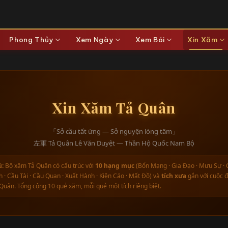
Phong Thủy
Xem Ngày
Xem Bói
Xin Xăm
Xin Xăm Tả Quân
「Sở cầu tất ứng — Sở nguyện lòng tâm」
左軍 Tả Quân Lê Văn Duyệt — Thần Hộ Quốc Nam Bộ
ú:
Bộ xăm Tả Quân có cấu trúc với
10 hạng mục
(Bổn Mạng · Gia Đạo · Mưu Sự · 
 · Cầu Tài · Cầu Quan · Xuất Hành · Kiện Cáo · Mất Đồ) và
tích xưa
gắn với cuộc đ
Quân. Tổng cộng 10 quẻ xăm, mỗi quẻ một tích riêng biệt.