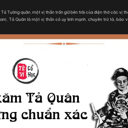
Tả Tướng quân, một vị thần trấn giữ bên trái của điện thờ các vị 
am, Tả Quân là một vị thần có uy linh mạnh, chuyên trừ tà, bảo 