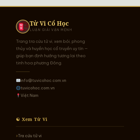
Tử Vi Cổ Học
LUẬN GIẢI VẬN MỆNH
Trang tra cứu tử vi, xem bói, phong
thủy và huyền học cổ truyền uy tín —
giúp bạn định hướng tương lai theo
tinh hoa phương Đông.
info@tuvicohoc.com.vn
tuvicohoc.com.vn
Việt Nam
☯ Xem Tử Vi
Tra cứu tử vi