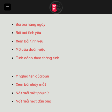
Bỏ
qua
nội
dung
Bói bài hàng ngày
Bói bài tình yêu
Xem bói tình yêu
Mở cửa đoán việc
Tính cách theo tháng sinh
Ý nghĩa tên của bạn
Xem bói nháy mắt
Nốt ruồi mặt phụ nữ
Nốt ruồi mặt đàn ông