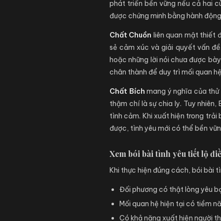
phát triển bền vững nếu cả hai cù
được chứng minh bằng hành động 
Chất Chuồn
liên quan mật thiết 
sẻ cảm xúc và giải quyết vấn đề.
hoặc những lời nói chưa được bày 
chân thành để duy trì mối quan hệ
Chất Bích
mang ý nghĩa của thử t
thậm chí là sự chia ly. Tuy nhiên
tình cảm. Khi xuất hiện trong trả
được, tình yêu mới có thể bền vữn
Xem bói bài tình yêu tiết lộ đ
Khi thực hiện đúng cách, bói bài t
Đối phương có thật lòng yêu b
Mối quan hệ hiện tại có tiềm n
Có khả năng xuất hiện người t