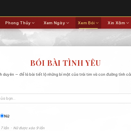
Phong Thủy
Xem Ngày
Xem Bói
Xin Xăm
BÓI BÀI TÌNH YÊU
nh duyên — để lá bài tiết lộ những bí mật của trái tim và con đường tình c
Nữ
7 lần · Nữ được xáo 9 lần