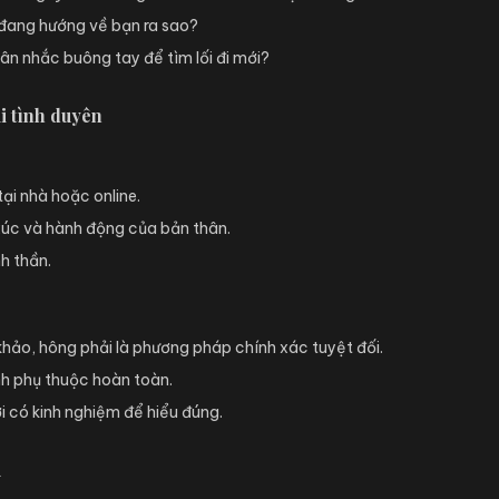
 đang hướng về bạn ra sao?
ân nhắc buông tay để tìm lối đi mới?
i tình duyên
tại nhà hoặc online.
xúc và hành động của bản thân.
nh thần.
hảo, hông phải là phương pháp chính xác tuyệt đối.
ánh phụ thuộc hoàn toàn.
i có kinh nghiệm để hiểu đúng.
u