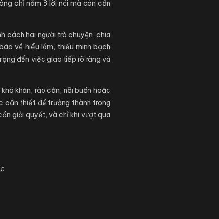
không chỉ nằm ở lời nói mà còn cần
nh cách hai người trò chuyện, chia
 báo về hiểu lầm, thiếu minh bạch
rọng đến việc giao tiếp rõ ràng và
o khó khăn, rào cản, nỗi buồn hoặc
ọc cần thiết để trưởng thành trong
ần giải quyết, và chỉ khi vượt qua
ư: