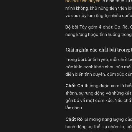
Bói bài tình duyên
là hình thức sử
mình không, khả năng tiến triển l
và sau này lan rộng tại nhiều quố
Bộ bài Tây gồm 4 chất: Cơ, Rô, C
năng lượng hoặc tình huống trong
Giải nghĩa các chất bài trong 
Trong bói bài tình yêu, mỗi chất
các khía cạnh khác nhau của mối q
diễn biến tình duyên, cảm xúc cũ
Chất Cơ
thường được xem là biểu 
thành, sự rung động và những kết 
gắn bó về mặt cảm xúc. Nếu chất 
lẫn nhau.
Chất Rô
lại mang năng lượng của
hành động cụ thể, sự chăm lo, cũ