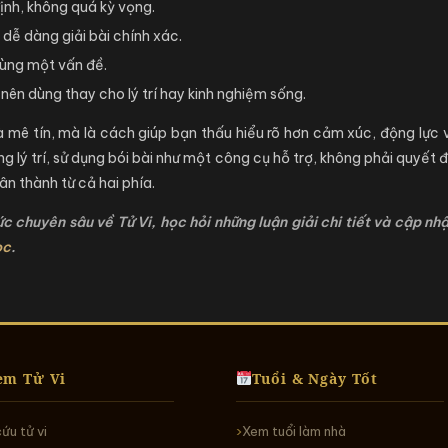
ịnh, không quá kỳ vọng.
 dễ dàng giải bài chính xác.
cùng một vấn đề.
 nên dùng thay cho lý trí hay kinh nghiệm sống.
à mê tín, mà là cách giúp bạn thấu hiểu rõ hơn cảm xúc, động lực
ng lý trí, sử dụng bói bài như một công cụ hỗ trợ, không phải quyết 
ân thành từ cả hai phía.
 chuyên sâu về Tử Vi, học hỏi những luận giải chi tiết và cập nh
ọc
.
em Tử Vi
Tuổi & Ngày Tốt
cứu tử vi
Xem tuổi làm nhà