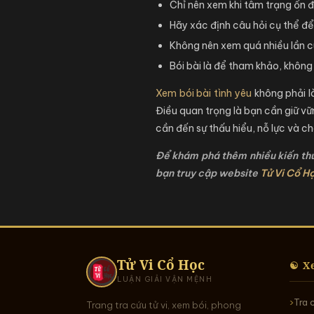
Chỉ nên xem khi tâm trạng ổn đ
Hãy xác định câu hỏi cụ thể để
Không nên xem quá nhiều lần 
Bói bài là để tham khảo, không
Xem bói bài tình yêu
không phải l
Điều quan trọng là bạn cần giữ vữ
cần đến sự thấu hiểu, nỗ lực và ch
Để khám phá thêm nhiều kiến thức
bạn truy cập website
Tử Vi Cổ H
Tử Vi Cổ Học
☯ X
LUẬN GIẢI VẬN MỆNH
Tra 
Trang tra cứu tử vi, xem bói, phong