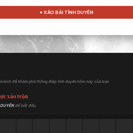
♥ XÁO BÀI TÌNH DUYÊN
à bích để khám phá thông điệp tình duyên hôm nay của bạn.
ược xáo trộn
 DUYÊN
để bắt đầu.