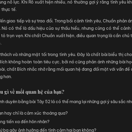
ng nỗ lực. Khi Rô xuất hiện nhiều, nó thường gợi ý rằng tình yêu 
thực tế.
đến giao tiếp và sự trao đổi. Trong bối cảnh tình yêu, Chuồn phản á
 Nó có thể là dấu hiệu của sự thấu hiểu, nhưng cũng có thể cảnh
tỏ trọn vẹn. Khi chất Chuồn xuất hiện, điều quan trọng là cần chú t
.
hách và những mặt tối trong tình yêu. Đây là chất bài biểu thị ch
, Bích không hoàn toàn tiêu cực, bởi nó cũng phản ánh những bài h
i bài, chất Bích nhắc nhở rằng mối quan hệ đang đối mặt với vấn đề c
g hơn.
iều gì về mối quan hệ của bạn?
ình duyên bằng bài Tây 52 lá có thể mang lại những gợi ý sâu sắc nh
ạn hay chỉ là cảm xúc thoáng qua?
ăng tiến xa đến hôn nhân?
hứ ba gây ảnh hưởng đến tình cảm hai bạn không?