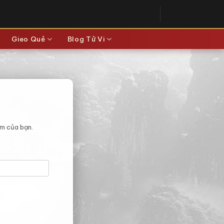
Gieo Quẻ
Blog Tử Vi
ảm của bạn.