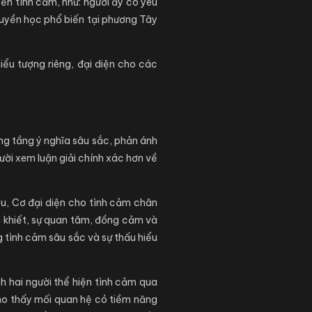
đến tình cảm, như: người ấy có yêu
 huyền học phổ biến tại phương Tây
iểu tượng riêng, đại diện cho các
ng tầng ý nghĩa sâu sắc, phản ánh
ười xem luận giải chính xác hơn về
yêu, Cơ đại diện cho tình cảm chân
ần khiết, sự quan tâm, đồng cảm và
 tình cảm sâu sắc và sự thấu hiểu
h hai người thể hiện tình cảm qua
cho thấy mối quan hệ có tiềm năng