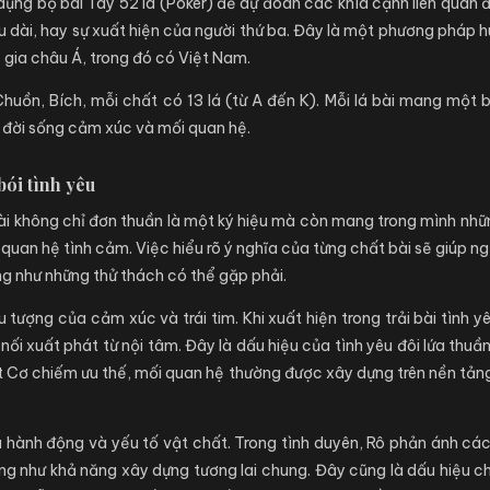
 dụng bộ bài Tây 52 lá (Poker) để dự đoán các khía cạnh liên quan 
âu dài, hay sự xuất hiện của người thứ ba. Đây là một phương pháp
c gia châu Á, trong đó có Việt Nam.
huồn, Bích, mỗi chất có 13 lá (từ A đến K). Mỗi lá bài mang một b
 đời sống cảm xúc và mối quan hệ.
bói tình yêu
 bài không chỉ đơn thuần là một ký hiệu mà còn mang trong mình nhữ
uan hệ tình cảm. Việc hiểu rõ ý nghĩa của từng chất bài sẽ giúp ng
ng như những thử thách có thể gặp phải.
tượng của cảm xúc và trái tim. Khi xuất hiện trong trải bài tình 
nối xuất phát từ nội tâm. Đây là dấu hiệu của tình yêu đôi lứa thu
Cơ chiếm ưu thế, mối quan hệ thường được xây dựng trên nền tảng
 hành động và yếu tố vật chất. Trong tình duyên, Rô phản ánh các
ng như khả năng xây dựng tương lai chung. Đây cũng là dấu hiệu 