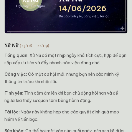
Xử Nữ
(23/08 – 22/09)
Tổng quan:
Xử Nữ có một nhịp ngày khá tích cực, hợp để bạn
sắp xếp ưu tiên và đẩy nhanh các việc đang chờ.
Công việc:
Có một cơ hội mới, nhưng bạn nên xác minh kỹ
thông tin trước khi nhận lời.
Tình yêu:
Tình cảm ấm lên khi bạn chủ động hỏi han và để
người kia thấy sự quan tâm bằng hành động.
Tài lộc:
Ngày này không hợp cho các quyết định quá mạo
hiểm về tiền bạc.
Sức khỏe:
Có thể hơi mệt vào nửa cuối ngày, nên xen kẽ đi lại