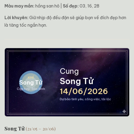
Màu may mắn:
hồng san hô |
Số đẹp:
03, 16, 28
Lời khuyên:
Giữ nhịp độ đều đặn sẽ giúp bạn về đích đẹp hơn
là tăng tốc ngắn hạn.
Song Tử
(21/05 – 20/06)