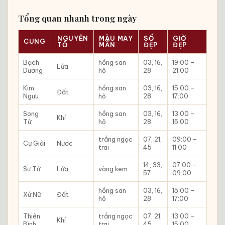
Tổng quan nhanh trong ngày
NGUYÊN
MÀU MAY
SỐ
GIỜ
CUNG
TỐ
MẮN
ĐẸP
ĐẸP
Bạch
hồng san
03, 16,
19:00 –
Lửa
Dương
hô
28
21:00
Kim
hồng san
03, 16,
15:00 –
Đất
Ngưu
hô
28
17:00
Song
hồng san
03, 16,
13:00 –
Khí
Tử
hô
28
15:00
trắng ngọc
07, 21,
09:00 –
Cự Giải
Nước
trai
45
11:00
14, 33,
07:00 –
Sư Tử
Lửa
vàng kem
57
09:00
hồng san
03, 16,
15:00 –
Xử Nữ
Đất
hô
28
17:00
Thiên
trắng ngọc
07, 21,
13:00 –
Khí
Bình
trai
45
15:00