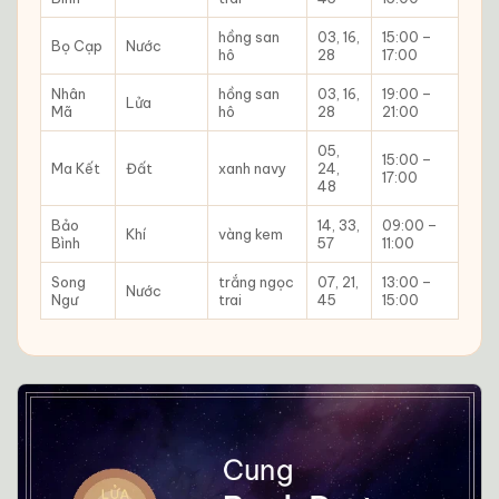
hồng san
03, 16,
15:00 –
Bọ Cạp
Nước
hô
28
17:00
Nhân
hồng san
03, 16,
19:00 –
Lửa
Mã
hô
28
21:00
05,
15:00 –
Ma Kết
Đất
xanh navy
24,
17:00
48
Bảo
14, 33,
09:00 –
Khí
vàng kem
Bình
57
11:00
Song
trắng ngọc
07, 21,
13:00 –
Nước
Ngư
trai
45
15:00