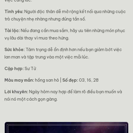
việc cùng lúc.
Tình yêu:
Người độc thân dễ mở rộng kết nối qua những cuộc
trò chuyện nhẹ nhàng nhưng đúng tần số.
Tài lộc:
Nếu đang cần mua sắm, hãy ưu tiên những món phục
vụ lâu dài thay vì mua theo hứng.
Sức khỏe:
Tâm trạng dễ ổn định hơn nếu bạn giảm bớt việc
lan man và tập trung vào một việc mỗi lúc.
Cặp hợp:
Sư Tử
Màu may mắn:
hồng san hô |
Số đẹp:
03, 16, 28
Lời khuyên:
Ngày hôm nay hợp để làm rõ điều bạn muốn và
nói nó một cách gọn gàng.