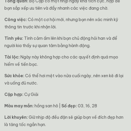
Tổng quan:
Bọ Cạp có một nhịp ngày khá tích cực, hợp để
bạn sắp xếp ưu tiên và đẩy nhanh các việc đang chờ.
Công việc:
Có một cơ hội mới, nhưng bạn nên xác minh kỹ
thông tin trước khi nhận lời.
Tình yêu:
Tình cảm ấm lên khi bạn chủ động hỏi han và để
người kia thấy sự quan tâm bằng hành động.
Tài lộc:
Ngày này không hợp cho các quyết định quá mạo
hiểm về tiền bạc.
Sức khỏe:
Có thể hơi mệt vào nửa cuối ngày, nên xen kẽ đi lại
và uống đủ nước.
Cặp hợp:
Cự Giải
Màu may mắn:
hồng san hô |
Số đẹp:
03, 16, 28
Lời khuyên:
Giữ nhịp độ đều đặn sẽ giúp bạn về đích đẹp hơn
là tăng tốc ngắn hạn.