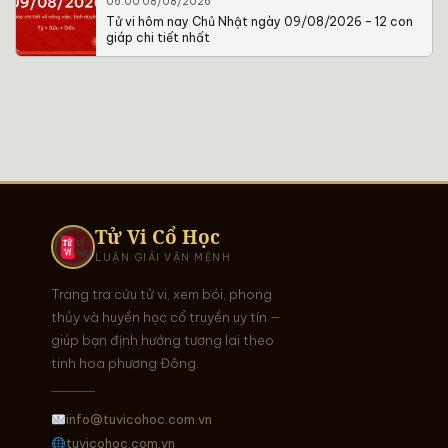
06:00 08/08/2026
Tử vi hôm nay Chủ Nhật ngày 09/08/2026 – 12 con
giáp chi tiết nhất
Tử Vi Cổ Học
LUẬN GIẢI VẬN MỆNH
Trang tra cứu tử vi, xem bói, phong
thủy và huyền học cổ truyền uy tín —
giúp bạn định hướng tương lai theo
tinh hoa phương Đông.
info@tuvicohoc.com.vn
tuvicohoc.com.vn