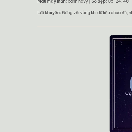
Màu may mắn:
xanh navy |
Số đẹp:
05, 24, 48
Lời khuyên:
Đừng vội vàng khi dữ liệu chưa đủ, n