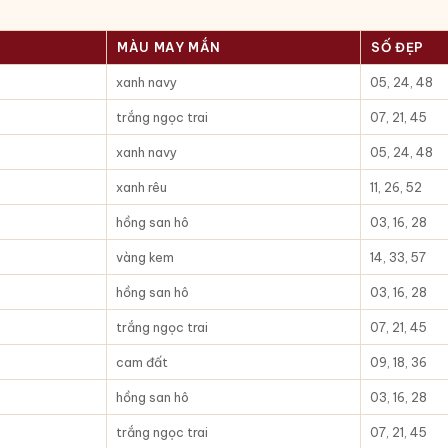
MÀU MAY MẮN
SỐ ĐẸP
xanh navy
05, 24, 48
trắng ngọc trai
07, 21, 45
xanh navy
05, 24, 48
xanh rêu
11, 26, 52
hồng san hô
03, 16, 28
vàng kem
14, 33, 57
hồng san hô
03, 16, 28
trắng ngọc trai
07, 21, 45
cam đất
09, 18, 36
hồng san hô
03, 16, 28
trắng ngọc trai
07, 21, 45