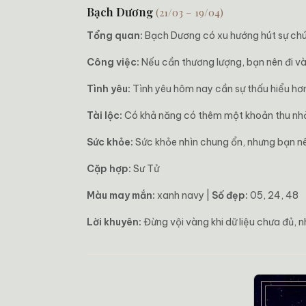
Bạch Dương
(21/03 – 19/04)
Tổng quan:
Bạch Dương có xu hướng hút sự chú 
Công việc:
Nếu cần thương lượng, bạn nên đi và
Tình yêu:
Tình yêu hôm nay cần sự thấu hiểu hơn
Tài lộc:
Có khả năng có thêm một khoản thu nhỏ 
Sức khỏe:
Sức khỏe nhìn chung ổn, nhưng bạn nên
Cặp hợp:
Sư Tử
Màu may mắn:
xanh navy |
Số đẹp:
05, 24, 48
Lời khuyên:
Đừng vội vàng khi dữ liệu chưa đủ, n