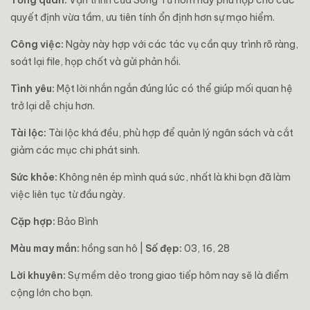
Tổng quan:
Vận trình của Song Tử hôm nay phù hợp cho các
quyết định vừa tầm, ưu tiên tính ổn định hơn sự mạo hiểm.
Công việc:
Ngày này hợp với các tác vụ cần quy trình rõ ràng,
soát lại file, họp chốt và gửi phản hồi.
Tình yêu:
Một lời nhắn ngắn đúng lúc có thể giúp mối quan hệ
trở lại dễ chịu hơn.
Tài lộc:
Tài lộc khá đều, phù hợp để quản lý ngân sách và cắt
giảm các mục chi phát sinh.
Sức khỏe:
Không nên ép mình quá sức, nhất là khi bạn đã làm
việc liên tục từ đầu ngày.
Cặp hợp:
Bảo Bình
Màu may mắn:
hồng san hô |
Số đẹp:
03, 16, 28
Lời khuyên:
Sự mềm dẻo trong giao tiếp hôm nay sẽ là điểm
cộng lớn cho bạn.