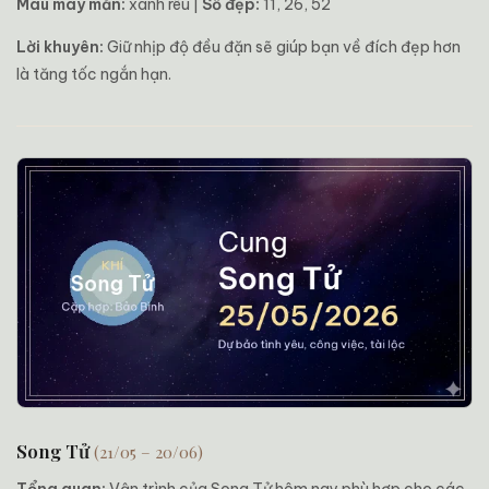
Màu may mắn:
xanh rêu |
Số đẹp:
11, 26, 52
Lời khuyên:
Giữ nhịp độ đều đặn sẽ giúp bạn về đích đẹp hơn
là tăng tốc ngắn hạn.
Song Tử
(21/05 – 20/06)