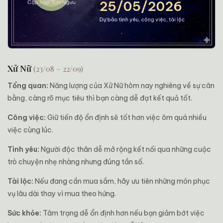
Xử Nữ
(23/08 – 22/09)
Tổng quan:
Năng lượng của Xử Nữ hôm nay nghiêng về sự cân
bằng, càng rõ mục tiêu thì bạn càng dễ đạt kết quả tốt.
Công việc:
Giữ tiến độ ổn định sẽ tốt hơn việc ôm quá nhiều
việc cùng lúc.
Tình yêu:
Người độc thân dễ mở rộng kết nối qua những cuộc
trò chuyện nhẹ nhàng nhưng đúng tần số.
Tài lộc:
Nếu đang cần mua sắm, hãy ưu tiên những món phục
vụ lâu dài thay vì mua theo hứng.
Sức khỏe:
Tâm trạng dễ ổn định hơn nếu bạn giảm bớt việc