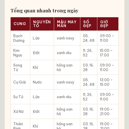
Tổng quan nhanh trong ngày
NGUYÊN
MÀU MAY
SỐ
GIỜ
CUNG
TỐ
MẮN
ĐẸP
ĐẸP
Bạch
05,
09:00 –
Lửa
xanh navy
Dương
24, 48
11:00
Kim
11, 26,
15:00 –
Đất
xanh rêu
Ngưu
52
17:00
Song
hồng san
03, 16,
09:00 –
Khí
Tử
hô
28
11:00
05,
13:00 –
Cự Giải
Nước
xanh navy
24, 48
15:00
11, 26,
09:00 –
Sư Tử
Lửa
xanh rêu
52
11:00
hồng san
03, 16,
19:00 –
Xử Nữ
Đất
hô
28
21:00
Thiên
hồng san
03, 16,
19:00 –
Khí
Bình
hô
28
21:00