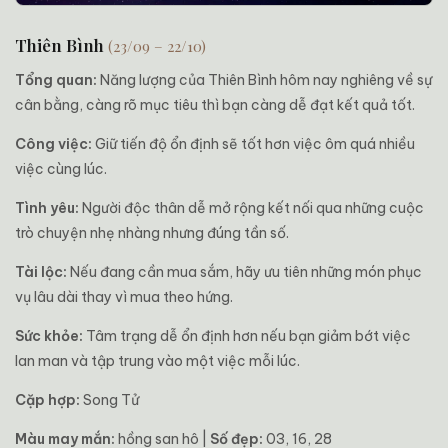
Thiên Bình
(23/09 – 22/10)
Tổng quan:
Năng lượng của Thiên Bình hôm nay nghiêng về sự
cân bằng, càng rõ mục tiêu thì bạn càng dễ đạt kết quả tốt.
Công việc:
Giữ tiến độ ổn định sẽ tốt hơn việc ôm quá nhiều
việc cùng lúc.
Tình yêu:
Người độc thân dễ mở rộng kết nối qua những cuộc
trò chuyện nhẹ nhàng nhưng đúng tần số.
Tài lộc:
Nếu đang cần mua sắm, hãy ưu tiên những món phục
vụ lâu dài thay vì mua theo hứng.
Sức khỏe:
Tâm trạng dễ ổn định hơn nếu bạn giảm bớt việc
lan man và tập trung vào một việc mỗi lúc.
Cặp hợp:
Song Tử
Màu may mắn:
hồng san hô |
Số đẹp:
03, 16, 28