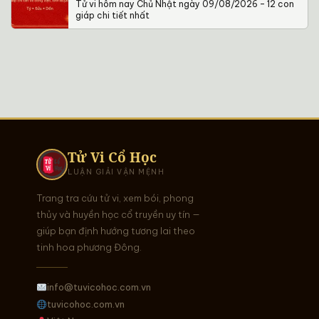
Tử vi hôm nay Chủ Nhật ngày 09/08/2026 – 12 con
giáp chi tiết nhất
Tử Vi Cổ Học
LUẬN GIẢI VẬN MỆNH
Trang tra cứu tử vi, xem bói, phong
thủy và huyền học cổ truyền uy tín —
giúp bạn định hướng tương lai theo
tinh hoa phương Đông.
info@tuvicohoc.com.vn
tuvicohoc.com.vn