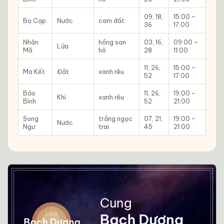
09, 18,
15:00 –
Bọ Cạp
Nước
cam đất
36
17:00
Nhân
hồng san
03, 16,
09:00 –
Lửa
Mã
hô
28
11:00
11, 26,
15:00 –
Ma Kết
Đất
xanh rêu
52
17:00
Bảo
11, 26,
19:00 –
Khí
xanh rêu
Bình
52
21:00
Song
trắng ngọc
07, 21,
19:00 –
Nước
Ngư
trai
45
21:00