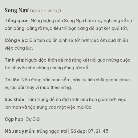
Song Ngư
(19/02 – 20/03)
Tổng quan:
Năng lượng của Song Ngư hôm nay nghiêng về sự
cân bằng, càng rõ mục tiêu thì bạn càng dễ đạt kết quả tốt.
Công việc:
Giữ tiến độ ổn định sẽ tốt hơn việc ôm quá nhiều
việc cùng lúc.
Tình yêu:
Người độc thân dễ mở rộng kết nối qua những cuộc
trò chuyện nhẹ nhàng nhưng đúng tần số.
Tài lộc:
Nếu đang cần mua sắm, hãy ưu tiên những món phục
vụ lâu dài thay vì mua theo hứng.
Sức khỏe:
Tâm trạng dễ ổn định hơn nếu bạn giảm bớt việc
lan man và tập trung vào một việc mỗi lúc.
Cặp hợp:
Cự Giải
Màu may mắn:
trắng ngọc trai |
Số đẹp:
07, 21, 45