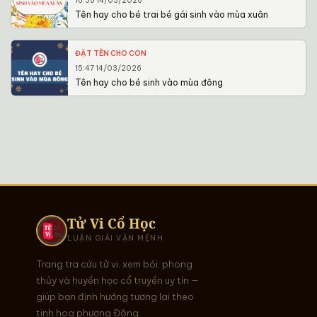
16:36 14/03/2026
Tên hay cho bé trai bé gái sinh vào mùa xuân
ĐẶT TÊN CHO CON
15:47 14/03/2026
Tên hay cho bé sinh vào mùa đông
Tử Vi Cổ Học
LUẬN GIẢI VẬN MỆNH
Trang tra cứu tử vi, xem bói, phong
thủy và huyền học cổ truyền uy tín —
giúp bạn định hướng tương lai theo
tinh hoa phương Đông.