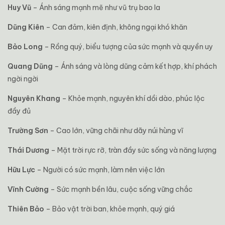
Huy Vũ
– Ánh sáng mạnh mẽ như vũ trụ bao la
Dũng Kiên
– Can đảm, kiên định, không ngại khó khăn
Bảo Long
– Rồng quý, biểu tượng của sức mạnh và quyền uy
Quang Dũng
– Ánh sáng và lòng dũng cảm kết hợp, khí phách
ngời ngời
Nguyên Khang
– Khỏe mạnh, nguyên khí dồi dào, phúc lộc
đầy đủ
Trường Sơn
– Cao lớn, vững chãi như dãy núi hùng vĩ
Thái Dương
– Mặt trời rực rỡ, tràn đầy sức sống và năng lượng
Hữu Lực
– Người có sức mạnh, làm nên việc lớn
Vĩnh Cường
– Sức mạnh bền lâu, cuộc sống vững chắc
Thiên Bảo
– Bảo vật trời ban, khỏe mạnh, quý giá