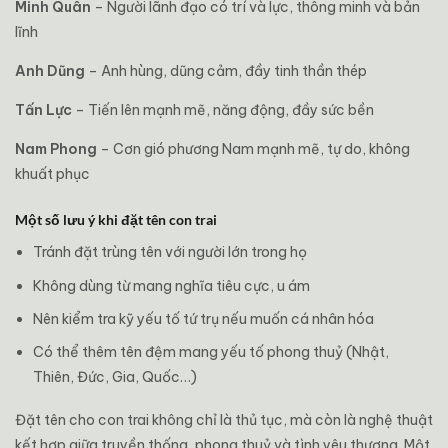
Minh Quân
– Người lãnh đạo có trí và lực, thông minh và bản
lĩnh
Anh Dũng
– Anh hùng, dũng cảm, đầy tinh thần thép
Tấn Lực
– Tiến lên mạnh mẽ, năng động, đầy sức bền
Nam Phong
– Cơn gió phương Nam mạnh mẽ, tự do, không
khuất phục
Một số lưu ý khi đặt tên con trai
Tránh đặt trùng tên với người lớn trong họ
Không dùng từ mang nghĩa tiêu cực, u ám
Nên kiểm tra kỹ yếu tố tứ trụ nếu muốn cá nhân hóa
Có thể thêm tên đệm mang yếu tố phong thuỷ (Nhật,
Thiên, Đức, Gia, Quốc…)
Đặt tên cho con trai không chỉ là thủ tục, mà còn là nghệ thuật
kết hợp giữa truyền thống, phong thuỷ và tình yêu thương. Một