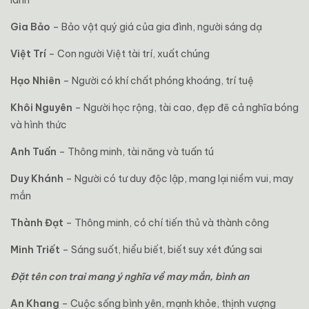
lành
Gia Bảo
– Bảo vật quý giá của gia đình, người sáng dạ
Việt Trí
– Con người Việt tài trí, xuất chúng
Hạo Nhiên
– Người có khí chất phóng khoáng, trí tuệ
Khôi Nguyên
– Người học rộng, tài cao, đẹp đẽ cả nghĩa bóng
và hình thức
Anh Tuấn
– Thông minh, tài năng và tuấn tú
Duy Khánh
– Người có tư duy độc lập, mang lại niềm vui, may
mắn
Thành Đạt
– Thông minh, có chí tiến thủ và thành công
Minh Triết
– Sáng suốt, hiểu biết, biết suy xét đúng sai
Đặt tên con trai mang ý nghĩa về may mắn, bình an
An Khang
– Cuộc sống bình yên, mạnh khỏe, thịnh vượng