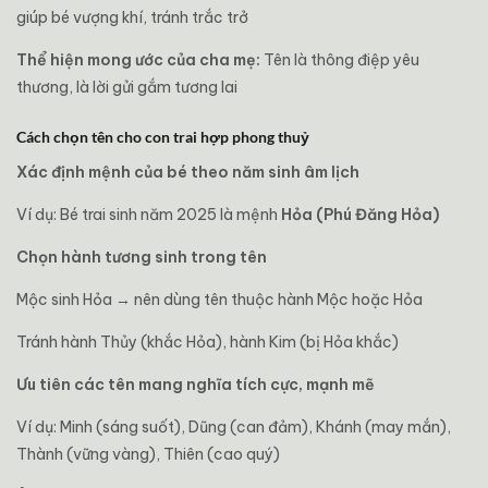
giúp bé vượng khí, tránh trắc trở
Thể hiện mong ước của cha mẹ:
Tên là thông điệp yêu
thương, là lời gửi gắm tương lai
Cách chọn tên cho con trai hợp phong thuỷ
Xác định mệnh của bé theo năm sinh âm lịch
Ví dụ: Bé trai sinh năm 2025 là mệnh
Hỏa (Phú Đăng Hỏa)
Chọn hành tương sinh trong tên
Mộc sinh Hỏa → nên dùng tên thuộc hành Mộc hoặc Hỏa
Tránh hành Thủy (khắc Hỏa), hành Kim (bị Hỏa khắc)
Ưu tiên các tên mang nghĩa tích cực, mạnh mẽ
Ví dụ: Minh (sáng suốt), Dũng (can đảm), Khánh (may mắn),
Thành (vững vàng), Thiên (cao quý)