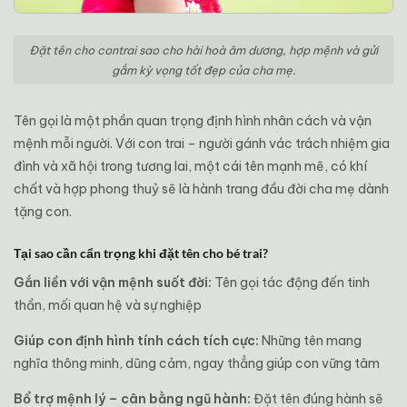
Đặt tên cho contrai sao cho hài hoà âm dương, hợp mệnh và gửi
gắm kỳ vọng tốt đẹp của cha mẹ.
Tên gọi là một phần quan trọng định hình nhân cách và vận
mệnh mỗi người. Với con trai – người gánh vác trách nhiệm gia
đình và xã hội trong tương lai, một cái tên mạnh mẽ, có khí
chất và hợp phong thuỷ sẽ là hành trang đầu đời cha mẹ dành
tặng con.
Tại sao cần cẩn trọng khi đặt tên cho bé trai?
Gắn liền với vận mệnh suốt đời:
Tên gọi tác động đến tinh
thần, mối quan hệ và sự nghiệp
Giúp con định hình tính cách tích cực:
Những tên mang
nghĩa thông minh, dũng cảm, ngay thẳng giúp con vững tâm
Bổ trợ mệnh lý – cân bằng ngũ hành:
Đặt tên đúng hành sẽ