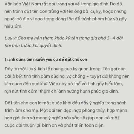
Văn hóa Việt Nam rất coi trọng vai vế trong gia đình. Do đó,
nên tránh đặt tên con trùng với tên ông bà, cụ kỵ, hoặc những
người có địa vị cao trong dòng tộc để tránh phạm húy và gây
hiểu lầm.
Lưu ý: Cha mẹ nên tham khảo kỹ tên trong gia phả 3–4 đời
hai bên trước khi quyết định.
Tránh dùng tên người yêu cũ để đặt cho con
Đây là một lưu ý tinh tế nhưng cực kỳ quan trọng. Tên gọi con
cái là kết tinh tình cảm của hai vợ chồng – tuyệt đối không nên
liên quan đến quá khứ. Việc này có thể vô tình gây hiểu lầm,
rạn nứt tình cảm, thậm chí ảnh hưởng hạnh phúc gia đình.
Đặt tên cho con là một bước khởi đầu đầy ý nghĩa trong hành
trình làm cha mẹ. Một cái tên đẹp, hợp phong thủy, hợp mệnh,
hợp giới tính và mang ý nghĩa sâu sắc sẽ giúp con có một
cuộc đời thuận lợi, bình an và phát triển toàn diện.