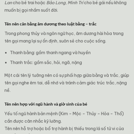
Lan
cho bé trai hoặc
Bảo Long
,
Minh Trí
cho bé gái nếu không
muốn bị gọi nhầm suốt đời.
Tên nên cân bằng âm dương theo luật bằng – trắc
Trong phong thủy và ngôn ngữ học, âm dương hài hòa trong
tên gọi mang lại sự ổn định, suôn sẻ cho cuộc sống.
Thanh bằng: gồm thanh ngang và huyền
Thanh trắc: gồm sắc, hỏi, ngã, nặng
Một cái tên lý tưởng nên có sự phối hợp giữa bằng và trắc, giúp
tên gọi nghe êm tai, dễ nhớ và tránh cảm giác trúc trắc, nặng
nề.
Tên nên hợp với ngũ hành và giờ sinh của bé
Yếu tố ngũ hành bản mệnh (Kim – Mộc – Thủy – Hỏa – Thổ)
cần được cân nhắc kỹ lưỡng.
Tên nên hỗ trợ hoặc bổ trợ hành bị thiếu trong lá số tử vi của