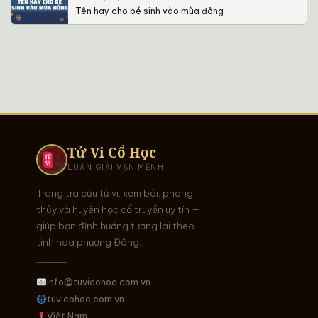
Tên hay cho bé sinh vào mùa đông
Tử Vi Cổ Học
LUẬN GIẢI VẬN MỆNH
Trang tra cứu tử vi, xem bói, phong
thủy và huyền học cổ truyền uy tín —
giúp bạn định hướng tương lai theo
tinh hoa phương Đông.
info@tuvicohoc.com.vn
tuvicohoc.com.vn
Việt Nam