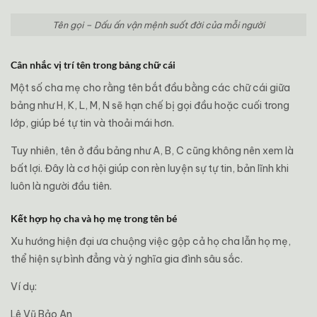
Tên gọi – Dấu ấn vận mệnh suốt đời của mỗi người
Cân nhắc vị trí tên trong bảng chữ cái
Một số cha mẹ cho rằng tên bắt đầu bằng các chữ cái giữa
bảng như H, K, L, M, N sẽ hạn chế bị gọi đầu hoặc cuối trong
lớp, giúp bé tự tin và thoải mái hơn.
Tuy nhiên, tên ở đầu bảng như A, B, C cũng không nên xem là
bất lợi. Đây là cơ hội giúp con rèn luyện sự tự tin, bản lĩnh khi
luôn là người đầu tiên.
Kết hợp họ cha và họ mẹ trong tên bé
Xu hướng hiện đại ưa chuộng việc gộp cả họ cha lẫn họ mẹ,
thể hiện sự bình đẳng và ý nghĩa gia đình sâu sắc.
Ví dụ:
Lê Vũ Bảo An