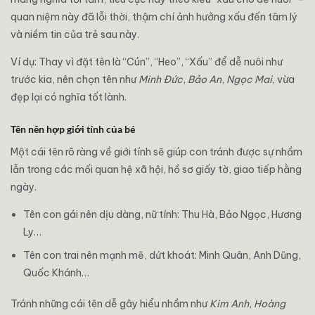
quan niệm này đã lỗi thời, thậm chí ảnh hưởng xấu đến tâm lý
và niềm tin của trẻ sau này.
Ví dụ: Thay vì đặt tên là “Cún”, “Heo”, “Xấu” để dễ nuôi như
trước kia, nên chọn tên như
Minh Đức
,
Bảo An
,
Ngọc Mai
, vừa
đẹp lại có nghĩa tốt lành.
Tên nên hợp giới tính của bé
Một cái tên rõ ràng về giới tính sẽ giúp con tránh được sự nhầm
lẫn trong các mối quan hệ xã hội, hồ sơ giấy tờ, giao tiếp hằng
ngày.
Tên con gái nên dịu dàng, nữ tính: Thu Hà, Bảo Ngọc, Hương
Ly…
Tên con trai nên mạnh mẽ, dứt khoát: Minh Quân, Anh Dũng,
Quốc Khánh…
Tránh những cái tên dễ gây hiểu nhầm như
Kim Anh
,
Hoàng