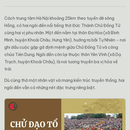
Cách trung tâm Hà Nội khoảng 25km theo tuyến đê sông
Hồng, có hai ngôi đền nổi tiếng thờ Đức Thánh Chử Đồng Tử
cùng hai vị phu nhân. Một đền nằm tại thôn Đa Hòa (xã Bình
Minh, huyện Khoái Châu, Hưng Yên), hướng ra bãi Tự Nhiên – nơi
ghi dấu cuộc gặp gỡ định mệnh giữa Chử Đồng Tử và công
chúa Tiên Dung. Ngôi đền còn lại thuộc thôn Yên Vĩnh (xã Dạ
Trạch, huyện Khoái Châu), là nơi tương truyền ba vị hóa về
trời.
Dù cùng thờ một nhân vật và mang kiến trúc truyền thống, hai
ngôi đền vẫn có những nét đặc trưng riêng biệt.