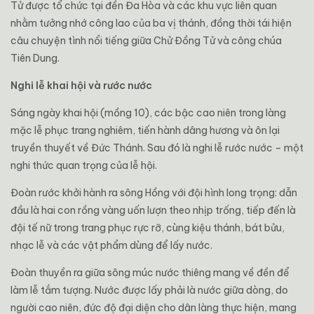
Tử được tổ chức tại đền Đa Hòa và các khu vực liên quan
nhằm tưởng nhớ công lao của ba vị thánh, đồng thời tái hiện
câu chuyện tình nổi tiếng giữa Chử Đồng Tử và công chúa
Tiên Dung.
Nghi lễ khai hội và rước nước
Sáng ngày khai hội (mồng 10), các bậc cao niên trong làng
mặc lễ phục trang nghiêm, tiến hành dâng hương và ôn lại
truyền thuyết về Đức Thánh. Sau đó là nghi lễ rước nước – một
nghi thức quan trọng của lễ hội.
Đoàn rước khởi hành ra sông Hồng với đội hình long trọng: dẫn
đầu là hai con rồng vàng uốn lượn theo nhịp trống, tiếp đến là
đội tế nữ trong trang phục rực rỡ, cùng kiệu thánh, bát bửu,
nhạc lễ và các vật phẩm dùng để lấy nước.
Đoàn thuyền ra giữa sông múc nước thiêng mang về đền để
làm lễ tắm tượng. Nước được lấy phải là nước giữa dòng, do
người cao niên, đức độ đại diện cho dân làng thực hiện, mang