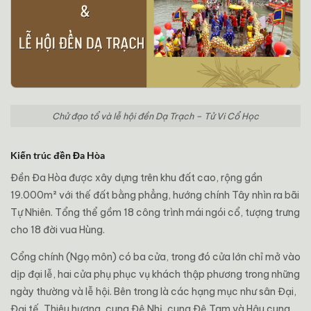
Chử đạo tổ và lễ hội đền Dạ Trạch – Tử Vi Cổ Học
Kiến trúc đền Đa Hòa
Đền Đa Hòa được xây dựng trên khu đất cao, rộng gần
19.000m² với thế đất bằng phẳng, hướng chính Tây nhìn ra bãi
Tự Nhiên. Tổng thể gồm 18 công trình mái ngói cổ, tượng trưng
cho 18 đời vua Hùng.
Cổng chính (Ngọ môn) có ba cửa, trong đó cửa lớn chỉ mở vào
dịp đại lễ, hai cửa phụ phục vụ khách thập phương trong những
ngày thường và lễ hội. Bên trong là các hạng mục như sân Đại,
Đại tế, Thiêu hương, cung Đệ Nhị, cung Đệ Tam và Hậu cung.