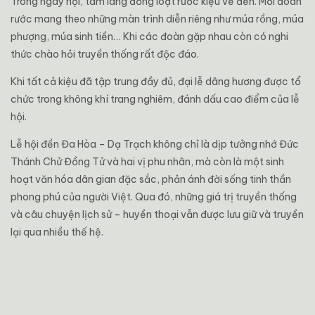
Trong ngày hội, tám làng đồng loạt rước kiệu về đền. Mỗi đoàn
rước mang theo những màn trình diễn riêng như múa rồng, múa
phượng, múa sinh tiền… Khi các đoàn gặp nhau còn có nghi
thức chào hỏi truyền thống rất độc đáo.
Khi tất cả kiệu đã tập trung đầy đủ, đại lễ dâng hương được tổ
chức trong không khí trang nghiêm, đánh dấu cao điểm của lễ
hội.
Lễ hội đền Đa Hòa – Dạ Trạch không chỉ là dịp tưởng nhớ Đức
Thánh Chử Đồng Tử và hai vị phu nhân, mà còn là một sinh
hoạt văn hóa dân gian đặc sắc, phản ánh đời sống tinh thần
phong phú của người Việt. Qua đó, những giá trị truyền thống
và câu chuyện lịch sử – huyền thoại vẫn được lưu giữ và truyền
lại qua nhiều thế hệ.