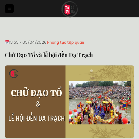
Bỏ
qua
nội
dung
13:53 - 03/04/2026
·
Phong tục tập quán
Chử Đạo Tổ và lễ hội đền Dạ Trạch