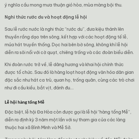
ý nghĩa cầu mong mưa thuận gió hòa, mùa màng bội thu.
Nghi thức rước du và hoạt động lễ hội
Sau lễ rước nước là nghi thức “rước du”, đưa kiệu thánh lên
thuyền rồng dạo trên sông, kết hợp với các hoạt động tế lễ,
múa hát truyền thống. Dọc hai bên bờ sông, không khí lễ hội
diễn ra sôi nổi với cờ quạt, chiêng trống và các đoàn biểu diễn.
Khi đoàn rước trở về, lễ dâng hương và khai hội chính thức
được tổ chức. Sau đó là hàng loạt hoạt động văn hóa dân gian
đặc sắc như hát ca trù, quan họ, trống quân, cùng các trò chơi
như đi cầu kiều, bắt vịt, đánh đu…
Lễ hội hàng tổng Mễ
Đặc biệt, lễ hội Đa Hòa còn được gọi là lễ hội “hàng tổng Mễ”,
diễn ra định kỳ 3 năm một lần với sự tham gia của các làng
thuộc hai xã Bình Minh và Mễ Sở.