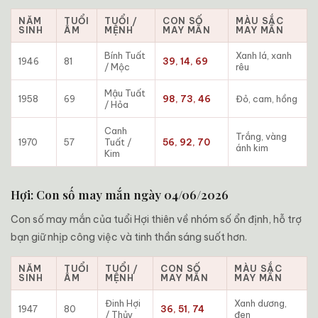
NĂM
TUỔI
TUỔI /
CON SỐ
MÀU SẮC
SINH
ÂM
MỆNH
MAY MẮN
MAY MẮN
Bính Tuất
Xanh lá, xanh
1946
81
39, 14, 69
/ Mộc
rêu
Mậu Tuất
1958
69
98, 73, 46
Đỏ, cam, hồng
/ Hỏa
Canh
Trắng, vàng
1970
57
Tuất /
56, 92, 70
ánh kim
Kim
Hợi: Con số may mắn ngày 04/06/2026
Con số may mắn của tuổi Hợi thiên về nhóm số ổn định, hỗ trợ
bạn giữ nhịp công việc và tinh thần sáng suốt hơn.
NĂM
TUỔI
TUỔI /
CON SỐ
MÀU SẮC
SINH
ÂM
MỆNH
MAY MẮN
MAY MẮN
Đinh Hợi
Xanh dương,
1947
80
36, 51, 74
/ Thủy
đen