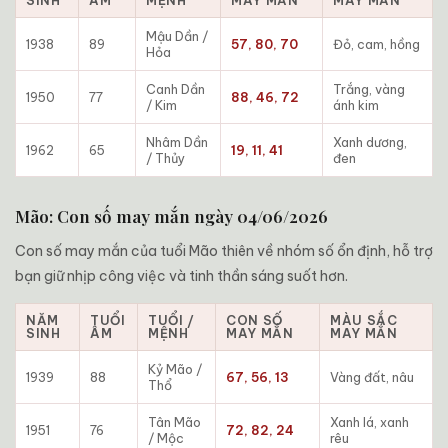
SINH
ÂM
MỆNH
MAY MẮN
MAY MẮN
Mậu Dần /
1938
89
57, 80, 70
Đỏ, cam, hồng
Hỏa
Canh Dần
Trắng, vàng
1950
77
88, 46, 72
/ Kim
ánh kim
Nhâm Dần
Xanh dương,
1962
65
19, 11, 41
/ Thủy
đen
Mão: Con số may mắn ngày 04/06/2026
Con số may mắn của tuổi Mão thiên về nhóm số ổn định, hỗ trợ
bạn giữ nhịp công việc và tinh thần sáng suốt hơn.
NĂM
TUỔI
TUỔI /
CON SỐ
MÀU SẮC
SINH
ÂM
MỆNH
MAY MẮN
MAY MẮN
Kỷ Mão /
1939
88
67, 56, 13
Vàng đất, nâu
Thổ
Tân Mão
Xanh lá, xanh
1951
76
72, 82, 24
/ Mộc
rêu