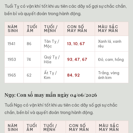
Tuổi Tỵ có vận khí tốt khi ưu tiên các dãy số gợi sự chắc chắn,
bền bỉ và quyết đoán trong hành động.
NĂM
TUỔI
TUỔI /
CON SỐ
MÀU SẮC
SINH
ÂM
MỆNH
MAY MẮN
MAY MẮN
Tân Tỵ /
Xanh lá, xanh
1941
86
13, 10, 67
Mộc
rêu
Quý Tỵ /
1953
74
93, 47, 67
Đỏ, cam, hồng
Hỏa
Ất Tỵ /
Trắng, vàng
1965
62
84, 92
Kim
ánh kim
Ngọ: Con số may mắn ngày 04/06/2026
Tuổi Ngọ có vận khí tốt khi ưu tiên các dãy số gợi sự chắc
chắn, bền bỉ và quyết đoán trong hành động.
NĂM
TUỔI
TUỔI /
CON SỐ
MÀU SẮC
SINH
ÂM
MỆNH
MAY MẮN
MAY MẮN