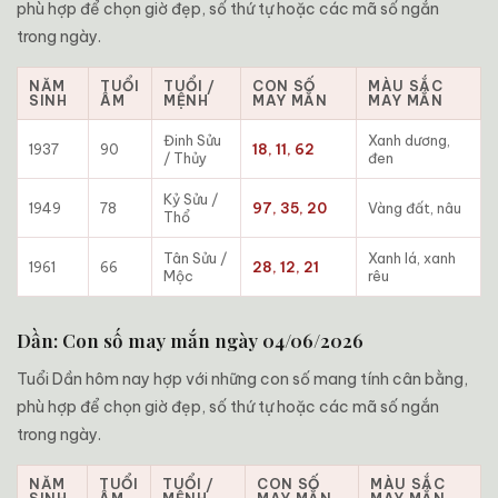
phù hợp để chọn giờ đẹp, số thứ tự hoặc các mã số ngắn
trong ngày.
NĂM
TUỔI
TUỔI /
CON SỐ
MÀU SẮC
SINH
ÂM
MỆNH
MAY MẮN
MAY MẮN
Đinh Sửu
Xanh dương,
1937
90
18, 11, 62
/ Thủy
đen
Kỷ Sửu /
1949
78
97, 35, 20
Vàng đất, nâu
Thổ
Tân Sửu /
Xanh lá, xanh
1961
66
28, 12, 21
Mộc
rêu
Dần: Con số may mắn ngày 04/06/2026
Tuổi Dần hôm nay hợp với những con số mang tính cân bằng,
phù hợp để chọn giờ đẹp, số thứ tự hoặc các mã số ngắn
trong ngày.
NĂM
TUỔI
TUỔI /
CON SỐ
MÀU SẮC