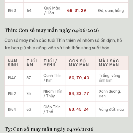
Quý Mão
1963
64
68, 31, 29
Đỏ, cam, hồng
/ Hỏa
Thìn: Con số may mắn ngày 04/06/2026
Con số may mắn của tuổi Thìn thiên về nhóm số ổn định, hỗ
trợ bạn giữ nhịp công việc và tinh thần sáng suốt hơn.
NĂM
TUỔI
TUỔI /
CON SỐ
MÀU SẮC
SINH
ÂM
MỆNH
MAY MẮN
MAY MẮN
Canh Thìn
Trắng, vàng
1940
87
80, 70, 40
/ Kim
ánh kim
Nhâm Thìn
Xanh dương,
1952
75
84, 33, 77
/ Thủy
đen
Giáp Thìn
1964
63
83, 45, 24
Vàng đất, nâu
/ Thổ
Tỵ: Con số may mắn ngày 04/06/2026