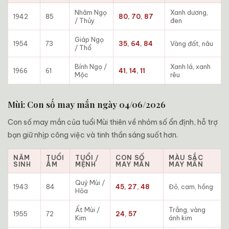
Nhâm Ngọ
Xanh dương,
1942
85
80, 70, 87
/ Thủy
đen
Giáp Ngọ
1954
73
35, 64, 84
Vàng đất, nâu
/ Thổ
Bính Ngọ /
Xanh lá, xanh
1966
61
41, 14, 11
Mộc
rêu
Mùi: Con số may mắn ngày 04/06/2026
Con số may mắn của tuổi Mùi thiên về nhóm số ổn định, hỗ trợ
bạn giữ nhịp công việc và tinh thần sáng suốt hơn.
NĂM
TUỔI
TUỔI /
CON SỐ
MÀU SẮC
SINH
ÂM
MỆNH
MAY MẮN
MAY MẮN
Quý Mùi /
1943
84
45, 27, 48
Đỏ, cam, hồng
Hỏa
Ất Mùi /
Trắng, vàng
1955
72
24, 57
Kim
ánh kim