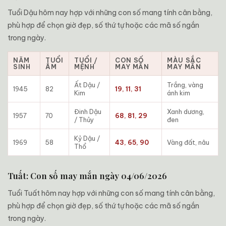
Tuổi Dậu hôm nay hợp với những con số mang tính cân bằng,
phù hợp để chọn giờ đẹp, số thứ tự hoặc các mã số ngắn
trong ngày.
NĂM
TUỔI
TUỔI /
CON SỐ
MÀU SẮC
SINH
ÂM
MỆNH
MAY MẮN
MAY MẮN
Ất Dậu /
Trắng, vàng
1945
82
19, 11, 31
Kim
ánh kim
Đinh Dậu
Xanh dương,
1957
70
68, 81, 29
/ Thủy
đen
Kỷ Dậu /
1969
58
43, 65, 90
Vàng đất, nâu
Thổ
Tuất: Con số may mắn ngày 04/06/2026
Tuổi Tuất hôm nay hợp với những con số mang tính cân bằng,
phù hợp để chọn giờ đẹp, số thứ tự hoặc các mã số ngắn
trong ngày.