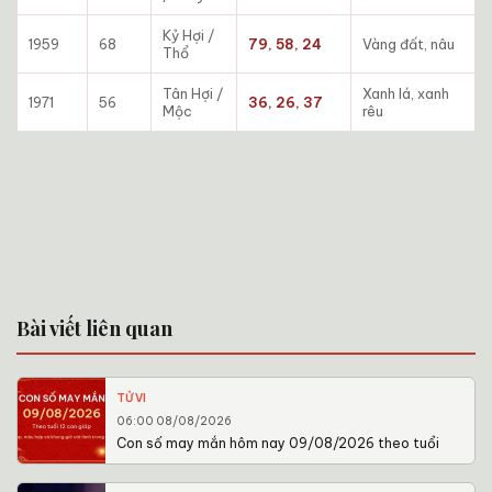
Kỷ Hợi /
1959
68
79, 58, 24
Vàng đất, nâu
Thổ
Tân Hợi /
Xanh lá, xanh
1971
56
36, 26, 37
Mộc
rêu
Bài viết liên quan
TỬ VI
06:00 08/08/2026
Con số may mắn hôm nay 09/08/2026 theo tuổi