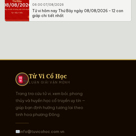
06:00 07/08/2026
Tử vi hôm nay Thứ Bảy ngày 08/08/2026 – 12 con
giáp chi tiết nhất
Tử Vi Cổ Học
LUẬN GIẢI VẬN MỆNH
Trang tra cứu tử vi, xem bói, phong
thủy và huyền học cổ truyền uy tín —
giúp bạn định hướng tương lai theo
tinh hoa phương Đông.
info@tuvicohoc.com.vn