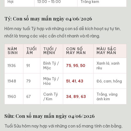
Hợi
13:00 – 15:00
Trắng kem
Tý: Con số may mắn ngày 04/06/2026
Hôm nay tuổi Tý hợp với những con số dễ kích hoạt sự tự tin,
nhất là trong các việc cần chốt nhanh và rõ ràng.
NĂM
TUỔI
TUỔI /
CON SỐ
MÀU SẮC
SINH
ÂM
MỆNH
MAY MẮN
MAY MẮN
Bính Tý /
Xanh lá, xanh
1936
91
75, 95, 50
Mộc
rêu
Mậu Tý /
1948
79
51, 41, 43
Đỏ, cam, hồng
Hỏa
Canh Tý
Trắng, vàng
1960
67
34, 89, 63
/ Kim
ánh kim
Sửu: Con số may mắn ngày 04/06/2026
Tuổi Sửu hôm nay hợp với những con số mang tính cân bằng,