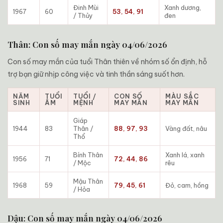
Đinh Mùi
Xanh dương,
1967
60
53, 54, 91
/ Thủy
đen
Thân: Con số may mắn ngày 04/06/2026
Con số may mắn của tuổi Thân thiên về nhóm số ổn định, hỗ
trợ bạn giữ nhịp công việc và tinh thần sáng suốt hơn.
NĂM
TUỔI
TUỔI /
CON SỐ
MÀU SẮC
SINH
ÂM
MỆNH
MAY MẮN
MAY MẮN
Giáp
1944
83
Thân /
88, 97, 93
Vàng đất, nâu
Thổ
Bính Thân
Xanh lá, xanh
1956
71
72, 44, 86
/ Mộc
rêu
Mậu Thân
1968
59
79, 45, 61
Đỏ, cam, hồng
/ Hỏa
Dậu: Con số may mắn ngày 04/06/2026