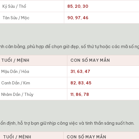
Kỷ Sửu / Thổ
85, 20, 30
Tân Sửu / Mộc
90, 97, 46
nh cân bằng, phù hợp để chọn giờ đẹp, số thứ tự hoặc các mã số n
TUỔI / MỆNH
CON SỐ MAY MẮN
Mậu Dần / Hỏa
31, 63, 47
Canh Dần / Kim
82, 83, 45
Nhâm Dần / Thủy
11, 86, 78
 định, hỗ trợ bạn giữ nhịp công việc và tinh thần sáng suốt hơn.
TUỔI / MỆNH
CON SỐ MAY MẮN