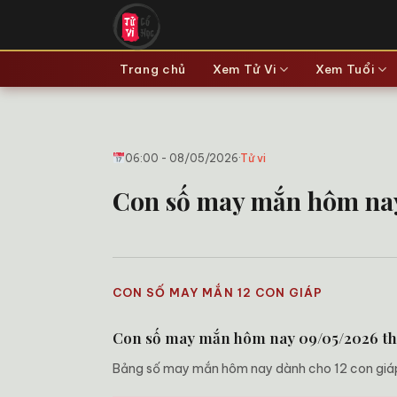
Bỏ
qua
nội
Trang chủ
Xem Tử Vi
Xem Tuổi
dung
06:00 - 08/05/2026
·
Tử vi
Con số may mắn hôm nay
CON SỐ MAY MẮN 12 CON GIÁP
Con số may mắn hôm nay 09/05/2026 th
Bảng số may mắn hôm nay dành cho 12 con giáp, 