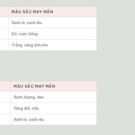
MÀU SẮC MAY MẮN
Xanh lá, xanh rêu
Đỏ, cam, hồng
Trắng, vàng ánh kim
MÀU SẮC MAY MẮN
Xanh dương, đen
Vàng đất, nâu
Xanh lá, xanh rêu