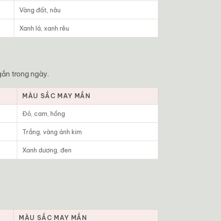
Vàng đất, nâu
Xanh lá, xanh rêu
gắn trong ngày.
MÀU SẮC MAY MẮN
Đỏ, cam, hồng
Trắng, vàng ánh kim
Xanh dương, đen
MÀU SẮC MAY MẮN