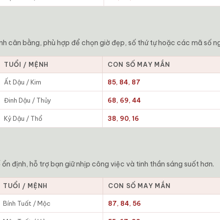
nh cân bằng, phù hợp để chọn giờ đẹp, số thứ tự hoặc các mã số n
TUỔI / MỆNH
CON SỐ MAY MẮN
Ất Dậu / Kim
85, 84, 87
Đinh Dậu / Thủy
68, 69, 44
Kỷ Dậu / Thổ
38, 90, 16
n định, hỗ trợ bạn giữ nhịp công việc và tinh thần sáng suốt hơn.
TUỔI / MỆNH
CON SỐ MAY MẮN
Bính Tuất / Mộc
87, 84, 56