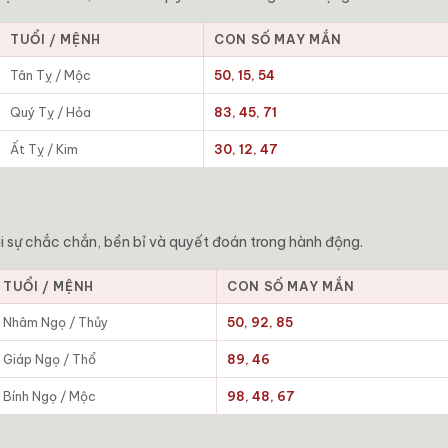
TUỔI / MỆNH
CON SỐ MAY MẮN
Tân Tỵ / Mộc
50, 15, 54
Quý Tỵ / Hỏa
83, 45, 71
Ất Tỵ / Kim
30, 12, 47
gợi sự chắc chắn, bền bỉ và quyết đoán trong hành động.
TUỔI / MỆNH
CON SỐ MAY MẮN
Nhâm Ngọ / Thủy
50, 92, 85
Giáp Ngọ / Thổ
89, 46
Bính Ngọ / Mộc
98, 48, 67