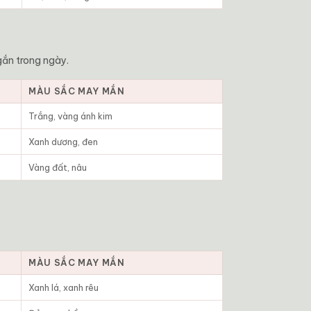
gắn trong ngày.
MÀU SẮC MAY MẮN
Trắng, vàng ánh kim
Xanh dương, đen
Vàng đất, nâu
MÀU SẮC MAY MẮN
Xanh lá, xanh rêu