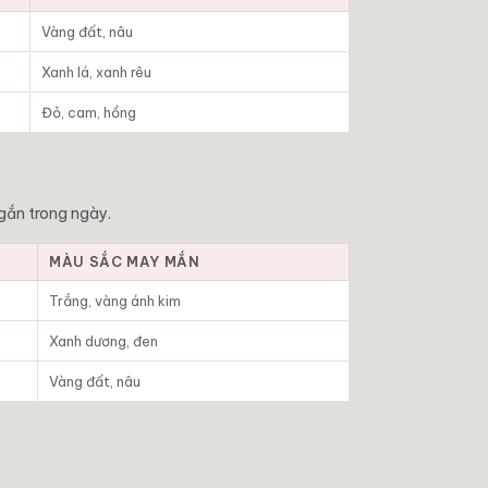
Vàng đất, nâu
Xanh lá, xanh rêu
Đỏ, cam, hồng
gắn trong ngày.
MÀU SẮC MAY MẮN
Trắng, vàng ánh kim
Xanh dương, đen
Vàng đất, nâu