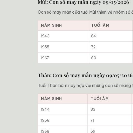
Mùi: Con số may mắn ngày 09/05/2026
Con số may mắn của tuổi Mùi thiên về nhóm số ổn
NĂM SINH
TUỔI ÂM
1943
84
1955
72
1967
60
Thân: Con số may mắn ngày 09/05/2026
Tuổi Thân hôm nay hợp với những con số mang t
NĂM SINH
TUỔI ÂM
1944
83
1956
71
1968
59