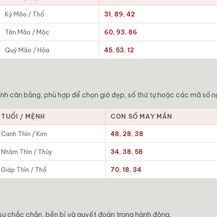
Kỷ Mão / Thổ
31, 89, 42
Tân Mão / Mộc
60, 93, 86
Quý Mão / Hỏa
45, 53, 12
nh cân bằng, phù hợp để chọn giờ đẹp, số thứ tự hoặc các mã số n
TUỔI / MỆNH
CON SỐ MAY MẮN
Canh Thìn / Kim
48, 28, 38
Nhâm Thìn / Thủy
34, 38, 58
Giáp Thìn / Thổ
70, 18, 34
i sự chắc chắn, bền bỉ và quyết đoán trong hành động.