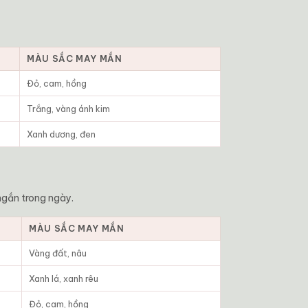
MÀU SẮC MAY MẮN
Đỏ, cam, hồng
Trắng, vàng ánh kim
Xanh dương, đen
ngắn trong ngày.
MÀU SẮC MAY MẮN
Vàng đất, nâu
Xanh lá, xanh rêu
Đỏ, cam, hồng