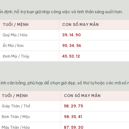
 định, hỗ trợ bạn giữ nhịp công việc và tinh thần sáng suốt hơn.
TUỔI / MỆNH
CON SỐ MAY MẮN
Quý Mùi / Hỏa
39, 14, 90
Ất Mùi / Kim
95, 34, 56
Đinh Mùi / Thủy
45, 53, 12
ính cân bằng, phù hợp để chọn giờ đẹp, số thứ tự hoặc các mã số 
TUỔI / MỆNH
CON SỐ MAY MẮN
Giáp Thân / Thổ
58, 29, 75
Bính Thân / Mộc
98, 35, 41
Mậu Thân / Hỏa
87, 59, 30