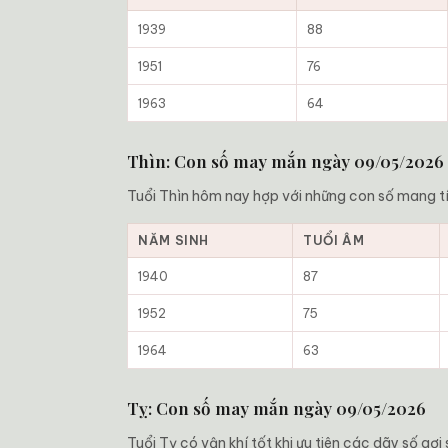
1939
88
1951
76
1963
64
Thìn: Con số may mắn ngày 09/05/2026
Tuổi Thìn hôm nay hợp với những con số mang tí
NĂM SINH
TUỔI ÂM
1940
87
1952
75
1964
63
Tỵ: Con số may mắn ngày 09/05/2026
Tuổi Tỵ có vận khí tốt khi ưu tiên các dãy số gợ