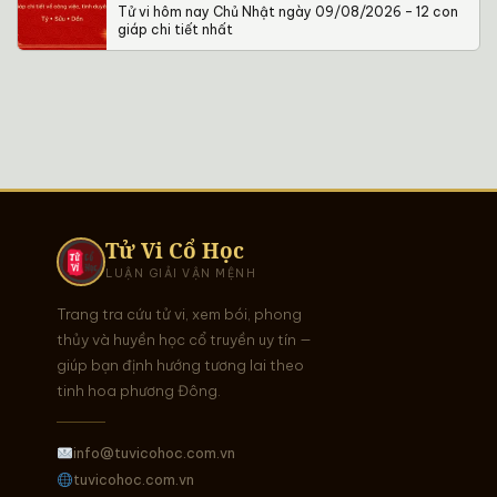
Tử vi hôm nay Chủ Nhật ngày 09/08/2026 – 12 con
giáp chi tiết nhất
Tử Vi Cổ Học
LUẬN GIẢI VẬN MỆNH
Trang tra cứu tử vi, xem bói, phong
thủy và huyền học cổ truyền uy tín —
giúp bạn định hướng tương lai theo
tinh hoa phương Đông.
info@tuvicohoc.com.vn
tuvicohoc.com.vn