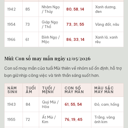
Nhâm Ngọ
Xanh dương,
1942
85
80, 58, 14
/ Thủy
đen
Giáp Ngọ
1954
73
73, 31, 55
Vàng đất, nâu
/ Thổ
Bính Ngọ /
Xanh lá, xanh
1966
61
86, 33, 14
Mộc
rêu
Mùi: Con số may mắn ngày 12/05/2026
Con số may mắn của tuổi Mùi thiên về nhóm số ổn định, hỗ trợ
bạn giữ nhịp công việc và tinh thần sáng suốt hơn.
NĂM
TUỔI
TUỔI /
CON SỐ
MÀU SẮC
SINH
ÂM
MỆNH
MAY MẮN
MAY MẮN
Quý Mùi /
1943
84
61, 55, 54
Đỏ, cam, hồng
Hỏa
Ất Mùi /
Trắng, vàng
1955
72
76, 19, 45
Kim
ánh kim