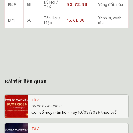
Kỷ Hợi /
1959
68
93, 72, 98
Vàng đất, nâu
Thổ
Tân Hợi /
Xanh lá, xanh
1971
56
15, 61, 88
Mộc
rêu
Bài viết liên quan
TỬ VI
06:00 09/08/2026
Con số may mắn hôm nay 10/08/2026 theo tuổi
TỬ VI