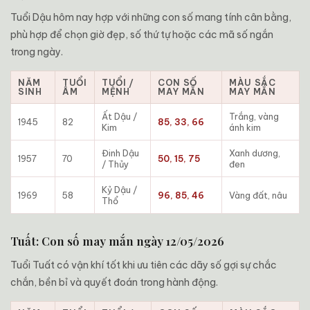
Tuổi Dậu hôm nay hợp với những con số mang tính cân bằng,
phù hợp để chọn giờ đẹp, số thứ tự hoặc các mã số ngắn
trong ngày.
NĂM
TUỔI
TUỔI /
CON SỐ
MÀU SẮC
SINH
ÂM
MỆNH
MAY MẮN
MAY MẮN
Ất Dậu /
Trắng, vàng
1945
82
85, 33, 66
Kim
ánh kim
Đinh Dậu
Xanh dương,
1957
70
50, 15, 75
/ Thủy
đen
Kỷ Dậu /
1969
58
96, 85, 46
Vàng đất, nâu
Thổ
Tuất: Con số may mắn ngày 12/05/2026
Tuổi Tuất có vận khí tốt khi ưu tiên các dãy số gợi sự chắc
chắn, bền bỉ và quyết đoán trong hành động.