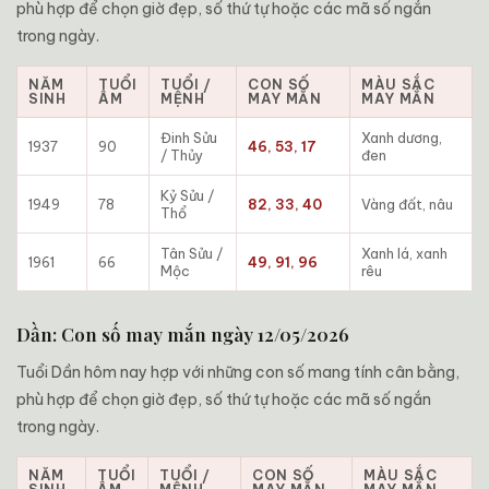
phù hợp để chọn giờ đẹp, số thứ tự hoặc các mã số ngắn
trong ngày.
NĂM
TUỔI
TUỔI /
CON SỐ
MÀU SẮC
SINH
ÂM
MỆNH
MAY MẮN
MAY MẮN
Đinh Sửu
Xanh dương,
1937
90
46, 53, 17
/ Thủy
đen
Kỷ Sửu /
1949
78
82, 33, 40
Vàng đất, nâu
Thổ
Tân Sửu /
Xanh lá, xanh
1961
66
49, 91, 96
Mộc
rêu
Dần: Con số may mắn ngày 12/05/2026
Tuổi Dần hôm nay hợp với những con số mang tính cân bằng,
phù hợp để chọn giờ đẹp, số thứ tự hoặc các mã số ngắn
trong ngày.
NĂM
TUỔI
TUỔI /
CON SỐ
MÀU SẮC