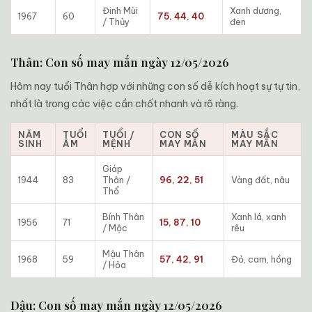
Đinh Mùi
Xanh dương,
1967
60
75, 44, 40
/ Thủy
đen
Thân: Con số may mắn ngày 12/05/2026
Hôm nay tuổi Thân hợp với những con số dễ kích hoạt sự tự tin,
nhất là trong các việc cần chốt nhanh và rõ ràng.
NĂM
TUỔI
TUỔI /
CON SỐ
MÀU SẮC
SINH
ÂM
MỆNH
MAY MẮN
MAY MẮN
Giáp
1944
83
Thân /
96, 22, 51
Vàng đất, nâu
Thổ
Bính Thân
Xanh lá, xanh
1956
71
15, 87, 10
/ Mộc
rêu
Mậu Thân
1968
59
57, 42, 91
Đỏ, cam, hồng
/ Hỏa
Dậu: Con số may mắn ngày 12/05/2026