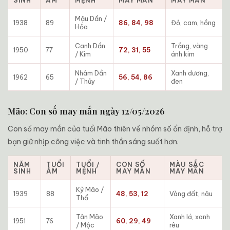
SINH
ÂM
MỆNH
MAY MẮN
MAY MẮN
Mậu Dần /
1938
89
86, 84, 98
Đỏ, cam, hồng
Hỏa
Canh Dần
Trắng, vàng
1950
77
72, 31, 55
/ Kim
ánh kim
Nhâm Dần
Xanh dương,
1962
65
56, 54, 86
/ Thủy
đen
Mão: Con số may mắn ngày 12/05/2026
Con số may mắn của tuổi Mão thiên về nhóm số ổn định, hỗ trợ
bạn giữ nhịp công việc và tinh thần sáng suốt hơn.
NĂM
TUỔI
TUỔI /
CON SỐ
MÀU SẮC
SINH
ÂM
MỆNH
MAY MẮN
MAY MẮN
Kỷ Mão /
1939
88
48, 53, 12
Vàng đất, nâu
Thổ
Tân Mão
Xanh lá, xanh
1951
76
60, 29, 49
/ Mộc
rêu