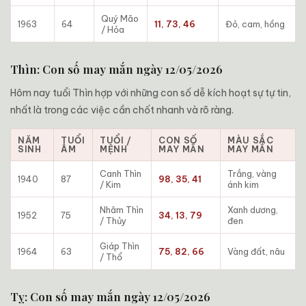
Quý Mão
1963
64
11, 73, 46
Đỏ, cam, hồng
/ Hỏa
Thìn: Con số may mắn ngày 12/05/2026
Hôm nay tuổi Thìn hợp với những con số dễ kích hoạt sự tự tin,
nhất là trong các việc cần chốt nhanh và rõ ràng.
NĂM
TUỔI
TUỔI /
CON SỐ
MÀU SẮC
SINH
ÂM
MỆNH
MAY MẮN
MAY MẮN
Canh Thìn
Trắng, vàng
1940
87
98, 35, 41
/ Kim
ánh kim
Nhâm Thìn
Xanh dương,
1952
75
34, 13, 79
/ Thủy
đen
Giáp Thìn
1964
63
75, 82, 66
Vàng đất, nâu
/ Thổ
Tỵ: Con số may mắn ngày 12/05/2026