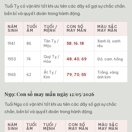
Tuổi Tỵ có vận khí tốt khi ưu tiên các dãy số gợi sự chắc chắn,
bền bỉ và quyết đoán trong hành động.
NĂM
TUỔI
TUỔI /
CON SỐ
MÀU SẮC
SINH
ÂM
MỆNH
MAY MẮN
MAY MẮN
Tân Tỵ /
Xanh lá, xanh
1941
86
58, 16, 18
Mộc
rêu
Quý Tỵ /
1953
74
48, 40, 69
Đỏ, cam, hồng
Hỏa
Ất Tỵ /
Trắng, vàng
1965
62
79, 70, 55
Kim
ánh kim
Ngọ: Con số may mắn ngày 12/05/2026
Tuổi Ngọ có vận khí tốt khi ưu tiên các dãy số gợi sự chắc
chắn, bền bỉ và quyết đoán trong hành động.
NĂM
TUỔI
TUỔI /
CON SỐ
MÀU SẮC
SINH
ÂM
MỆNH
MAY MẮN
MAY MẮN