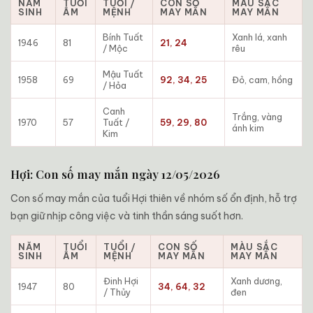
NĂM
TUỔI
TUỔI /
CON SỐ
MÀU SẮC
SINH
ÂM
MỆNH
MAY MẮN
MAY MẮN
Bính Tuất
Xanh lá, xanh
1946
81
21, 24
/ Mộc
rêu
Mậu Tuất
1958
69
92, 34, 25
Đỏ, cam, hồng
/ Hỏa
Canh
Trắng, vàng
1970
57
Tuất /
59, 29, 80
ánh kim
Kim
Hợi: Con số may mắn ngày 12/05/2026
Con số may mắn của tuổi Hợi thiên về nhóm số ổn định, hỗ trợ
bạn giữ nhịp công việc và tinh thần sáng suốt hơn.
NĂM
TUỔI
TUỔI /
CON SỐ
MÀU SẮC
SINH
ÂM
MỆNH
MAY MẮN
MAY MẮN
Đinh Hợi
Xanh dương,
1947
80
34, 64, 32
/ Thủy
đen