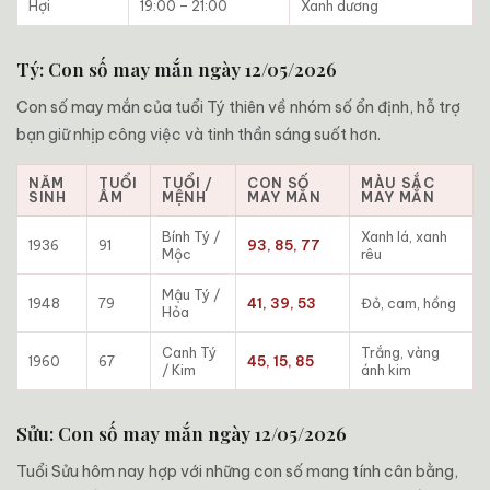
Hợi
19:00 – 21:00
Xanh dương
Tý: Con số may mắn ngày 12/05/2026
Con số may mắn của tuổi Tý thiên về nhóm số ổn định, hỗ trợ
bạn giữ nhịp công việc và tinh thần sáng suốt hơn.
NĂM
TUỔI
TUỔI /
CON SỐ
MÀU SẮC
SINH
ÂM
MỆNH
MAY MẮN
MAY MẮN
Bính Tý /
Xanh lá, xanh
1936
91
93, 85, 77
Mộc
rêu
Mậu Tý /
1948
79
41, 39, 53
Đỏ, cam, hồng
Hỏa
Canh Tý
Trắng, vàng
1960
67
45, 15, 85
/ Kim
ánh kim
Sửu: Con số may mắn ngày 12/05/2026
Tuổi Sửu hôm nay hợp với những con số mang tính cân bằng,