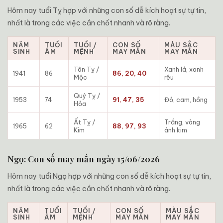
Hôm nay tuổi Tỵ hợp với những con số dễ kích hoạt sự tự tin,
nhất là trong các việc cần chốt nhanh và rõ ràng.
NĂM
TUỔI
TUỔI /
CON SỐ
MÀU SẮC
SINH
ÂM
MỆNH
MAY MẮN
MAY MẮN
Tân Tỵ /
Xanh lá, xanh
1941
86
86, 20, 40
Mộc
rêu
Quý Tỵ /
1953
74
91, 47, 35
Đỏ, cam, hồng
Hỏa
Ất Tỵ /
Trắng, vàng
1965
62
88, 97, 93
Kim
ánh kim
Ngọ: Con số may mắn ngày 15/06/2026
Hôm nay tuổi Ngọ hợp với những con số dễ kích hoạt sự tự tin,
nhất là trong các việc cần chốt nhanh và rõ ràng.
NĂM
TUỔI
TUỔI /
CON SỐ
MÀU SẮC
SINH
ÂM
MỆNH
MAY MẮN
MAY MẮN