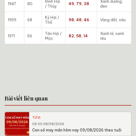
Đinh Hợi
Xanh dương,
1947
80
49, 79, 38
/ Thủy
đen
Kỷ Hợi /
1959
68
98, 48, 46
Vàng đất, nâu
Thổ
Tân Hợi /
Xanh lá, xanh
1971
56
82, 58, 14
Mộc
rêu
Bài viết liên quan
TỬ VI
06:00 08/08/2026
Con số may mắn hôm nay 09/08/2026 theo tuổi