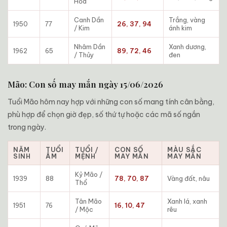
Hỏa
Canh Dần
Trắng, vàng
1950
77
26, 37, 94
/ Kim
ánh kim
Nhâm Dần
Xanh dương,
1962
65
89, 72, 46
/ Thủy
đen
Mão: Con số may mắn ngày 15/06/2026
Tuổi Mão hôm nay hợp với những con số mang tính cân bằng,
phù hợp để chọn giờ đẹp, số thứ tự hoặc các mã số ngắn
trong ngày.
NĂM
TUỔI
TUỔI /
CON SỐ
MÀU SẮC
SINH
ÂM
MỆNH
MAY MẮN
MAY MẮN
Kỷ Mão /
1939
88
78, 70, 87
Vàng đất, nâu
Thổ
Tân Mão
Xanh lá, xanh
1951
76
16, 10, 47
/ Mộc
rêu