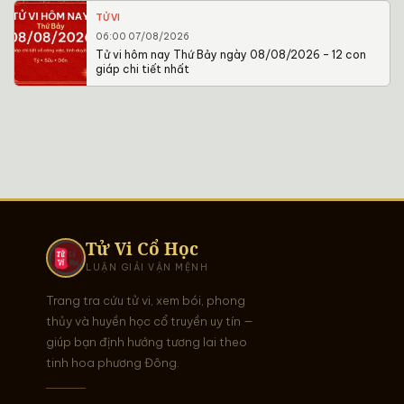
TỬ VI
06:00 07/08/2026
Tử vi hôm nay Thứ Bảy ngày 08/08/2026 – 12 con
giáp chi tiết nhất
Tử Vi Cổ Học
LUẬN GIẢI VẬN MỆNH
Trang tra cứu tử vi, xem bói, phong
thủy và huyền học cổ truyền uy tín —
giúp bạn định hướng tương lai theo
tinh hoa phương Đông.