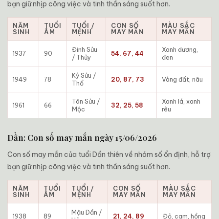
bạn giữ nhịp công việc và tinh thần sáng suốt hơn.
NĂM
TUỔI
TUỔI /
CON SỐ
MÀU SẮC
SINH
ÂM
MỆNH
MAY MẮN
MAY MẮN
Đinh Sửu
Xanh dương,
1937
90
54, 67, 44
/ Thủy
đen
Kỷ Sửu /
1949
78
20, 87, 73
Vàng đất, nâu
Thổ
Tân Sửu /
Xanh lá, xanh
1961
66
32, 25, 58
Mộc
rêu
Dần: Con số may mắn ngày 15/06/2026
Con số may mắn của tuổi Dần thiên về nhóm số ổn định, hỗ trợ
bạn giữ nhịp công việc và tinh thần sáng suốt hơn.
NĂM
TUỔI
TUỔI /
CON SỐ
MÀU SẮC
SINH
ÂM
MỆNH
MAY MẮN
MAY MẮN
Mậu Dần /
1938
89
21, 24, 89
Đỏ, cam, hồng