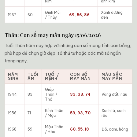
Kim
ánh kim
Đinh Mùi
Xanh dương,
1967
60
69, 56, 86
/ Thủy
đen
Thân: Con số may mắn ngày 15/06/2026
Tuổi Thân hôm nay hợp với những con số mang tính cân bằng,
phù hợp để chọn giờ đẹp, số thứ tự hoặc các mã số ngắn
trong ngày.
NĂM
TUỔI
TUỔI /
CON SỐ
MÀU SẮC
SINH
ÂM
MỆNH
MAY MẮN
MAY MẮN
Giáp
1944
83
Thân /
33, 38, 74
Vàng đất, nâu
Thổ
Bính Thân
Xanh lá, xanh
1956
71
59, 93, 70
/ Mộc
rêu
Mậu Thân
1968
59
60, 55, 18
Đỏ, cam, hồng
/ Hỏa