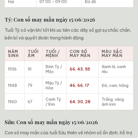
Hợi
07:00 – 09:00
Đỏ đô
Tý: Con số may mắn ngày 15/06/2026
Tuổi Tý có vận khí tốt khi ưu tiên các dãy số gợi sự chắc chắn,
bền bỉ và quyết đoán trong hành động.
NĂM
TUỔI
TUỔI /
CON SỐ
MÀU SẮC
SINH
ÂM
MỆNH
MAY MẮN
MAY MẮN
Bính Tý /
Xanh lá, xanh
1936
91
66, 43, 55
Mộc
rêu
Mậu Tý /
1948
79
46, 66, 17
Đỏ, cam, hồng
Hỏa
Canh Tý
Trắng, vàng
1960
67
64, 30, 28
/ Kim
ánh kim
Sửu: Con số may mắn ngày 15/06/2026
Con số may mắn của tuổi Sửu thiên về nhóm số ổn định, hỗ trợ