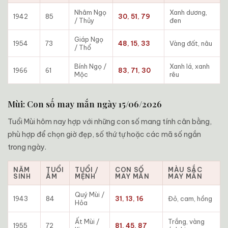
Nhâm Ngọ
Xanh dương,
1942
85
30, 51, 79
/ Thủy
đen
Giáp Ngọ
1954
73
48, 15, 33
Vàng đất, nâu
/ Thổ
Bính Ngọ /
Xanh lá, xanh
1966
61
83, 71, 30
Mộc
rêu
Mùi: Con số may mắn ngày 15/06/2026
Tuổi Mùi hôm nay hợp với những con số mang tính cân bằng,
phù hợp để chọn giờ đẹp, số thứ tự hoặc các mã số ngắn
trong ngày.
NĂM
TUỔI
TUỔI /
CON SỐ
MÀU SẮC
SINH
ÂM
MỆNH
MAY MẮN
MAY MẮN
Quý Mùi /
1943
84
31, 13, 16
Đỏ, cam, hồng
Hỏa
Ất Mùi /
Trắng, vàng
1955
72
81, 45, 87