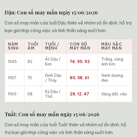
Dậu: Con số may mắn ngày 15/06/2026
Con số may mắn của tuổi Dậu thiên về nhóm số ổn định, hỗ trợ
bạn giữ nhịp công việc và tinh thần sáng suốt hơn.
NĂM
TUỔI
TUỔI /
CON SỐ
MÀU SẮC
SINH
ÂM
MỆNH
MAY MẮN
MAY MẮN
Ất Dậu /
Trắng, vàng
1945
82
74, 95, 92
Kim
ánh kim
Đinh Dậu
Xanh dương,
1957
70
80, 58, 61
/ Thủy
đen
Kỷ Dậu /
1969
58
28, 12, 47
Vàng đất, nâu
Thổ
Tuất: Con số may mắn ngày 15/06/2026
Con số may mắn của tuổi Tuất thiên về nhóm số ổn định, hỗ
trợ bạn giữ nhịp công việc và tinh thần sáng suốt hơn.