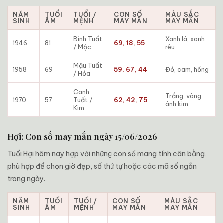
NĂM
TUỔI
TUỔI /
CON SỐ
MÀU SẮC
SINH
ÂM
MỆNH
MAY MẮN
MAY MẮN
Bính Tuất
Xanh lá, xanh
1946
81
69, 18, 55
/ Mộc
rêu
Mậu Tuất
1958
69
59, 67, 44
Đỏ, cam, hồng
/ Hỏa
Canh
Trắng, vàng
1970
57
Tuất /
62, 42, 75
ánh kim
Kim
Hợi: Con số may mắn ngày 15/06/2026
Tuổi Hợi hôm nay hợp với những con số mang tính cân bằng,
phù hợp để chọn giờ đẹp, số thứ tự hoặc các mã số ngắn
trong ngày.
NĂM
TUỔI
TUỔI /
CON SỐ
MÀU SẮC
SINH
ÂM
MỆNH
MAY MẮN
MAY MẮN