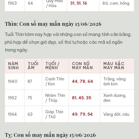
Quý Mão
1963
64
31, 51, 16
Đỏ, cam, hồng
/ Hỏa
Thìn: Con số may mắn ngày 15/06/2026
Tuổi Thìn hôm nay hợp với những con số mang tính cân bằng,
phù hợp để chọn giờ đẹp, số thứ tự hoặc các mã số ngắn
trong ngày.
NĂM
TUỔI
TUỔI /
CON SỐ
MÀU SẮC
SINH
ÂM
MỆNH
MAY MẮN
MAY MẮN
Canh Thìn
Trắng, vàng
1940
87
44, 78, 64
/ Kim
ánh kim
Nhâm Thìn
Xanh dương,
1952
75
81, 45, 35
/ Thủy
đen
Giáp Thìn
1964
63
49, 79, 54
Vàng đất, nâu
/ Thổ
Tỵ: Con số may mắn ngày 15/06/2026