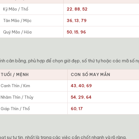
Kỷ Mão / Thổ
22, 88, 52
Tân Mão / Mộc
36, 13, 79
Quý Mão / Hỏa
50, 15, 96
nh cân bằng, phù hợp để chọn giờ đẹp, số thứ tự hoặc các mã số n
TUỔI / MỆNH
CON SỐ MAY MẮN
Canh Thìn / Kim
43, 40, 69
Nhâm Thìn / Thủy
54, 29, 64
Giáp Thìn / Thổ
60, 17
t sự tự tin, nhất là trong các việc cần chốt nhanh và rõ ràng.