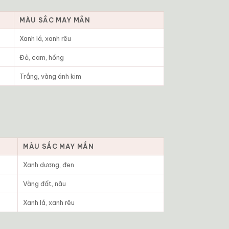
MÀU SẮC MAY MẮN
Xanh lá, xanh rêu
Đỏ, cam, hồng
Trắng, vàng ánh kim
MÀU SẮC MAY MẮN
Xanh dương, đen
Vàng đất, nâu
Xanh lá, xanh rêu