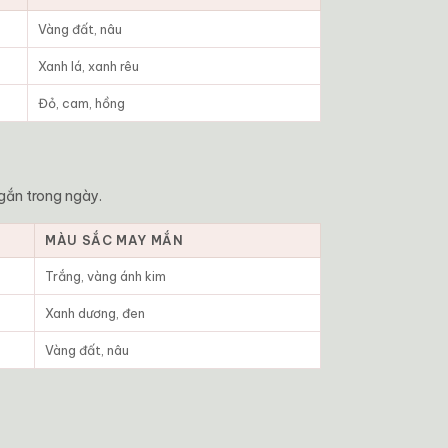
Vàng đất, nâu
Xanh lá, xanh rêu
Đỏ, cam, hồng
gắn trong ngày.
MÀU SẮC MAY MẮN
Trắng, vàng ánh kim
Xanh dương, đen
Vàng đất, nâu