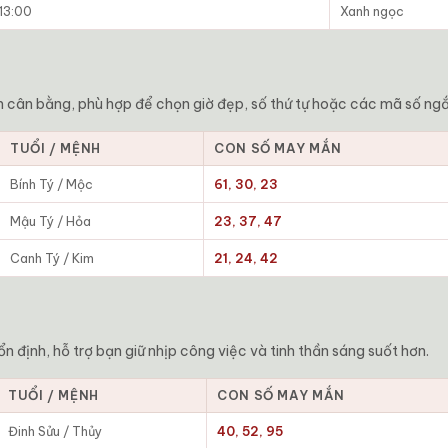
 13:00
Xanh ngọc
 cân bằng, phù hợp để chọn giờ đẹp, số thứ tự hoặc các mã số ngắ
TUỔI / MỆNH
CON SỐ MAY MẮN
Bính Tý / Mộc
61, 30, 23
Mậu Tý / Hỏa
23, 37, 47
Canh Tý / Kim
21, 24, 42
 định, hỗ trợ bạn giữ nhịp công việc và tinh thần sáng suốt hơn.
TUỔI / MỆNH
CON SỐ MAY MẮN
Đinh Sửu / Thủy
40, 52, 95