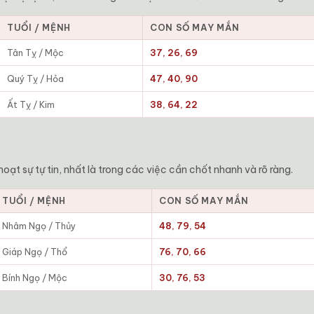
TUỔI / MỆNH
CON SỐ MAY MẮN
Tân Tỵ / Mộc
37, 26, 69
Quý Tỵ / Hỏa
47, 40, 90
Ất Tỵ / Kim
38, 64, 22
ạt sự tự tin, nhất là trong các việc cần chốt nhanh và rõ ràng.
TUỔI / MỆNH
CON SỐ MAY MẮN
Nhâm Ngọ / Thủy
48, 79, 54
Giáp Ngọ / Thổ
76, 70, 66
Bính Ngọ / Mộc
30, 76, 53