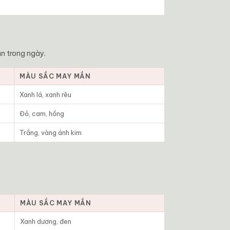
n trong ngày.
MÀU SẮC MAY MẮN
Xanh lá, xanh rêu
Đỏ, cam, hồng
Trắng, vàng ánh kim
MÀU SẮC MAY MẮN
Xanh dương, đen