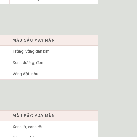
MÀU SẮC MAY MẮN
Trắng, vàng ánh kim
Xanh dương, đen
Vàng đất, nâu
MÀU SẮC MAY MẮN
Xanh lá, xanh rêu