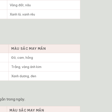
Vàng đất, nâu
Xanh lá, xanh rêu
MÀU SẮC MAY MẮN
Đỏ, cam, hồng
Trắng, vàng ánh kim
Xanh dương, đen
gắn trong ngày.
MÀU SẮC MAY MẮN