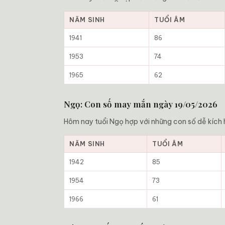
NĂM SINH
TUỔI ÂM
1941
86
1953
74
1965
62
Ngọ: Con số may mắn ngày 19/05/2026
Hôm nay tuổi Ngọ hợp với những con số dễ kích ho
NĂM SINH
TUỔI ÂM
1942
85
1954
73
1966
61