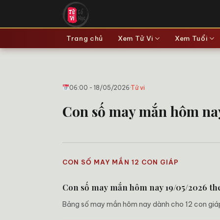
Bỏ
qua
nội
Trang chủ
Xem Tử Vi
Xem Tuổi
dung
06:00 - 18/05/2026
·
Tử vi
Con số may mắn hôm nay 
CON SỐ MAY MẮN 12 CON GIÁP
Con số may mắn hôm nay 19/05/2026 the
Bảng số may mắn hôm nay dành cho 12 con giáp, 