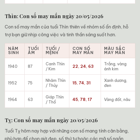
Thìn: Con số may mắn ngày 20/05/2026
Con số may mắn của tuổi Thìn thiên về nhóm số ổn định, hỗ
trợ bạn giữ nhịp công việc và tinh thần sáng suốt hơn.
NĂM
TUỔI
TUỔI /
CON SỐ
MÀU SẮC
SINH
ÂM
MỆNH
MAY MẮN
MAY MẮN
Canh Thìn
Trắng, vàng
1940
87
22, 24, 63
/ Kim
ánh kim
Nhâm Thìn
Xanh dương,
1952
75
15, 74, 31
/ Thủy
đen
Giáp Thìn
1964
63
45, 78, 17
Vàng đất, nâu
/ Thổ
Tỵ: Con số may mắn ngày 20/05/2026
Tuổi Tỵ hôm nay hợp với những con số mang tính cân bằng,
phù hợp để chọn giờ đẹp, số thứ tự hoặc các mã số ngắn