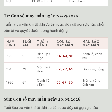
Hợi
13:00 – 15:00
Trắng kem
Tý: Con số may mắn ngày 20/05/2026
Tuổi Tý có vận khí tốt khi ưu tiên các dãy số gợi sự chắc chắn,
bền bỉ và quyết đoán trong hành động.
NĂM
TUỔI
TUỔI /
CON SỐ
MÀU SẮC
SINH
ÂM
MỆNH
MAY MẮN
MAY MẮN
Bính Tý /
Xanh lá, xanh
1936
91
64, 43, 96
Mộc
rêu
Mậu Tý /
1948
79
37, 77, 69
Đỏ, cam, hồng
Hỏa
Canh Tý
Trắng, vàng
1960
67
55, 67, 85
/ Kim
ánh kim
Sửu: Con số may mắn ngày 20/05/2026
Tuổi Sửu có vận khí tốt khi ưu tiên các dãy số gợi sự chắc