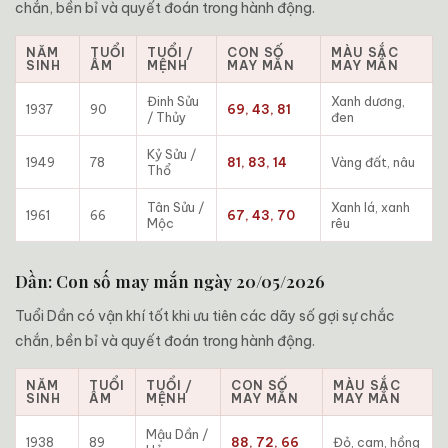
chắn, bền bỉ và quyết đoán trong hành động.
NĂM
TUỔI
TUỔI /
CON SỐ
MÀU SẮC
SINH
ÂM
MỆNH
MAY MẮN
MAY MẮN
Đinh Sửu
Xanh dương,
1937
90
69, 43, 81
/ Thủy
đen
Kỷ Sửu /
1949
78
81, 83, 14
Vàng đất, nâu
Thổ
Tân Sửu /
Xanh lá, xanh
1961
66
67, 43, 70
Mộc
rêu
Dần: Con số may mắn ngày 20/05/2026
Tuổi Dần có vận khí tốt khi ưu tiên các dãy số gợi sự chắc
chắn, bền bỉ và quyết đoán trong hành động.
NĂM
TUỔI
TUỔI /
CON SỐ
MÀU SẮC
SINH
ÂM
MỆNH
MAY MẮN
MAY MẮN
Mậu Dần /
1938
89
88, 72, 66
Đỏ, cam, hồng