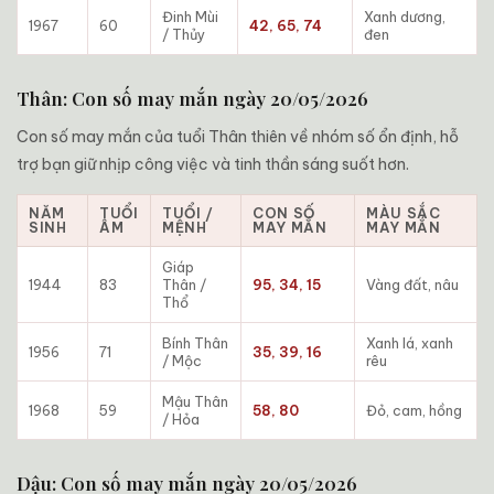
Đinh Mùi
Xanh dương,
1967
60
42, 65, 74
/ Thủy
đen
Thân: Con số may mắn ngày 20/05/2026
Con số may mắn của tuổi Thân thiên về nhóm số ổn định, hỗ
trợ bạn giữ nhịp công việc và tinh thần sáng suốt hơn.
NĂM
TUỔI
TUỔI /
CON SỐ
MÀU SẮC
SINH
ÂM
MỆNH
MAY MẮN
MAY MẮN
Giáp
1944
83
Thân /
95, 34, 15
Vàng đất, nâu
Thổ
Bính Thân
Xanh lá, xanh
1956
71
35, 39, 16
/ Mộc
rêu
Mậu Thân
1968
59
58, 80
Đỏ, cam, hồng
/ Hỏa
Dậu: Con số may mắn ngày 20/05/2026