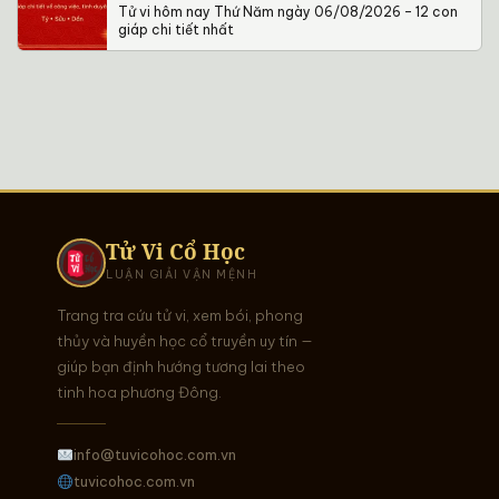
Tử vi hôm nay Thứ Năm ngày 06/08/2026 – 12 con
giáp chi tiết nhất
Tử Vi Cổ Học
LUẬN GIẢI VẬN MỆNH
Trang tra cứu tử vi, xem bói, phong
thủy và huyền học cổ truyền uy tín —
giúp bạn định hướng tương lai theo
tinh hoa phương Đông.
info@tuvicohoc.com.vn
tuvicohoc.com.vn