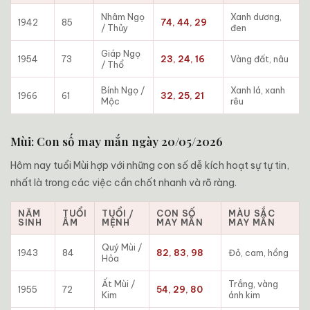
Nhâm Ngọ
Xanh dương,
1942
85
74, 44, 29
/ Thủy
đen
Giáp Ngọ
1954
73
23, 24, 16
Vàng đất, nâu
/ Thổ
Bính Ngọ /
Xanh lá, xanh
1966
61
32, 25, 21
Mộc
rêu
Mùi: Con số may mắn ngày 20/05/2026
Hôm nay tuổi Mùi hợp với những con số dễ kích hoạt sự tự tin,
nhất là trong các việc cần chốt nhanh và rõ ràng.
NĂM
TUỔI
TUỔI /
CON SỐ
MÀU SẮC
SINH
ÂM
MỆNH
MAY MẮN
MAY MẮN
Quý Mùi /
1943
84
82, 83, 98
Đỏ, cam, hồng
Hỏa
Ất Mùi /
Trắng, vàng
1955
72
54, 29, 80
Kim
ánh kim