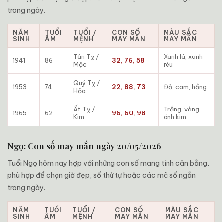
trong ngày.
NĂM
TUỔI
TUỔI /
CON SỐ
MÀU SẮC
SINH
ÂM
MỆNH
MAY MẮN
MAY MẮN
Tân Tỵ /
Xanh lá, xanh
1941
86
32, 76, 58
Mộc
rêu
Quý Tỵ /
1953
74
22, 88, 73
Đỏ, cam, hồng
Hỏa
Ất Tỵ /
Trắng, vàng
1965
62
96, 60, 98
Kim
ánh kim
Ngọ: Con số may mắn ngày 20/05/2026
Tuổi Ngọ hôm nay hợp với những con số mang tính cân bằng,
phù hợp để chọn giờ đẹp, số thứ tự hoặc các mã số ngắn
trong ngày.
NĂM
TUỔI
TUỔI /
CON SỐ
MÀU SẮC
SINH
ÂM
MỆNH
MAY MẮN
MAY MẮN