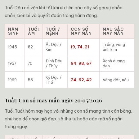
Tuổi Dậu có vận khí tốt khi ưu tiên các dãy số gợi sự chắc
chắn, bền bỉ và quyết đoán trong hành động.
NĂM
TUỔI
TUỔI /
CON SỐ
MÀU SẮC
SINH
ÂM
MỆNH
MAY MẮN
MAY MẮN
Ất Dậu /
Trắng, vàng
1945
82
19, 74, 21
Kim
ánh kim
Đinh Dậu
Xanh dương,
1957
70
94, 98, 67
/ Thủy
đen
Kỷ Dậu /
1969
58
24, 62, 42
Vàng đất, nâu
Thổ
Tuất: Con số may mắn ngày 20/05/2026
Tuổi Tuất hôm nay hợp với những con số mang tính cân bằng,
phù hợp để chọn giờ đẹp, số thứ tự hoặc các mã số ngắn
trong ngày.