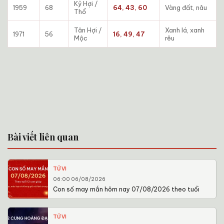
Kỷ Hợi /
1959
68
64, 43, 60
Vàng đất, nâu
Thổ
Tân Hợi /
Xanh lá, xanh
1971
56
16, 49, 47
Mộc
rêu
Bài viết liên quan
TỬ VI
06:00 06/08/2026
Con số may mắn hôm nay 07/08/2026 theo tuổi
TỬ VI