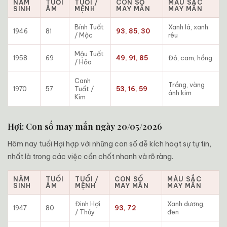
NĂM
TUỔI
TUỔI /
CON SỐ
MÀU SẮC
SINH
ÂM
MỆNH
MAY MẮN
MAY MẮN
Bính Tuất
Xanh lá, xanh
1946
81
93, 85, 30
/ Mộc
rêu
Mậu Tuất
1958
69
49, 91, 85
Đỏ, cam, hồng
/ Hỏa
Canh
Trắng, vàng
1970
57
Tuất /
53, 16, 59
ánh kim
Kim
Hợi: Con số may mắn ngày 20/05/2026
Hôm nay tuổi Hợi hợp với những con số dễ kích hoạt sự tự tin,
nhất là trong các việc cần chốt nhanh và rõ ràng.
NĂM
TUỔI
TUỔI /
CON SỐ
MÀU SẮC
SINH
ÂM
MỆNH
MAY MẮN
MAY MẮN
Đinh Hợi
Xanh dương,
1947
80
93, 72
/ Thủy
đen