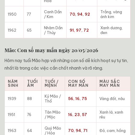
Hỏa
Canh Dần
Trắng, vàng
1950
77
70, 94, 92
/ Kim
ánh kim
Nhâm Dần
Xanh dương,
1962
65
91, 97, 72
/ Thủy
đen
Mão: Con số may mắn ngày 20/05/2026
Hôm nay tuổi Mão hợp với những con số dễ kích hoạt sự tự tin,
nhất là trong các việc cần chốt nhanh và rõ ràng.
NĂM
TUỔI
TUỔI /
CON SỐ
MÀU SẮC
SINH
ÂM
MỆNH
MAY MẮN
MAY MẮN
Kỷ Mão /
1939
88
56, 16, 75
Vàng đất, nâu
Thổ
Tân Mão
Xanh lá, xanh
1951
76
16, 23, 57
/ Mộc
rêu
Quý Mão
1963
64
70, 94, 71
Đỏ, cam, hồng
/ Hỏa