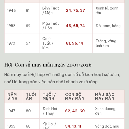
Bính Tuất
Xanh lá, xanh
1946
81
24, 75, 37
/ Mộc
rêu
Mậu Tuất
1958
69
43, 65, 74
Đỏ, cam, hồng
/ Hỏa
Canh
Trắng, vàng
1970
57
Tuất /
81, 96, 14
ánh kim
Kim
Hợi: Con số may mắn ngày 24/05/2026
Hôm nay tuổi Hợi hợp với những con số dễ kích hoạt sự tự tin,
nhất là trong các việc cần chốt nhanh và rõ ràng.
NĂM
TUỔI
TUỔI /
CON SỐ
MÀU SẮC
SINH
ÂM
MỆNH
MAY MẮN
MAY MẮN
Đinh Hợi
Xanh dương,
1947
80
62, 42, 60
/ Thủy
đen
Kỷ Hợi /
1959
68
34, 13, 11
Vàng đất, nâu
Thổ