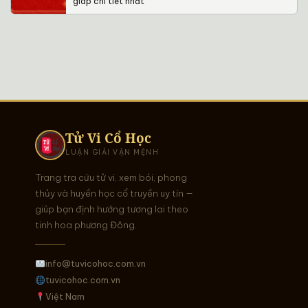
giáp chi tiết nhất
Tử Vi Cổ Học
LUẬN GIẢI VẬN MỆNH
Trang tra cứu tử vi, xem bói, phong
thủy và huyền học cổ truyền uy tín —
giúp bạn định hướng tương lai theo
tinh hoa phương Đông.
info@tuvicohoc.com.vn
tuvicohoc.com.vn
Việt Nam