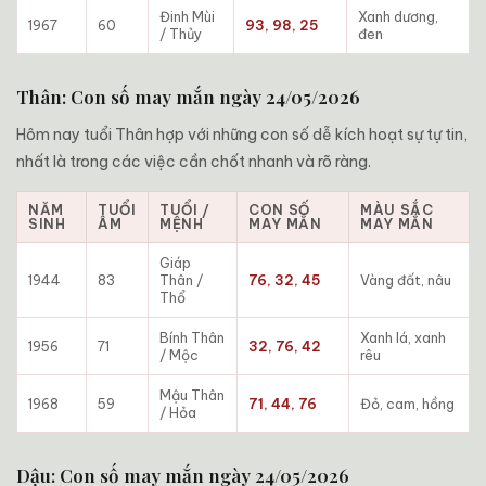
Đinh Mùi
Xanh dương,
1967
60
93, 98, 25
/ Thủy
đen
Thân: Con số may mắn ngày 24/05/2026
Hôm nay tuổi Thân hợp với những con số dễ kích hoạt sự tự tin,
nhất là trong các việc cần chốt nhanh và rõ ràng.
NĂM
TUỔI
TUỔI /
CON SỐ
MÀU SẮC
SINH
ÂM
MỆNH
MAY MẮN
MAY MẮN
Giáp
1944
83
Thân /
76, 32, 45
Vàng đất, nâu
Thổ
Bính Thân
Xanh lá, xanh
1956
71
32, 76, 42
/ Mộc
rêu
Mậu Thân
1968
59
71, 44, 76
Đỏ, cam, hồng
/ Hỏa
Dậu: Con số may mắn ngày 24/05/2026