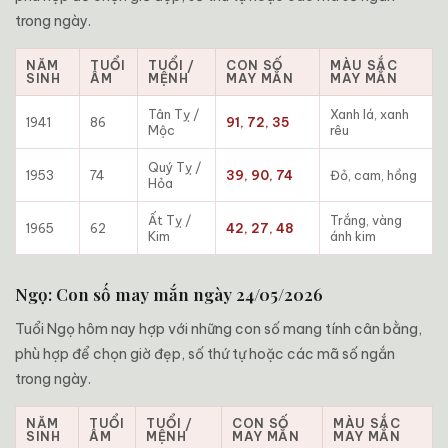
trong ngày.
NĂM
TUỔI
TUỔI /
CON SỐ
MÀU SẮC
SINH
ÂM
MỆNH
MAY MẮN
MAY MẮN
Tân Tỵ /
Xanh lá, xanh
1941
86
91, 72, 35
Mộc
rêu
Quý Tỵ /
1953
74
39, 90, 74
Đỏ, cam, hồng
Hỏa
Ất Tỵ /
Trắng, vàng
1965
62
42, 27, 48
Kim
ánh kim
Ngọ: Con số may mắn ngày 24/05/2026
Tuổi Ngọ hôm nay hợp với những con số mang tính cân bằng,
phù hợp để chọn giờ đẹp, số thứ tự hoặc các mã số ngắn
trong ngày.
NĂM
TUỔI
TUỔI /
CON SỐ
MÀU SẮC
SINH
ÂM
MỆNH
MAY MẮN
MAY MẮN