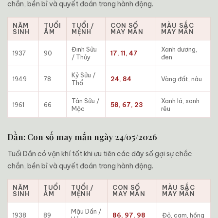
chắn, bền bỉ và quyết đoán trong hành động.
NĂM
TUỔI
TUỔI /
CON SỐ
MÀU SẮC
SINH
ÂM
MỆNH
MAY MẮN
MAY MẮN
Đinh Sửu
Xanh dương,
1937
90
17, 11, 47
/ Thủy
đen
Kỷ Sửu /
1949
78
24, 84
Vàng đất, nâu
Thổ
Tân Sửu /
Xanh lá, xanh
1961
66
58, 67, 23
Mộc
rêu
Dần: Con số may mắn ngày 24/05/2026
Tuổi Dần có vận khí tốt khi ưu tiên các dãy số gợi sự chắc
chắn, bền bỉ và quyết đoán trong hành động.
NĂM
TUỔI
TUỔI /
CON SỐ
MÀU SẮC
SINH
ÂM
MỆNH
MAY MẮN
MAY MẮN
Mậu Dần /
1938
89
86, 97, 98
Đỏ, cam, hồng