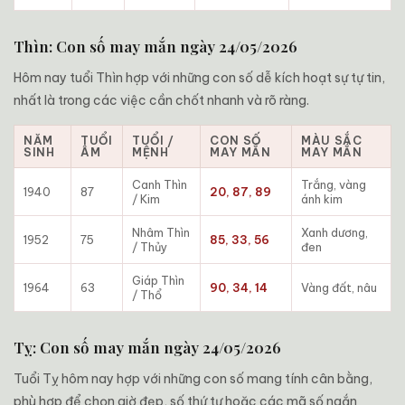
Thìn: Con số may mắn ngày 24/05/2026
Hôm nay tuổi Thìn hợp với những con số dễ kích hoạt sự tự tin,
nhất là trong các việc cần chốt nhanh và rõ ràng.
NĂM
TUỔI
TUỔI /
CON SỐ
MÀU SẮC
SINH
ÂM
MỆNH
MAY MẮN
MAY MẮN
Canh Thìn
Trắng, vàng
1940
87
20, 87, 89
/ Kim
ánh kim
Nhâm Thìn
Xanh dương,
1952
75
85, 33, 56
/ Thủy
đen
Giáp Thìn
1964
63
90, 34, 14
Vàng đất, nâu
/ Thổ
Tỵ: Con số may mắn ngày 24/05/2026
Tuổi Tỵ hôm nay hợp với những con số mang tính cân bằng,
phù hợp để chọn giờ đẹp, số thứ tự hoặc các mã số ngắn