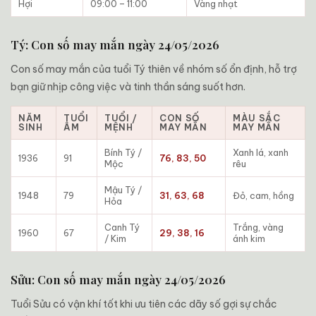
Hợi
09:00 – 11:00
Vàng nhạt
Tý: Con số may mắn ngày 24/05/2026
Con số may mắn của tuổi Tý thiên về nhóm số ổn định, hỗ trợ
bạn giữ nhịp công việc và tinh thần sáng suốt hơn.
NĂM
TUỔI
TUỔI /
CON SỐ
MÀU SẮC
SINH
ÂM
MỆNH
MAY MẮN
MAY MẮN
Bính Tý /
Xanh lá, xanh
1936
91
76, 83, 50
Mộc
rêu
Mậu Tý /
1948
79
31, 63, 68
Đỏ, cam, hồng
Hỏa
Canh Tý
Trắng, vàng
1960
67
29, 38, 16
/ Kim
ánh kim
Sửu: Con số may mắn ngày 24/05/2026
Tuổi Sửu có vận khí tốt khi ưu tiên các dãy số gợi sự chắc