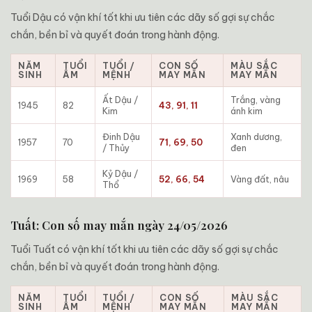
Tuổi Dậu có vận khí tốt khi ưu tiên các dãy số gợi sự chắc
chắn, bền bỉ và quyết đoán trong hành động.
NĂM
TUỔI
TUỔI /
CON SỐ
MÀU SẮC
SINH
ÂM
MỆNH
MAY MẮN
MAY MẮN
Ất Dậu /
Trắng, vàng
1945
82
43, 91, 11
Kim
ánh kim
Đinh Dậu
Xanh dương,
1957
70
71, 69, 50
/ Thủy
đen
Kỷ Dậu /
1969
58
52, 66, 54
Vàng đất, nâu
Thổ
Tuất: Con số may mắn ngày 24/05/2026
Tuổi Tuất có vận khí tốt khi ưu tiên các dãy số gợi sự chắc
chắn, bền bỉ và quyết đoán trong hành động.
NĂM
TUỔI
TUỔI /
CON SỐ
MÀU SẮC
SINH
ÂM
MỆNH
MAY MẮN
MAY MẮN