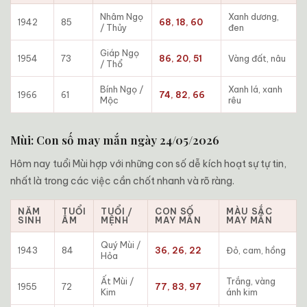
Nhâm Ngọ
Xanh dương,
1942
85
68, 18, 60
/ Thủy
đen
Giáp Ngọ
1954
73
86, 20, 51
Vàng đất, nâu
/ Thổ
Bính Ngọ /
Xanh lá, xanh
1966
61
74, 82, 66
Mộc
rêu
Mùi: Con số may mắn ngày 24/05/2026
Hôm nay tuổi Mùi hợp với những con số dễ kích hoạt sự tự tin,
nhất là trong các việc cần chốt nhanh và rõ ràng.
NĂM
TUỔI
TUỔI /
CON SỐ
MÀU SẮC
SINH
ÂM
MỆNH
MAY MẮN
MAY MẮN
Quý Mùi /
1943
84
36, 26, 22
Đỏ, cam, hồng
Hỏa
Ất Mùi /
Trắng, vàng
1955
72
77, 83, 97
Kim
ánh kim