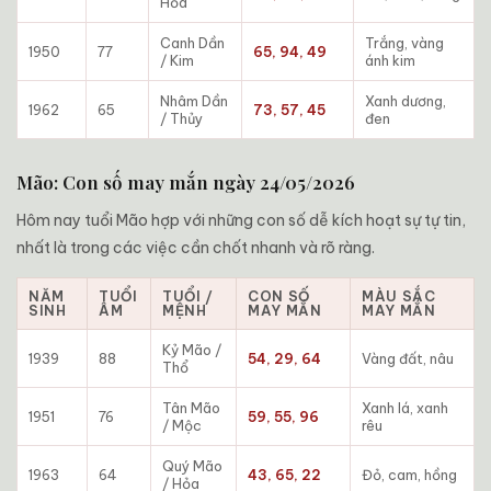
Hỏa
Canh Dần
Trắng, vàng
1950
77
65, 94, 49
/ Kim
ánh kim
Nhâm Dần
Xanh dương,
1962
65
73, 57, 45
/ Thủy
đen
Mão: Con số may mắn ngày 24/05/2026
Hôm nay tuổi Mão hợp với những con số dễ kích hoạt sự tự tin,
nhất là trong các việc cần chốt nhanh và rõ ràng.
NĂM
TUỔI
TUỔI /
CON SỐ
MÀU SẮC
SINH
ÂM
MỆNH
MAY MẮN
MAY MẮN
Kỷ Mão /
1939
88
54, 29, 64
Vàng đất, nâu
Thổ
Tân Mão
Xanh lá, xanh
1951
76
59, 55, 96
/ Mộc
rêu
Quý Mão
1963
64
43, 65, 22
Đỏ, cam, hồng
/ Hỏa