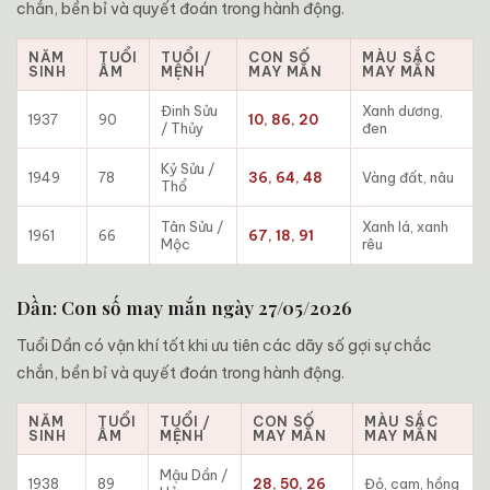
chắn, bền bỉ và quyết đoán trong hành động.
NĂM
TUỔI
TUỔI /
CON SỐ
MÀU SẮC
SINH
ÂM
MỆNH
MAY MẮN
MAY MẮN
Đinh Sửu
Xanh dương,
1937
90
10, 86, 20
/ Thủy
đen
Kỷ Sửu /
1949
78
36, 64, 48
Vàng đất, nâu
Thổ
Tân Sửu /
Xanh lá, xanh
1961
66
67, 18, 91
Mộc
rêu
Dần: Con số may mắn ngày 27/05/2026
Tuổi Dần có vận khí tốt khi ưu tiên các dãy số gợi sự chắc
chắn, bền bỉ và quyết đoán trong hành động.
NĂM
TUỔI
TUỔI /
CON SỐ
MÀU SẮC
SINH
ÂM
MỆNH
MAY MẮN
MAY MẮN
Mậu Dần /
1938
89
28, 50, 26
Đỏ, cam, hồng