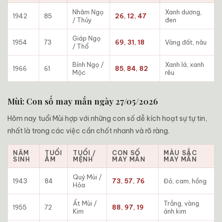
Nhâm Ngọ
Xanh dương,
1942
85
26, 12, 47
/ Thủy
đen
Giáp Ngọ
1954
73
69, 31, 18
Vàng đất, nâu
/ Thổ
Bính Ngọ /
Xanh lá, xanh
1966
61
85, 84, 82
Mộc
rêu
Mùi: Con số may mắn ngày 27/05/2026
Hôm nay tuổi Mùi hợp với những con số dễ kích hoạt sự tự tin,
nhất là trong các việc cần chốt nhanh và rõ ràng.
NĂM
TUỔI
TUỔI /
CON SỐ
MÀU SẮC
SINH
ÂM
MỆNH
MAY MẮN
MAY MẮN
Quý Mùi /
1943
84
73, 57, 76
Đỏ, cam, hồng
Hỏa
Ất Mùi /
Trắng, vàng
1955
72
88, 97, 19
Kim
ánh kim