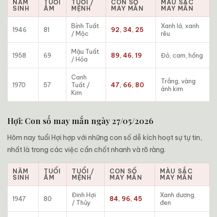
NĂM
TUỔI
TUỔI /
CON SỐ
MÀU SẮC
SINH
ÂM
MỆNH
MAY MẮN
MAY MẮN
Bính Tuất
Xanh lá, xanh
1946
81
92, 34, 25
/ Mộc
rêu
Mậu Tuất
1958
69
89, 46, 19
Đỏ, cam, hồng
/ Hỏa
Canh
Trắng, vàng
1970
57
Tuất /
47, 66, 80
ánh kim
Kim
Hợi: Con số may mắn ngày 27/05/2026
Hôm nay tuổi Hợi hợp với những con số dễ kích hoạt sự tự tin,
nhất là trong các việc cần chốt nhanh và rõ ràng.
NĂM
TUỔI
TUỔI /
CON SỐ
MÀU SẮC
SINH
ÂM
MỆNH
MAY MẮN
MAY MẮN
Đinh Hợi
Xanh dương,
1947
80
84, 96, 45
/ Thủy
đen