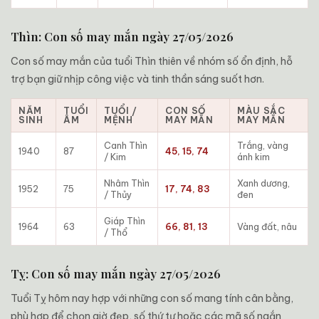
Thìn: Con số may mắn ngày 27/05/2026
Con số may mắn của tuổi Thìn thiên về nhóm số ổn định, hỗ
trợ bạn giữ nhịp công việc và tinh thần sáng suốt hơn.
NĂM
TUỔI
TUỔI /
CON SỐ
MÀU SẮC
SINH
ÂM
MỆNH
MAY MẮN
MAY MẮN
Canh Thìn
Trắng, vàng
1940
87
45, 15, 74
/ Kim
ánh kim
Nhâm Thìn
Xanh dương,
1952
75
17, 74, 83
/ Thủy
đen
Giáp Thìn
1964
63
66, 81, 13
Vàng đất, nâu
/ Thổ
Tỵ: Con số may mắn ngày 27/05/2026
Tuổi Tỵ hôm nay hợp với những con số mang tính cân bằng,
phù hợp để chọn giờ đẹp, số thứ tự hoặc các mã số ngắn