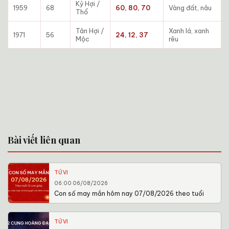
Kỷ Hợi /
1959
68
60, 80, 70
Vàng đất, nâu
Thổ
Tân Hợi /
Xanh lá, xanh
1971
56
24, 12, 37
Mộc
rêu
Bài viết liên quan
TỬ VI
06:00 06/08/2026
Con số may mắn hôm nay 07/08/2026 theo tuổi
TỬ VI