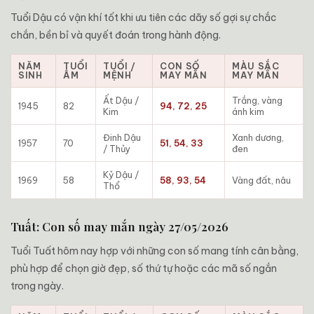
Tuổi Dậu có vận khí tốt khi ưu tiên các dãy số gợi sự chắc
chắn, bền bỉ và quyết đoán trong hành động.
NĂM
TUỔI
TUỔI /
CON SỐ
MÀU SẮC
SINH
ÂM
MỆNH
MAY MẮN
MAY MẮN
Ất Dậu /
Trắng, vàng
1945
82
94, 72, 25
Kim
ánh kim
Đinh Dậu
Xanh dương,
1957
70
51, 54, 33
/ Thủy
đen
Kỷ Dậu /
1969
58
58, 93, 54
Vàng đất, nâu
Thổ
Tuất: Con số may mắn ngày 27/05/2026
Tuổi Tuất hôm nay hợp với những con số mang tính cân bằng,
phù hợp để chọn giờ đẹp, số thứ tự hoặc các mã số ngắn
trong ngày.