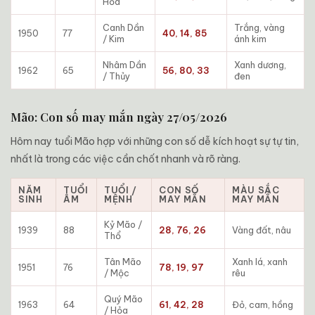
Hỏa
Canh Dần
Trắng, vàng
1950
77
40, 14, 85
/ Kim
ánh kim
Nhâm Dần
Xanh dương,
1962
65
56, 80, 33
/ Thủy
đen
Mão: Con số may mắn ngày 27/05/2026
Hôm nay tuổi Mão hợp với những con số dễ kích hoạt sự tự tin,
nhất là trong các việc cần chốt nhanh và rõ ràng.
NĂM
TUỔI
TUỔI /
CON SỐ
MÀU SẮC
SINH
ÂM
MỆNH
MAY MẮN
MAY MẮN
Kỷ Mão /
1939
88
28, 76, 26
Vàng đất, nâu
Thổ
Tân Mão
Xanh lá, xanh
1951
76
78, 19, 97
/ Mộc
rêu
Quý Mão
1963
64
61, 42, 28
Đỏ, cam, hồng
/ Hỏa