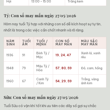
Hợi
13:00 – 15:00
Trắng kem
Tý: Con số may mắn ngày 27/05/2026
Hôm nay tuổi Tý hợp với những con số dễ kích hoạt sự tự tin,
nhất là trong các việc cần chốt nhanh và rõ ràng.
NĂM
TUỔI
TUỔI /
CON SỐ
MÀU SẮC
SINH
ÂM
MỆNH
MAY MẮN
MAY MẮN
Bính Tý /
Xanh lá, xanh
1936
91
19, 24, 47
Mộc
rêu
Mậu Tý /
1948
79
57, 80, 59
Đỏ, cam, hồng
Hỏa
Canh Tý
Trắng, vàng
1960
67
54, 29, 59
/ Kim
ánh kim
Sửu: Con số may mắn ngày 27/05/2026
Tuổi Sửu có vận khí tốt khi ưu tiên các dãy số gợi sự chắc