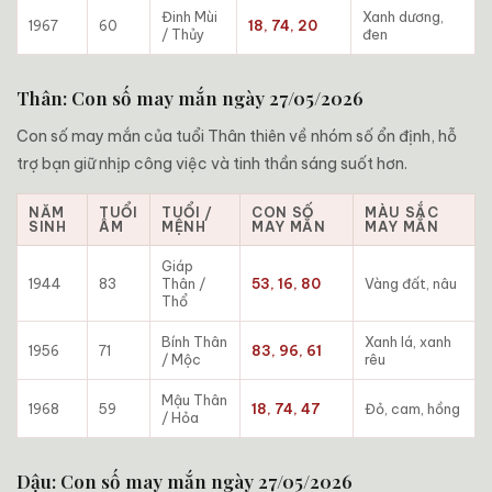
Đinh Mùi
Xanh dương,
1967
60
18, 74, 20
/ Thủy
đen
Thân: Con số may mắn ngày 27/05/2026
Con số may mắn của tuổi Thân thiên về nhóm số ổn định, hỗ
trợ bạn giữ nhịp công việc và tinh thần sáng suốt hơn.
NĂM
TUỔI
TUỔI /
CON SỐ
MÀU SẮC
SINH
ÂM
MỆNH
MAY MẮN
MAY MẮN
Giáp
1944
83
Thân /
53, 16, 80
Vàng đất, nâu
Thổ
Bính Thân
Xanh lá, xanh
1956
71
83, 96, 61
/ Mộc
rêu
Mậu Thân
1968
59
18, 74, 47
Đỏ, cam, hồng
/ Hỏa
Dậu: Con số may mắn ngày 27/05/2026