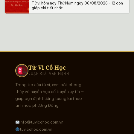
Tử vi hôm nay Thứ Năm ngày 06/08/2026 – 12 con
giáp chi tiết nhất
Tử Vi Cổ Học
LUẬN GIẢI VẬN MỆNH
Trang tra cứu tử vi, xem bói, phong
thủy và huyền học cổ truyền uy tín —
giúp bạn định hướng tương lai theo
tinh hoa phương Đông.
info@tuvicohoc.com.vn
tuvicohoc.com.vn