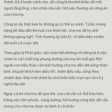
thành. Dù ở hoàn cảnh nào, đó cũng là khoảnh khắc để mỗi
người lắng lòng, cảm nhận sâu sắc tình yêu thương và công ơn
của cha mẹ.
Công ơn ấy thật bao la, không gì có thể so sánh. Từ lúc mang
nặng đẻ đau đến khi nuôi con khôn lớn, cha mẹ đã hy sinh
không ngừng nghỉ. Tình thương ấy bền bỉ, vô điều kiện và kéo
dài suốt cả cuộc đời.
Theo giáo lý Phật giáo, việc báo hiếu không chỉ dừng lại ở việc
chăm lo vật chất hay phụng dưỡng cha mẹ khi tuổi già. Một
người con hiếu thảo cần biết hướng cha mẹ đến đời sống thiện
lành, khuyến khích làm điều tốt, tránh điều xấu, sống theo
chánh đạo. Đây mới chính là cách báo hiếu trọn vẹn và có ý
nghĩa lâu dài.
Ngay cả khi cha mẹ đã qua đời, con cái vẫn có thể báo hiếu
bằng việc làm phước, cúng dường, hồi hướng công đức để cầu
mong cho cha mẹ được an lành ở cõi khác.