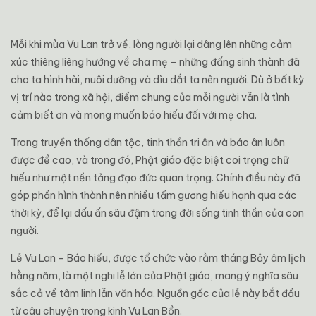
Mỗi khi mùa Vu Lan trở về, lòng người lại dâng lên những cảm
xúc thiêng liêng hướng về cha mẹ – những đấng sinh thành đã
cho ta hình hài, nuôi dưỡng và dìu dắt ta nên người. Dù ở bất kỳ
vị trí nào trong xã hội, điểm chung của mỗi người vẫn là tình
cảm biết ơn và mong muốn báo hiếu đối với mẹ cha.
Trong truyền thống dân tộc, tinh thần tri ân và báo ân luôn
được đề cao, và trong đó, Phật giáo đặc biệt coi trọng chữ
hiếu như một nền tảng đạo đức quan trọng. Chính điều này đã
góp phần hình thành nên nhiều tấm gương hiếu hạnh qua các
thời kỳ, để lại dấu ấn sâu đậm trong đời sống tinh thần của con
người.
Lễ Vu Lan – Báo hiếu, được tổ chức vào rằm tháng Bảy âm lịch
hằng năm, là một nghi lễ lớn của Phật giáo, mang ý nghĩa sâu
sắc cả về tâm linh lẫn văn hóa. Nguồn gốc của lễ này bắt đầu
từ câu chuyện trong kinh Vu Lan Bồn.