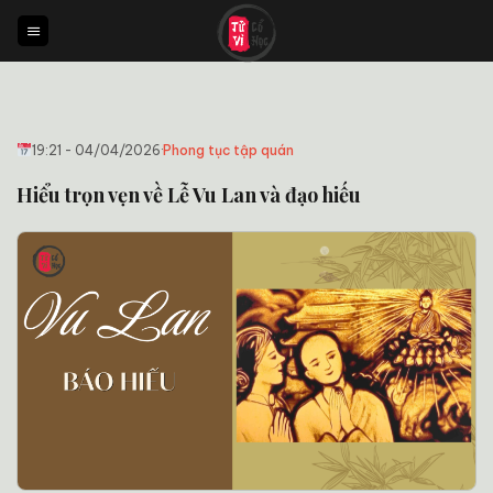
Bỏ
qua
nội
dung
19:21 - 04/04/2026
·
Phong tục tập quán
Hiểu trọn vẹn về Lễ Vu Lan và đạo hiếu