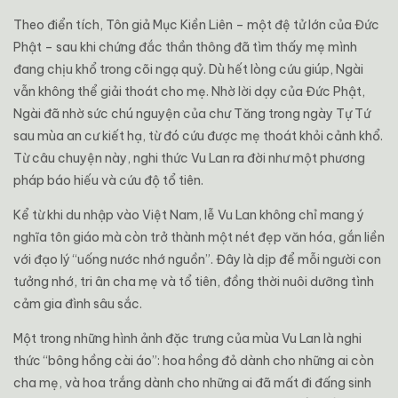
Theo điển tích, Tôn giả Mục Kiền Liên – một đệ tử lớn của Đức
Phật – sau khi chứng đắc thần thông đã tìm thấy mẹ mình
đang chịu khổ trong cõi ngạ quỷ. Dù hết lòng cứu giúp, Ngài
vẫn không thể giải thoát cho mẹ. Nhờ lời dạy của Đức Phật,
Ngài đã nhờ sức chú nguyện của chư Tăng trong ngày Tự Tứ
sau mùa an cư kiết hạ, từ đó cứu được mẹ thoát khỏi cảnh khổ.
Từ câu chuyện này, nghi thức Vu Lan ra đời như một phương
pháp báo hiếu và cứu độ tổ tiên.
Kể từ khi du nhập vào Việt Nam, lễ Vu Lan không chỉ mang ý
nghĩa tôn giáo mà còn trở thành một nét đẹp văn hóa, gắn liền
với đạo lý “uống nước nhớ nguồn”. Đây là dịp để mỗi người con
tưởng nhớ, tri ân cha mẹ và tổ tiên, đồng thời nuôi dưỡng tình
cảm gia đình sâu sắc.
Một trong những hình ảnh đặc trưng của mùa Vu Lan là nghi
thức “bông hồng cài áo”: hoa hồng đỏ dành cho những ai còn
cha mẹ, và hoa trắng dành cho những ai đã mất đi đấng sinh