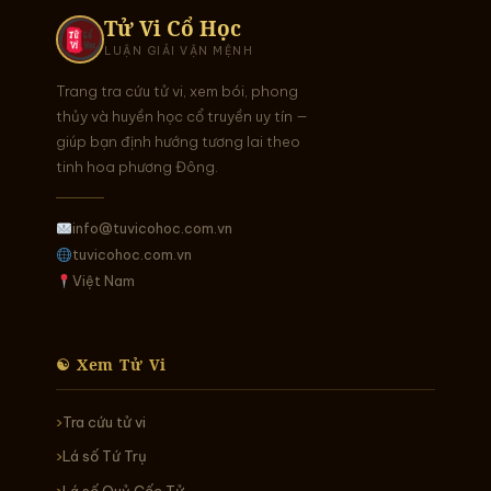
Tử Vi Cổ Học
LUẬN GIẢI VẬN MỆNH
Trang tra cứu tử vi, xem bói, phong
thủy và huyền học cổ truyền uy tín —
giúp bạn định hướng tương lai theo
tinh hoa phương Đông.
info@tuvicohoc.com.vn
tuvicohoc.com.vn
Việt Nam
☯ Xem Tử Vi
Tra cứu tử vi
Lá số Tứ Trụ
Lá số Quỷ Cốc Tử