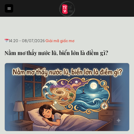
Bỏ
qua
nội
dung
14:20 - 08/07/2026
·
Giải mã giấc mơ
Nằm mơ thấy nước lũ, biển lớn là điềm gì?