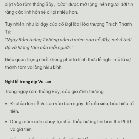
biệt vào rằm tháng Bảy, “cửa” được mở rộng, nên người đời tin
rằng các linh hồn sẽ đi lại nhiều hơn.
Tuy nhiên, như lời dạy của cố Đại lão Hòa thượng Thích Thanh
Tứ:
“Ngày Rằm tháng 7 không nằm ở mâm cao cỗ đầy, mà ở thái
độ và lương tâm của mỗi người.”
Điều quan trọng nhất không phải là hình thức lễ nghi, mà là sự
thành tâm và lòng hiếu kính.
Nghi lễ trong dịp Vu Lan
Trong ngày rằm tháng Bảy, các gia đình thường:
Đi chùa làm lễ Vu Lan vào ban ngày để cầu siêu, báo hiếu tổ
tiên.
Dâng mâm cơm chay tại nhà, thắp hương lên bàn thờ Phật
và gia tiên.