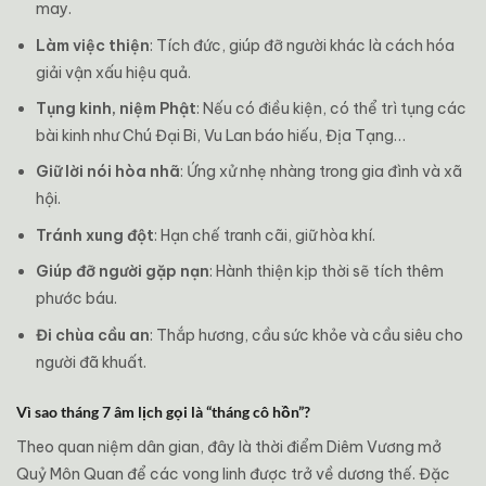
may.
Làm việc thiện
: Tích đức, giúp đỡ người khác là cách hóa
giải vận xấu hiệu quả.
Tụng kinh, niệm Phật
: Nếu có điều kiện, có thể trì tụng các
bài kinh như Chú Đại Bi, Vu Lan báo hiếu, Địa Tạng…
Giữ lời nói hòa nhã
: Ứng xử nhẹ nhàng trong gia đình và xã
hội.
Tránh xung đột
: Hạn chế tranh cãi, giữ hòa khí.
Giúp đỡ người gặp nạn
: Hành thiện kịp thời sẽ tích thêm
phước báu.
Đi chùa cầu an
: Thắp hương, cầu sức khỏe và cầu siêu cho
người đã khuất.
Vì sao tháng 7 âm lịch gọi là “tháng cô hồn”?
Theo quan niệm dân gian, đây là thời điểm Diêm Vương mở
Quỷ Môn Quan để các vong linh được trở về dương thế. Đặc