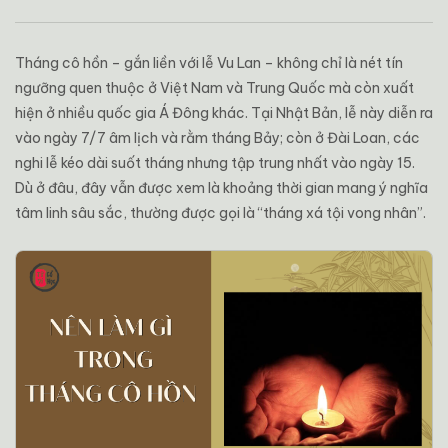
Tháng cô hồn – gắn liền với lễ Vu Lan – không chỉ là nét tín
ngưỡng quen thuộc ở Việt Nam và Trung Quốc mà còn xuất
hiện ở nhiều quốc gia Á Đông khác. Tại Nhật Bản, lễ này diễn ra
vào ngày 7/7 âm lịch và rằm tháng Bảy; còn ở Đài Loan, các
nghi lễ kéo dài suốt tháng nhưng tập trung nhất vào ngày 15.
Dù ở đâu, đây vẫn được xem là khoảng thời gian mang ý nghĩa
tâm linh sâu sắc, thường được gọi là “tháng xá tội vong nhân”.