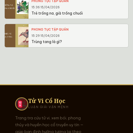
PHONG TỤC TẬP QUÁN
15:36 15/04/2026
Trẻ trồng na, già trồng chuối
PHONG TỤC TẬP QUÁN
15:29 15/04/2026
Trùng tang là gì?
Tử Vi Cổ Học
LUẬN GIẢI VẬN MỆNH
Trang tra cứu tử vi, xem bói, phong
thủy và huyền học cổ truyền uy tín —
giúp bạn định hướng tương lai theo