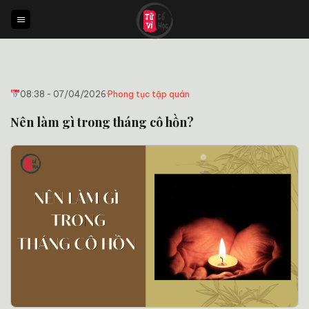
Bỏ
qua
nội
dung
08:38 - 07/04/2026
·
Phong tục tập quán
Nên làm gì trong tháng cô hồn?