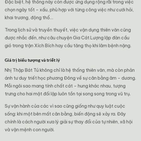
Đặc biệt, hệ thống này còn được ứng dụng rộng rãi trong việc
chọn ngày tốt – xấu, phù hợp với từng công việc như cưới hỏi,
khai trương, động thổ…
Trong lịch sử và truyền thuyết, việc vận dụng thiên văn cũng
được nhắc đến, như câu chuyện
Gia Cát Lượng
lập đàn cầu
gió trong trận Xích Bích hay cầu tăng thọ khi lâm bệnh nặng.
Giá trị biểu tượng và triết lý
Nhị Thập Bát Tú không chỉ là hệ thống thiên văn, mà còn phản
ánh tư duy triết học phương Đông về sự cân bằng âm – dương.
Mỗi ngôi sao mang tính chất cát – hung khác nhau, tượng
trưng cho hai mặt đối lập luôn tồn tại song song trong vũ trụ.
Sự vận hành của các vì sao cũng giống như quy luật cuộc
sống: khi một bên mất cân bằng, biến động sẽ xảy ra. Đây
chính là cách người xưa lý giải sự thay đổi của tự nhiên, xã hội
và vận mệnh con người.