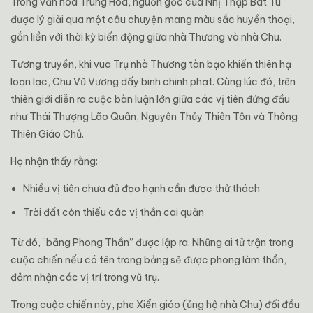
Trong văn hóa Trung Hoa, nguồn gốc của Nhị Thập Bát Tú
được lý giải qua một câu chuyện mang màu sắc huyền thoại,
gắn liền với thời kỳ biến động giữa nhà Thương và nhà Chu.
Tương truyền, khi vua Trụ nhà Thương tàn bạo khiến thiên hạ
loạn lạc, Chu Vũ Vương dấy binh chinh phạt. Cùng lúc đó, trên
thiên giới diễn ra cuộc bàn luận lớn giữa các vị tiên đứng đầu
như
Thái Thượng Lão Quân
,
Nguyên Thủy Thiên Tôn
và
Thông
Thiên Giáo Chủ
.
Họ nhận thấy rằng:
Nhiều vị tiên chưa đủ đạo hạnh cần được thử thách
Trời đất còn thiếu các vị thần cai quản
Từ đó, “bảng Phong Thần” được lập ra. Những ai tử trận trong
cuộc chiến nếu có tên trong bảng sẽ được phong làm thần,
đảm nhận các vị trí trong vũ trụ.
Trong cuộc chiến này, phe Xiển giáo (ủng hộ nhà Chu) đối đầu