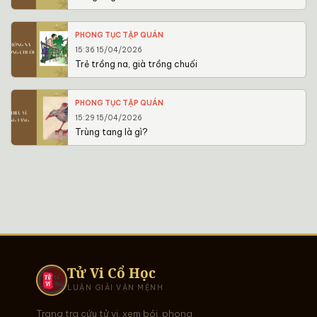
PHONG TỤC TẬP QUÁN
15:36 15/04/2026
Trẻ trồng na, già trồng chuối
PHONG TỤC TẬP QUÁN
15:29 15/04/2026
Trùng tang là gì?
Tử Vi Cổ Học
LUẬN GIẢI VẬN MỆNH
Trang tra cứu tử vi, xem bói, phong