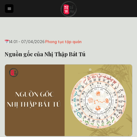
Bỏ
qua
nội
dung
14:01 - 07/04/2026
·
Phong tục tập quán
Nguồn gốc của Nhị Thập Bát Tú