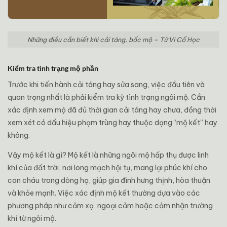
Những điều cần biết khi cải táng, bốc mộ – Tử Vi Cổ Học
Kiểm tra tình trạng mộ phần
Trước khi tiến hành cải táng hay sửa sang, việc đầu tiên và
quan trọng nhất là phải kiểm tra kỹ tình trạng ngôi mộ. Cần
xác định xem mộ đã đủ thời gian cải táng hay chưa, đồng thời
xem xét có dấu hiệu phạm trùng hay thuộc dạng “mộ kết” hay
không.
Vậy mộ kết là gì? Mộ kết là những ngôi mộ hấp thụ được linh
khí của đất trời, nơi long mạch hội tụ, mang lại phúc khí cho
con cháu trong dòng họ, giúp gia đình hưng thịnh, hòa thuận
và khỏe mạnh. Việc xác định mộ kết thường dựa vào các
phương pháp như cảm xạ, ngoại cảm hoặc cảm nhận trường
khí từ ngôi mộ.