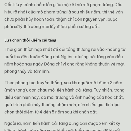
Cần lưu ý tránh nhầm lẫn giữa mộ kết và mộ phạm trùng. Dấu
hiệu rõ nhất của mộ phạm trùng là sau nhiều năm, thi thể vẫn
chưa phân hủy hoàn toàn, thậm chí còn nguyên vẹn, buộc
phải xử lý thủ công mới lấy được phần xương cốt.
Lựa chọn thời điểm cải táng
Thời gian thích hợp nhất để cải táng thường rơi vào khoảng từ
cuối thu đến trước
Đông chí
. Người ta kiêng cải táng vào đầu
năm hoặc sau ngày Đông chí vì cho rằng không thuận về mặt
phong thủy và tâm linh.
Theo phong tục truyền thống, sau khi người mất được 3 năm
(mãn tang), con cháu mới tiến hành cải táng. Tuy nhiên, trong
điều kiện hiện nay, do môi trường và ảnh hưởng của hóa chất,
quá trình phân hủy thường chậm hơn, nên nhiều gia đình lựa
chọn thời điểm từ 4 đến 5 năm sau khi chôn cất.
Ngoài ra, năm tiến hành cải táng cũng cần được xem xét kỹ
lưỡng, tránh các năm xung khắc với tuổi của người đã khuất.