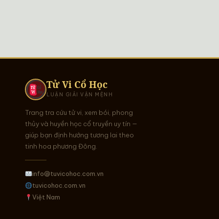
Tử Vi Cổ Học
LUẬN GIẢI VẬN MỆNH
Trang tra cứu tử vi, xem bói, phong
thủy và huyền học cổ truyền uy tín —
giúp bạn định hướng tương lai theo
tinh hoa phương Đông.
info@tuvicohoc.com.vn
tuvicohoc.com.vn
Việt Nam