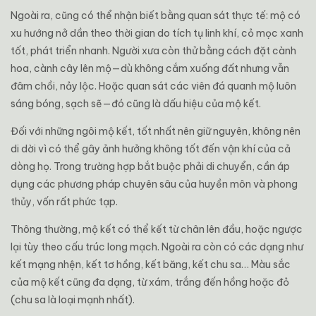
Ngoài ra, cũng có thể nhận biết bằng quan sát thực tế: mộ có
xu hướng nở dần theo thời gian do tích tụ linh khí, cỏ mọc xanh
tốt, phát triển nhanh. Người xưa còn thử bằng cách đặt cành
hoa, cành cây lên mộ—dù không cắm xuống đất nhưng vẫn
đâm chồi, nảy lộc. Hoặc quan sát các viên đá quanh mộ luôn
sáng bóng, sạch sẽ—đó cũng là dấu hiệu của mộ kết.
Đối với những ngôi mộ kết, tốt nhất nên giữ nguyên, không nên
di dời vì có thể gây ảnh hưởng không tốt đến vận khí của cả
dòng họ. Trong trường hợp bắt buộc phải di chuyển, cần áp
dụng các phương pháp chuyên sâu của huyền môn và phong
thủy, vốn rất phức tạp.
Thông thường, mộ kết có thể kết từ chân lên đầu, hoặc ngược
lại tùy theo cấu trúc long mạch. Ngoài ra còn có các dạng như
kết mạng nhện, kết tơ hồng, kết băng, kết chu sa… Màu sắc
của mộ kết cũng đa dạng, từ xám, trắng đến hồng hoặc đỏ
(chu sa là loại mạnh nhất).