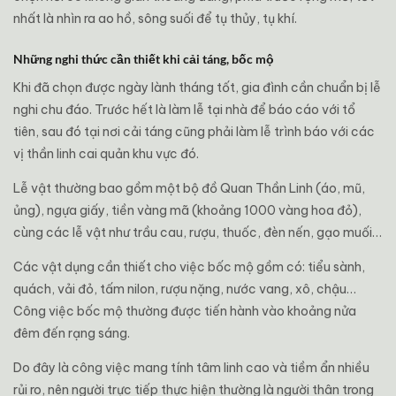
nhất là nhìn ra ao hồ, sông suối để tụ thủy, tụ khí.
Những nghi thức cần thiết khi cải táng, bốc mộ
Khi đã chọn được ngày lành tháng tốt, gia đình cần chuẩn bị lễ
nghi chu đáo. Trước hết là làm lễ tại nhà để báo cáo với tổ
tiên, sau đó tại nơi cải táng cũng phải làm lễ trình báo với các
vị thần linh cai quản khu vực đó.
Lễ vật thường bao gồm một bộ đồ Quan Thần Linh (áo, mũ,
ủng), ngựa giấy, tiền vàng mã (khoảng 1000 vàng hoa đỏ),
cùng các lễ vật như trầu cau, rượu, thuốc, đèn nến, gạo muối…
Các vật dụng cần thiết cho việc bốc mộ gồm có: tiểu sành,
quách, vải đỏ, tấm nilon, rượu nặng, nước vang, xô, chậu…
Công việc bốc mộ thường được tiến hành vào khoảng nửa
đêm đến rạng sáng.
Do đây là công việc mang tính tâm linh cao và tiềm ẩn nhiều
rủi ro, nên người trực tiếp thực hiện thường là người thân trong