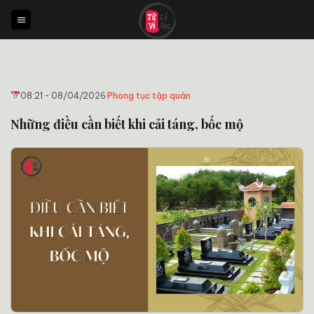
Bỏ
qua
nội
dung
08:21 - 08/04/2026
·
Phong tục tập quán
Những điều cần biết khi cải táng, bốc mộ