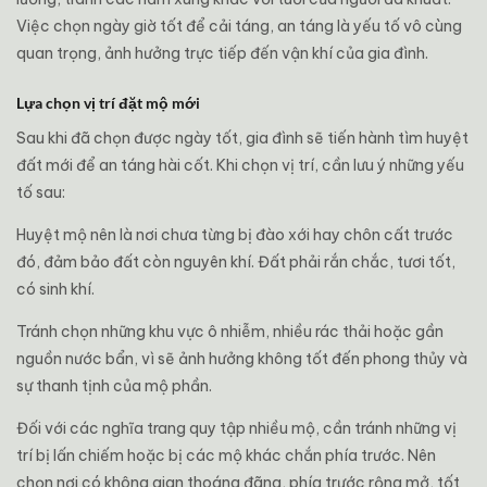
Việc chọn ngày giờ tốt để cải táng, an táng là yếu tố vô cùng
quan trọng, ảnh hưởng trực tiếp đến vận khí của gia đình.
Lựa chọn vị trí đặt mộ mới
Sau khi đã chọn được ngày tốt, gia đình sẽ tiến hành tìm huyệt
đất mới để an táng hài cốt. Khi chọn vị trí, cần lưu ý những yếu
tố sau:
Huyệt mộ nên là nơi chưa từng bị đào xới hay chôn cất trước
đó, đảm bảo đất còn nguyên khí. Đất phải rắn chắc, tươi tốt,
có sinh khí.
Tránh chọn những khu vực ô nhiễm, nhiều rác thải hoặc gần
nguồn nước bẩn, vì sẽ ảnh hưởng không tốt đến phong thủy và
sự thanh tịnh của mộ phần.
Đối với các nghĩa trang quy tập nhiều mộ, cần tránh những vị
trí bị lấn chiếm hoặc bị các mộ khác chắn phía trước. Nên
chọn nơi có không gian thoáng đãng, phía trước rộng mở, tốt