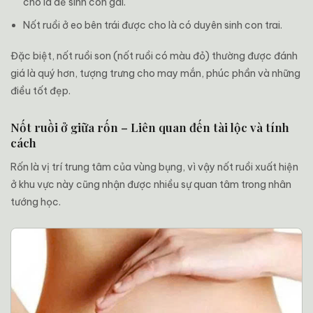
cho là dễ sinh con gái.
Nốt ruồi ở eo bên trái được cho là có duyên sinh con trai.
Đặc biệt, nốt ruồi son (nốt ruồi có màu đỏ) thường được đánh
giá là quý hơn, tượng trưng cho may mắn, phúc phần và những
điều tốt đẹp.
Nốt ruồi ở giữa rốn – Liên quan đến tài lộc và tính
cách
Rốn là vị trí trung tâm của vùng bụng, vì vậy nốt ruồi xuất hiện
ở khu vực này cũng nhận được nhiều sự quan tâm trong nhân
tướng học.