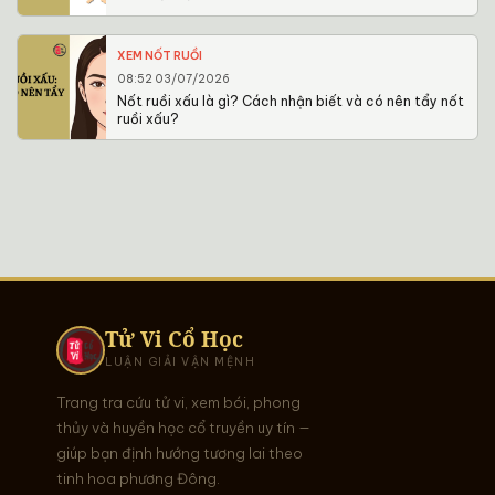
XEM NỐT RUỒI
08:52 03/07/2026
Nốt ruồi xấu là gì? Cách nhận biết và có nên tẩy nốt
ruồi xấu?
Tử Vi Cổ Học
LUẬN GIẢI VẬN MỆNH
Trang tra cứu tử vi, xem bói, phong
thủy và huyền học cổ truyền uy tín —
giúp bạn định hướng tương lai theo
tinh hoa phương Đông.