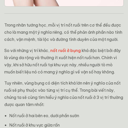
Trong nhân tướng học, mỗi vị trí nốt ruồi trên cơ thể đều được
cho là mang một ý nghĩa riêng, có thể phản ánh phần nào tính
cách, vận mệnh, tài lộc và đường tình duyên của một người.
So với những vị trí khác,
nốt ruồi ở bụng
khá đặc biệt bởi đây
là vùng da rộng và thường ít xuất hiện nốt ruồi hơn. Chính vì
vậy, khi sở hữu nốt ruồi tại khu vực này, nhiều người tò mò
muốn biết liệu nó có mang ý nghĩa gì về vận số hay không.
Tuy nhiên, vùng bụng có diện tích khá lớn nên ý nghĩa của nốt
ruồi sẽ phụ thuộc vào từng vị trí cụ thể. Trong bài viết này,
chúng ta sẽ cùng tìm hiểu ý nghĩa của nốt ruồi ở 3 vị trí thường
được quan tâm nhất:
Nốt ruồi ở hai bên eo, dưới phần sườn
Nốt ruồi ở khu vực giữa rốn