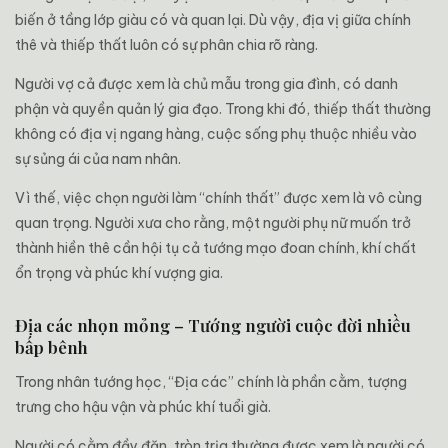
biến ở tầng lớp giàu có và quan lại. Dù vậy, địa vị giữa chính
thê và thiếp thất luôn có sự phân chia rõ ràng.
Người vợ cả được xem là chủ mẫu trong gia đình, có danh
phận và quyền quản lý gia đạo. Trong khi đó, thiếp thất thường
không có địa vị ngang hàng, cuộc sống phụ thuộc nhiều vào
sự sủng ái của nam nhân.
Vì thế, việc chọn người làm “chính thất” được xem là vô cùng
quan trọng. Người xưa cho rằng, một người phụ nữ muốn trở
thành hiền thê cần hội tụ cả tướng mạo đoan chính, khí chất
ổn trọng và phúc khí vượng gia.
Địa các nhọn mỏng – Tướng người cuộc đời nhiều
bấp bênh
Trong nhân tướng học, “Địa các” chính là phần cằm, tượng
trưng cho hậu vận và phúc khí tuổi già.
Người có cằm đầy đặn, tròn trịa thường được xem là người có