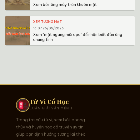
Xem bói lông mày trên khuôn mặt
XEM TƯỚNG MẶT
15:07 26/05/2026
Xem “mặt ngang mũi dọc” để nhận biết đàn ông
chung tình
Tử Vi Cổ Học
LUẬN GIẢI VẬN MỆNH
Trang tra cứu tử vi, xem bói, phong
thủy và huyền học cổ truyền uy tín —
giúp bạn định hướng tương lai theo