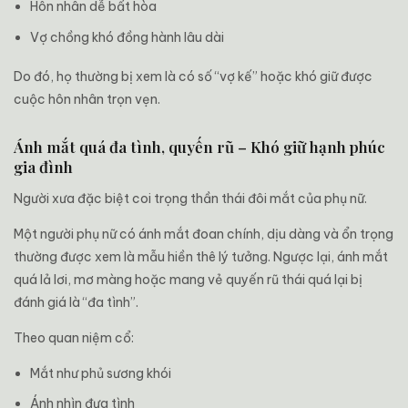
Hôn nhân dễ bất hòa
Vợ chồng khó đồng hành lâu dài
Do đó, họ thường bị xem là có số “vợ kế” hoặc khó giữ được
cuộc hôn nhân trọn vẹn.
Ánh mắt quá đa tình, quyến rũ – Khó giữ hạnh phúc
gia đình
Người xưa đặc biệt coi trọng thần thái đôi mắt của phụ nữ.
Một người phụ nữ có ánh mắt đoan chính, dịu dàng và ổn trọng
thường được xem là mẫu hiền thê lý tưởng. Ngược lại, ánh mắt
quá lả lơi, mơ màng hoặc mang vẻ quyến rũ thái quá lại bị
đánh giá là “đa tình”.
Theo quan niệm cổ:
Mắt như phủ sương khói
Ánh nhìn đưa tình