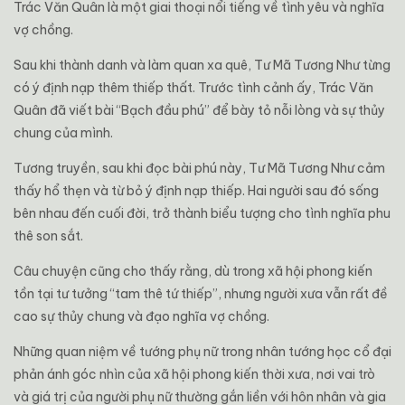
Trác Văn Quân là một giai thoại nổi tiếng về tình yêu và nghĩa
vợ chồng.
Sau khi thành danh và làm quan xa quê, Tư Mã Tương Như từng
có ý định nạp thêm thiếp thất. Trước tình cảnh ấy, Trác Văn
Quân đã viết bài “Bạch đầu phú” để bày tỏ nỗi lòng và sự thủy
chung của mình.
Tương truyền, sau khi đọc bài phú này, Tư Mã Tương Như cảm
thấy hổ thẹn và từ bỏ ý định nạp thiếp. Hai người sau đó sống
bên nhau đến cuối đời, trở thành biểu tượng cho tình nghĩa phu
thê son sắt.
Câu chuyện cũng cho thấy rằng, dù trong xã hội phong kiến
tồn tại tư tưởng “tam thê tứ thiếp”, nhưng người xưa vẫn rất đề
cao sự thủy chung và đạo nghĩa vợ chồng.
Những quan niệm về tướng phụ nữ trong nhân tướng học cổ đại
phản ánh góc nhìn của xã hội phong kiến thời xưa, nơi vai trò
và giá trị của người phụ nữ thường gắn liền với hôn nhân và gia