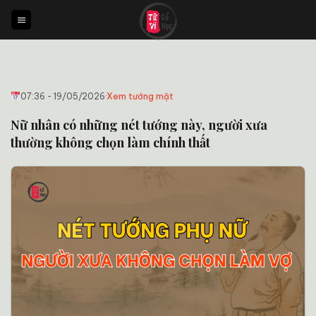
Bỏ
qua
nội
dung
07:36 - 19/05/2026
·
Xem tướng mặt
Nữ nhân có những nét tướng này, người xưa
thường không chọn làm chính thất