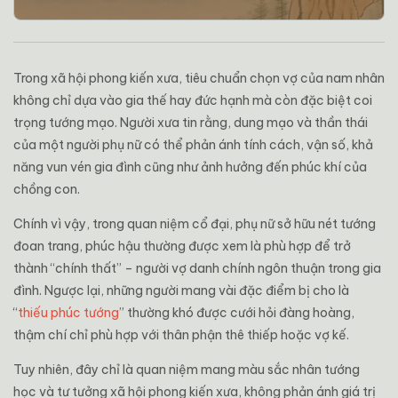
Trong xã hội phong kiến xưa, tiêu chuẩn chọn vợ của nam nhân
không chỉ dựa vào gia thế hay đức hạnh mà còn đặc biệt coi
trọng tướng mạo. Người xưa tin rằng, dung mạo và thần thái
của một người phụ nữ có thể phản ánh tính cách, vận số, khả
năng vun vén gia đình cũng như ảnh hưởng đến phúc khí của
chồng con.
Chính vì vậy, trong quan niệm cổ đại, phụ nữ sở hữu nét tướng
đoan trang, phúc hậu thường được xem là phù hợp để trở
thành “chính thất” – người vợ danh chính ngôn thuận trong gia
đình. Ngược lại, những người mang vài đặc điểm bị cho là
“
thiếu phúc tướng
” thường khó được cưới hỏi đàng hoàng,
thậm chí chỉ phù hợp với thân phận thê thiếp hoặc vợ kế.
Tuy nhiên, đây chỉ là quan niệm mang màu sắc nhân tướng
học và tư tưởng xã hội phong kiến xưa, không phản ánh giá trị