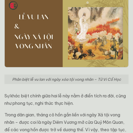
Phân biệt lễ vu lan với ngày xóa tội vong nhân – Tử Vi Cổ Học
Sự khác biệt chính giữa hai lễ này nằm ở điển tích ra đời, cũng
như phong tục, nghi thức thực hiện.
Trong dân gian, tháng cô hồn gắn liền với ngày Xá tội vong
nhân – được coi là ngày Diêm Vương mở cửa Quỷ Môn Quan,
để các vong hồn được trở về dương thế. Vì vậy, theo tập tục,