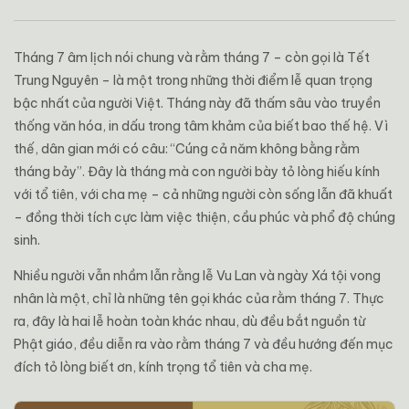
Tháng 7 âm lịch nói chung và rằm tháng 7 – còn gọi là Tết
Trung Nguyên – là một trong những thời điểm lễ quan trọng
bậc nhất của người Việt. Tháng này đã thấm sâu vào truyền
thống văn hóa, in dấu trong tâm khảm của biết bao thế hệ. Vì
thế, dân gian mới có câu: “Cúng cả năm không bằng rằm
tháng bảy”. Đây là tháng mà con người bày tỏ lòng hiếu kính
với tổ tiên, với cha mẹ – cả những người còn sống lẫn đã khuất
– đồng thời tích cực làm việc thiện, cầu phúc và phổ độ chúng
sinh.
Nhiều người vẫn nhầm lẫn rằng lễ Vu Lan và ngày Xá tội vong
nhân là một, chỉ là những tên gọi khác của rằm tháng 7. Thực
ra, đây là hai lễ hoàn toàn khác nhau, dù đều bắt nguồn từ
Phật giáo, đều diễn ra vào rằm tháng 7 và đều hướng đến mục
đích tỏ lòng biết ơn, kính trọng tổ tiên và cha mẹ.