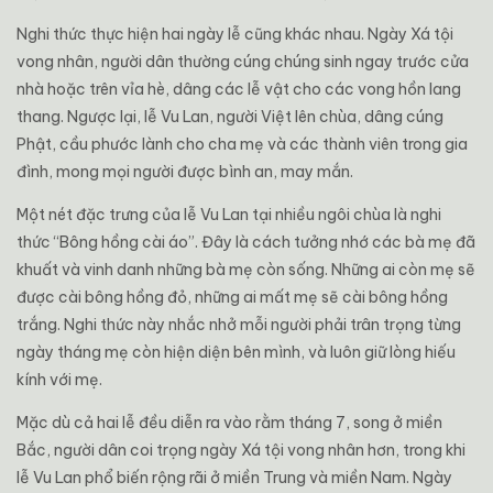
Nghi thức thực hiện hai ngày lễ cũng khác nhau. Ngày Xá tội
vong nhân, người dân thường cúng chúng sinh ngay trước cửa
nhà hoặc trên vỉa hè, dâng các lễ vật cho các vong hồn lang
thang. Ngược lại, lễ Vu Lan, người Việt lên chùa, dâng cúng
Phật, cầu phước lành cho cha mẹ và các thành viên trong gia
đình, mong mọi người được bình an, may mắn.
Một nét đặc trưng của lễ Vu Lan tại nhiều ngôi chùa là nghi
thức “Bông hồng cài áo”. Đây là cách tưởng nhớ các bà mẹ đã
khuất và vinh danh những bà mẹ còn sống. Những ai còn mẹ sẽ
được cài bông hồng đỏ, những ai mất mẹ sẽ cài bông hồng
trắng. Nghi thức này nhắc nhở mỗi người phải trân trọng từng
ngày tháng mẹ còn hiện diện bên mình, và luôn giữ lòng hiếu
kính với mẹ.
Mặc dù cả hai lễ đều diễn ra vào rằm tháng 7, song ở miền
Bắc, người dân coi trọng ngày Xá tội vong nhân hơn, trong khi
lễ Vu Lan phổ biến rộng rãi ở miền Trung và miền Nam. Ngày