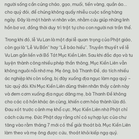
người sống cần cúng cháo, gạo, muối, tiền vàng, quần áo…
cho quỷ đói, để chúng không quấy nhiễu cuộc sống hàng
ngày. Đây là một hành vi nhân văn, nhằm cứu giúp những linh
hồn bơ vơ, đồng thời duy trì trật tự cho con người nơi trần thế.
Trong khi đó, lễ Vu Lan là một đại lễ quan trọng của Phật giáo,
còn gọi là “Lễ Vu Bồn” hay “Lễ báo hiếu”. Truyền thuyết về lễ
Vu Lan gắn liền với Bồ Tát Mục Kiền Liên. Sau khi đắc đạo và tu
luyện thành công nhiều phép thần thông, Mục Kiền Liên vẫn
không nguôi nỗi nhớ mẹ. Mẹ ông, bà Thanh Đề, do tích nhiều
ác nghiệp khi còn sống, bị đày xuống địa ngục làm ngạ quỷ –
tức quỷ đói. Khi Mục Kiền Liên dùng thiên nhãn thấy cảnh này
và đem cơm xuống địa ngục dâng mẹ, bà Thanh Đề không
cho các cô hồn khác ăn cùng, khiến cơm hóa thành lửa đỏ.
Đau xót trước cảnh mẹ khổ cực, Mục Kiền Liên nhờ Phật chỉ
cách cứu mẹ. Đức Phật dạy rằng chỉ có sự hợp lực của chư
tăng vào rằm tháng 7 mới có thể giải thoát bà. Mục Kiền Liên
làm theo và mẹ ông được cứu, thoát khỏi kiếp ngạ quỷ.