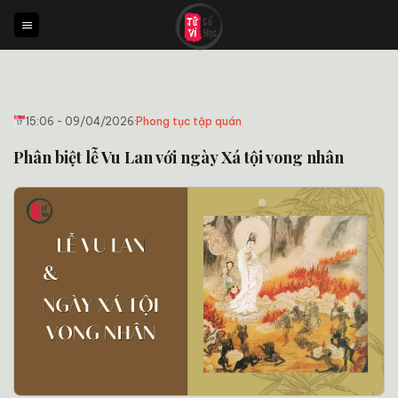
Bỏ
qua
nội
dung
15:06 - 09/04/2026
·
Phong tục tập quán
Phân biệt lễ Vu Lan với ngày Xá tội vong nhân