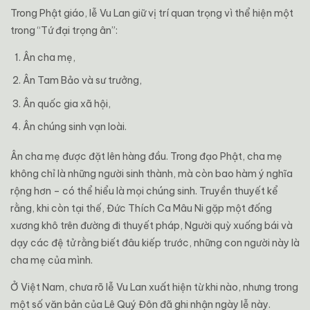
Trong Phật giáo, lễ Vu Lan giữ vị trí quan trọng vì thể hiện một
trong “Tứ đại trọng ân”:
Ân cha mẹ,
Ân Tam Bảo và sư trưởng,
Ân quốc gia xã hội,
Ân chúng sinh vạn loài.
Ân cha mẹ được đặt lên hàng đầu. Trong đạo Phật, cha mẹ
không chỉ là những người sinh thành, mà còn bao hàm ý nghĩa
rộng hơn – có thể hiểu là mọi chúng sinh. Truyền thuyết kể
rằng, khi còn tại thế, Đức Thích Ca Mâu Ni gặp một đống
xương khô trên đường đi thuyết pháp, Người quỳ xuống bái và
dạy các đệ tử rằng biết đâu kiếp trước, những con người này là
cha mẹ của mình.
Ở Việt Nam, chưa rõ lễ Vu Lan xuất hiện từ khi nào, nhưng trong
một số văn bản của Lê Quý Đôn đã ghi nhận ngày lễ này.