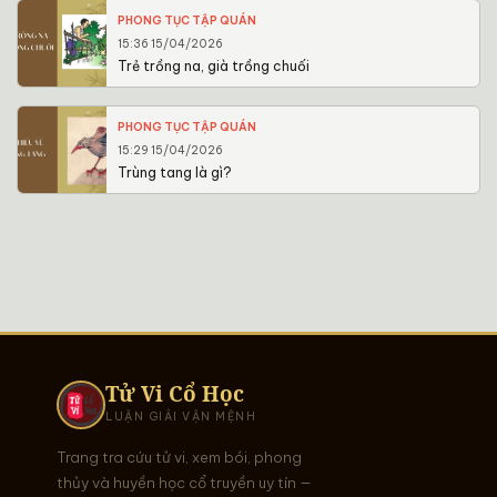
PHONG TỤC TẬP QUÁN
15:36 15/04/2026
Trẻ trồng na, già trồng chuối
PHONG TỤC TẬP QUÁN
15:29 15/04/2026
Trùng tang là gì?
Tử Vi Cổ Học
LUẬN GIẢI VẬN MỆNH
Trang tra cứu tử vi, xem bói, phong
thủy và huyền học cổ truyền uy tín —