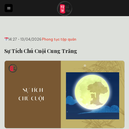
Bỏ
qua
nội
dung
14:27 - 13/04/2026
·
Phong tục tập quán
Sự Tích Chú Cuội Cung Trăng