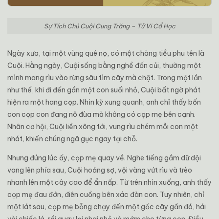
Sự Tích Chú Cuội Cung Trăng – Tử Vi Cổ Học
Ngày xưa, tại một vùng quê nọ, có một chàng tiều phu tên là
Cuội
. Hằng ngày, Cuội sống bằng nghề đốn củi, thường một
mình mang rìu vào rừng sâu tìm cây mà chặt. Trong một lần
như thế, khi đi đến gần một con suối nhỏ, Cuội bất ngờ phát
hiện ra một hang cọp. Nhìn kỹ xung quanh, anh chỉ thấy bốn
con cọp con đang nô đùa mà không có cọp mẹ bên cạnh.
Nhân cơ hội, Cuội liền xông tới, vung rìu chém mỗi con một
nhát, khiến chúng ngã gục ngay tại chỗ.
Nhưng đúng lúc ấy, cọp mẹ quay về. Nghe tiếng gầm dữ dội
vang lên phía sau, Cuội hoảng sợ, vội vàng vứt rìu và trèo
nhanh lên một cây cao để ẩn nấp. Từ trên nhìn xuống, anh thấy
cọp mẹ đau đớn, điên cuồng bên xác đàn con. Tuy nhiên, chỉ
một lát sau, cọp mẹ bỗng chạy đến một gốc cây gần đó, hái