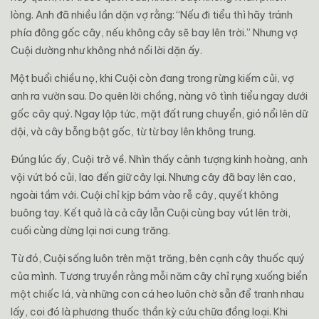
lòng. Anh đã nhiều lần dặn vợ rằng: “Nếu đi tiểu thì hãy tránh
phía đông gốc cây, nếu không cây sẽ bay lên trời.” Nhưng vợ
Cuội dường như không nhớ nổi lời dặn ấy.
Một buổi chiều nọ, khi Cuội còn đang trong rừng kiếm củi, vợ
anh ra vườn sau. Do quên lời chồng, nàng vô tình tiểu ngay dưới
gốc cây quý. Ngay lập tức, mặt đất rung chuyển, gió nổi lên dữ
dội, và cây bỗng bật gốc, từ từ bay lên không trung.
Đúng lúc ấy, Cuội trở về. Nhìn thấy cảnh tượng kinh hoàng, anh
vội vứt bó củi, lao đến giữ cây lại. Nhưng cây đã bay lên cao,
ngoài tầm với. Cuội chỉ kịp bám vào rễ cây, quyết không
buông tay. Kết quả là cả cây lẫn Cuội cùng bay vút lên trời,
cuối cùng dừng lại nơi cung trăng.
Từ đó, Cuội sống luôn trên mặt trăng, bên cạnh cây thuốc quý
của mình. Tương truyền rằng mỗi năm cây chỉ rụng xuống biển
một chiếc lá, và những con cá heo luôn chờ sẵn để tranh nhau
lấy, coi đó là phương thuốc thần kỳ cứu chữa đồng loại. Khi