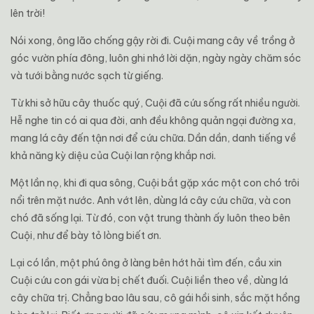
lên trời!
Nói xong, ông lão chống gậy rời đi. Cuội mang cây về trồng ở
góc vườn phía đông, luôn ghi nhớ lời dặn, ngày ngày chăm sóc
và tưới bằng nước sạch từ giếng.
Từ khi sở hữu cây thuốc quý, Cuội đã cứu sống rất nhiều người.
Hễ nghe tin có ai qua đời, anh đều không quản ngại đường xa,
mang lá cây đến tận nơi để cứu chữa. Dần dần, danh tiếng về
khả năng kỳ diệu của Cuội lan rộng khắp nơi.
Một lần nọ, khi đi qua sông, Cuội bắt gặp xác một con chó trôi
nổi trên mặt nước. Anh vớt lên, dùng lá cây cứu chữa, và con
chó đã sống lại. Từ đó, con vật trung thành ấy luôn theo bên
Cuội, như để bày tỏ lòng biết ơn.
Lại có lần, một phú ông ở làng bên hớt hải tìm đến, cầu xin
Cuội cứu con gái vừa bị chết đuối. Cuội liền theo về, dùng lá
cây chữa trị. Chẳng bao lâu sau, cô gái hồi sinh, sắc mặt hồng