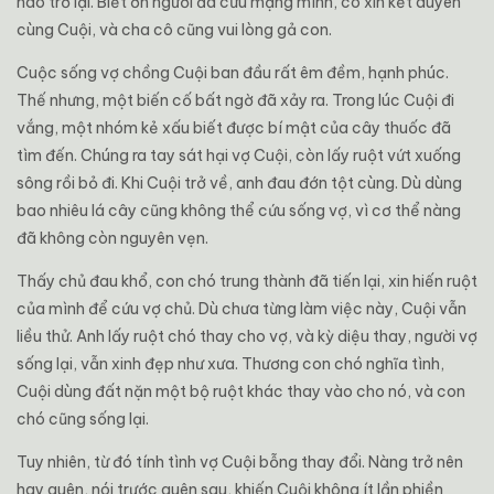
hào trở lại. Biết ơn người đã cứu mạng mình, cô xin kết duyên
cùng Cuội, và cha cô cũng vui lòng gả con.
Cuộc sống vợ chồng Cuội ban đầu rất êm đềm, hạnh phúc.
Thế nhưng, một biến cố bất ngờ đã xảy ra. Trong lúc Cuội đi
vắng, một nhóm kẻ xấu biết được bí mật của cây thuốc đã
tìm đến. Chúng ra tay sát hại vợ Cuội, còn lấy ruột vứt xuống
sông rồi bỏ đi. Khi Cuội trở về, anh đau đớn tột cùng. Dù dùng
bao nhiêu lá cây cũng không thể cứu sống vợ, vì cơ thể nàng
đã không còn nguyên vẹn.
Thấy chủ đau khổ, con chó trung thành đã tiến lại, xin hiến ruột
của mình để cứu vợ chủ. Dù chưa từng làm việc này, Cuội vẫn
liều thử. Anh lấy ruột chó thay cho vợ, và kỳ diệu thay, người vợ
sống lại, vẫn xinh đẹp như xưa. Thương con chó nghĩa tình,
Cuội dùng đất nặn một bộ ruột khác thay vào cho nó, và con
chó cũng sống lại.
Tuy nhiên, từ đó tính tình vợ Cuội bỗng thay đổi. Nàng trở nên
hay quên, nói trước quên sau, khiến Cuội không ít lần phiền