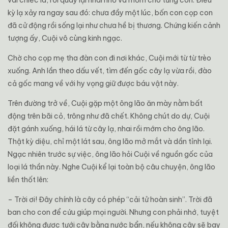
vài chiếc lá, rồi quay lại nhai nhỏ và mớm cho từng con. Điều
kỳ lạ xảy ra ngay sau đó: chưa đầy một lúc, bốn con cọp con
đã cử động rồi sống lại như chưa hề bị thương. Chứng kiến cảnh
tượng ấy, Cuội vô cùng kinh ngạc.
Chờ cho cọp mẹ tha đàn con đi nơi khác, Cuội mới từ từ trèo
xuống. Anh lần theo dấu vết, tìm đến gốc cây lạ vừa rồi, đào
cả gốc mang về với hy vọng giữ được báu vật này.
Trên đường trở về, Cuội gặp một ông lão ăn mày nằm bất
động trên bãi cỏ, trông như đã chết. Không chút do dự, Cuội
đặt gánh xuống, hái lá từ cây lạ, nhai rồi mớm cho ông lão.
Thật kỳ diệu, chỉ một lát sau, ông lão mở mắt và dần tỉnh lại.
Ngạc nhiên trước sự việc, ông lão hỏi Cuội về nguồn gốc của
loại lá thần này. Nghe Cuội kể lại toàn bộ câu chuyện, ông lão
liền thốt lên:
– Trời ơi! Đây chính là cây có phép “cải tử hoàn sinh”. Trời đã
ban cho con để cứu giúp mọi người. Nhưng con phải nhớ, tuyệt
đối không được tưới cây bằng nước bẩn, nếu không cây sẽ bay