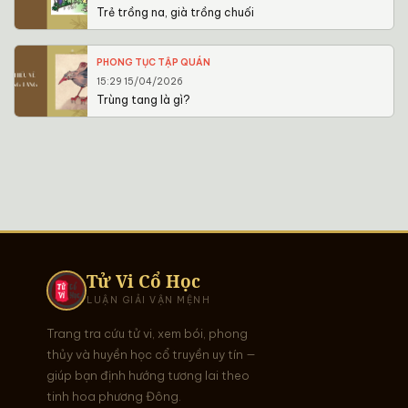
Trẻ trồng na, già trồng chuối
PHONG TỤC TẬP QUÁN
15:29 15/04/2026
Trùng tang là gì?
Tử Vi Cổ Học
LUẬN GIẢI VẬN MỆNH
Trang tra cứu tử vi, xem bói, phong
thủy và huyền học cổ truyền uy tín —
giúp bạn định hướng tương lai theo
tinh hoa phương Đông.