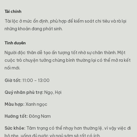
Tài chính
Tài lộc ở mức ổn định, phù hợp để kiểm soát chi tiêu và rà lại
những khoản đang phát sinh.
Tình duyên
Người độc thân dễ tạo ấn tượng tốt nhờ sự chân thành. Một
cuộc trò chuyện tưởng chừng bình thường lại có thể mở ra kết
nối mới.
Giờ tốt:
11:00 – 13:00
Quý nhân phù trợ:
Ngọ, Hợi
Màu hợp:
Xanh ngọc
Hướng tốt:
Đông Nam
Sức khỏe:
Tâm trạng có thể nhạy hơn thường lệ, vì vậy việc đi
bộ nhẹ, uống đủ nước và ngủ sớm sẽ rất có ích.