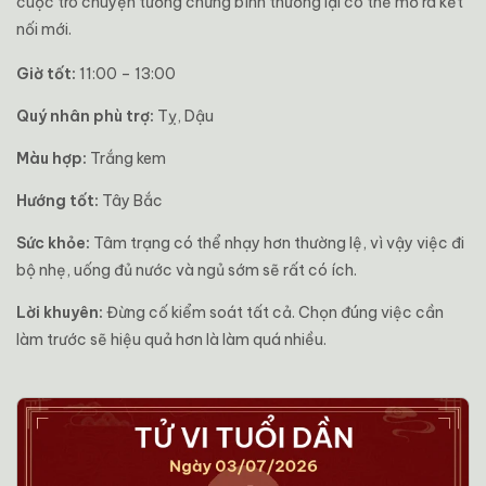
cuộc trò chuyện tưởng chừng bình thường lại có thể mở ra kết
nối mới.
Giờ tốt:
11:00 – 13:00
Quý nhân phù trợ:
Tỵ, Dậu
Màu hợp:
Trắng kem
Hướng tốt:
Tây Bắc
Sức khỏe:
Tâm trạng có thể nhạy hơn thường lệ, vì vậy việc đi
bộ nhẹ, uống đủ nước và ngủ sớm sẽ rất có ích.
Lời khuyên:
Đừng cố kiểm soát tất cả. Chọn đúng việc cần
làm trước sẽ hiệu quả hơn là làm quá nhiều.