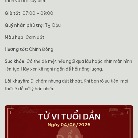
thắn và bớt suy diễn.
Giờ tốt:
07:00 – 09:00
Quý nhân phù trợ:
Tỵ, Dậu
Màu hợp:
Cam đất
Hướng tốt:
Chính Đông
Sức khỏe:
Có thể dễ mệt nếu ngồi quá lâu hoặc nhìn màn hình
liên tục. Hãy xen kẽ nghỉ ngắn để hồi năng lượng.
Lời khuyên:
Đi chậm nhưng dứt khoát. Khi bạn rõ ưu tiên, mọi
thứ sẽ dễ xử lý hơn nhiều.