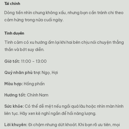
Tài chính
Dòng tiền nhìn chung không xấu, nhưng bạn cần tránh chi theo
cảm hứng trong nửa cuối ngày.
Tình duyên
Tình cảm có xu hướng ấm lại khi hai bên chịu nói chuyện thẳng
thắn và bớt suy diễn.
Giờ tốt:
11:00 – 13:00
Quý nhân phù trợ:
Ngọ, Hợi
Màu hợp:
Hồng phấn
Hướng tốt:
Chính Nam
Sức khỏe:
Có thể dễ mệt nếu ngồi quá lâu hoặc nhìn màn hình
liên tục. Hãy xen kẽ nghỉ ngắn để hồi năng lượng.
Lời khuyên:
Đi chậm nhưng dứt khoát. Khi bạn rõ ưu tiên, mọi