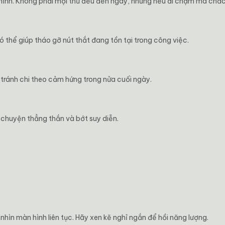
 chỉnh. Không phải mọi thứ đều đến ngay, nhưng nếu đi chậm mà chắc
 thể giúp tháo gỡ nút thắt đang tồn tại trong công việc.
tránh chi theo cảm hứng trong nửa cuối ngày.
i chuyện thẳng thắn và bớt suy diễn.
hìn màn hình liên tục. Hãy xen kẽ nghỉ ngắn để hồi năng lượng.