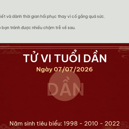
ết và dành thời gian hồi phục thay vì cố gắng quá sức.
bạn tránh được nhiều chậm trễ về sau.