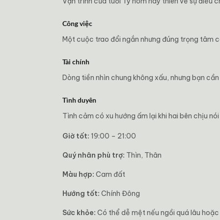
Vận trình của tuổi Tý hôm nay thiên về sự điều
Công việc
Một cuộc trao đổi ngắn nhưng đúng trọng tâm có
Tài chính
Dòng tiền nhìn chung không xấu, nhưng bạn cần 
Tình duyên
Tình cảm có xu hướng ấm lại khi hai bên chịu nó
Giờ tốt:
19:00 – 21:00
Quý nhân phù trợ:
Thìn, Thân
Màu hợp:
Cam đất
Hướng tốt:
Chính Đông
Sức khỏe:
Có thể dễ mệt nếu ngồi quá lâu hoặc n