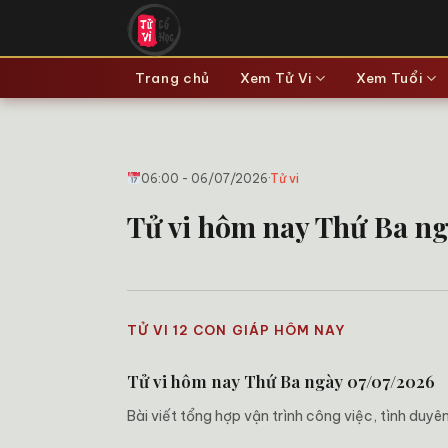
Bỏ
qua
nội
Trang chủ
Xem Tử Vi
Xem Tuổi
dung
06:00 - 06/07/2026
·
Tử vi
Tử vi hôm nay Thứ Ba ngà
TỬ VI 12 CON GIÁP HÔM NAY
Tử vi hôm nay Thứ Ba ngày 07/07/2026
Bài viết tổng hợp vận trình công việc, tình duy