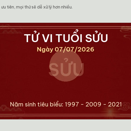
ưu tiên, mọi thứ sẽ dễ xử lý hơn nhiều.