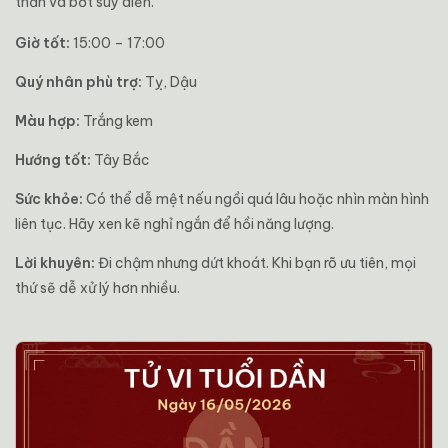
thắn và bớt suy diễn.
Giờ tốt:
15:00 – 17:00
Quý nhân phù trợ:
Tỵ, Dậu
Màu hợp:
Trắng kem
Hướng tốt:
Tây Bắc
Sức khỏe:
Có thể dễ mệt nếu ngồi quá lâu hoặc nhìn màn hình
liên tục. Hãy xen kẽ nghỉ ngắn để hồi năng lượng.
Lời khuyên:
Đi chậm nhưng dứt khoát. Khi bạn rõ ưu tiên, mọi
thứ sẽ dễ xử lý hơn nhiều.