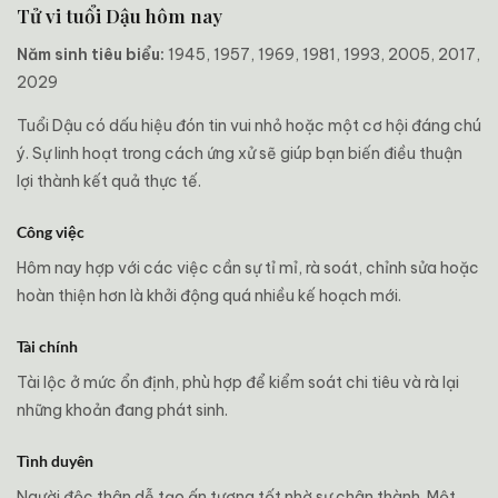
Tử vi tuổi Dậu hôm nay
Năm sinh tiêu biểu:
1945, 1957, 1969, 1981, 1993, 2005, 2017,
2029
Tuổi Dậu có dấu hiệu đón tin vui nhỏ hoặc một cơ hội đáng chú
ý. Sự linh hoạt trong cách ứng xử sẽ giúp bạn biến điều thuận
lợi thành kết quả thực tế.
Công việc
Hôm nay hợp với các việc cần sự tỉ mỉ, rà soát, chỉnh sửa hoặc
hoàn thiện hơn là khởi động quá nhiều kế hoạch mới.
Tài chính
Tài lộc ở mức ổn định, phù hợp để kiểm soát chi tiêu và rà lại
những khoản đang phát sinh.
Tình duyên
Người độc thân dễ tạo ấn tượng tốt nhờ sự chân thành. Một