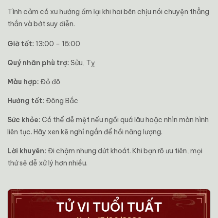
Tình cảm có xu hướng ấm lại khi hai bên chịu nói chuyện thẳng
thắn và bớt suy diễn.
Giờ tốt:
13:00 – 15:00
Quý nhân phù trợ:
Sửu, Tỵ
Màu hợp:
Đỏ đô
Hướng tốt:
Đông Bắc
Sức khỏe:
Có thể dễ mệt nếu ngồi quá lâu hoặc nhìn màn hình
liên tục. Hãy xen kẽ nghỉ ngắn để hồi năng lượng.
Lời khuyên:
Đi chậm nhưng dứt khoát. Khi bạn rõ ưu tiên, mọi
thứ sẽ dễ xử lý hơn nhiều.