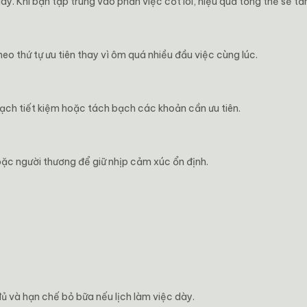
gày. Khi bạn tập trung vào phần việc cốt lõi, hiệu quả tổng thể sẽ tă
heo thứ tự ưu tiên thay vì ôm quá nhiều đầu việc cùng lúc.
ạch tiết kiệm hoặc tách bạch các khoản cần ưu tiên.
oặc người thương để giữ nhịp cảm xúc ổn định.
ủ và hạn chế bỏ bữa nếu lịch làm việc dày.