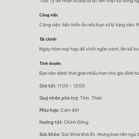
Tuổi Tý dễ nhận ra đâu là ưu tiên thật sự trong n
Công việc
Công việc tiến triển ổn nếu bạn xử lý từng việc t
Tài chính
Ngày hôm nay hợp để chốt ngân sách, lên kế ho
Tình duyên
Bạn nên dành thời gian nhiều hơn cho gia đình h
Giờ tốt:
11:00 – 13:00
Quý nhân phù trợ:
Thìn, Thân
Màu hợp:
Cam đất
Hướng tốt:
Chính Đông
Sức khỏe:
Sức khỏe khá ổn, nhưng bạn nên ngủ đ