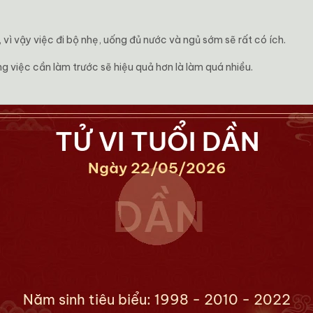
vì vậy việc đi bộ nhẹ, uống đủ nước và ngủ sớm sẽ rất có ích.
 việc cần làm trước sẽ hiệu quả hơn là làm quá nhiều.