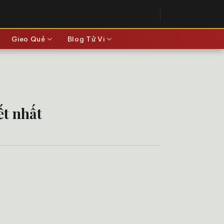
Gieo Quẻ
Blog Tử Vi
ết nhất