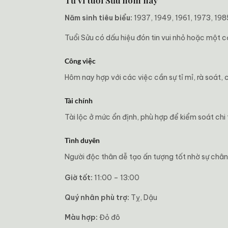
Tử vi tuổi Sửu hôm nay
Năm sinh tiêu biểu:
1937, 1949, 1961, 1973, 198
Tuổi Sửu có dấu hiệu đón tin vui nhỏ hoặc một cơ
Công việc
Hôm nay hợp với các việc cần sự tỉ mỉ, rà soát,
Tài chính
Tài lộc ở mức ổn định, phù hợp để kiểm soát chi 
Tình duyên
Người độc thân dễ tạo ấn tượng tốt nhờ sự chân 
Giờ tốt:
11:00 – 13:00
Quý nhân phù trợ:
Tỵ, Dậu
Màu hợp:
Đỏ đô