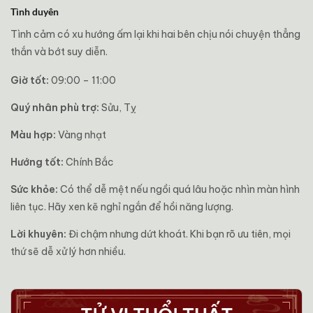
Tình duyên
Tình cảm có xu hướng ấm lại khi hai bên chịu nói chuyện thẳng
thắn và bớt suy diễn.
Giờ tốt:
09:00 – 11:00
Quý nhân phù trợ:
Sửu, Tỵ
Màu hợp:
Vàng nhạt
Hướng tốt:
Chính Bắc
Sức khỏe:
Có thể dễ mệt nếu ngồi quá lâu hoặc nhìn màn hình
liên tục. Hãy xen kẽ nghỉ ngắn để hồi năng lượng.
Lời khuyên:
Đi chậm nhưng dứt khoát. Khi bạn rõ ưu tiên, mọi
thứ sẽ dễ xử lý hơn nhiều.