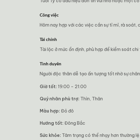
Tuổi Tý có dấu hiệu đón tin vui nhỏ hoặc một cơ 
Công việc
Hôm nay hợp với các việc cần sự tỉ mỉ, rà soát,
Tài chính
Tài lộc ở mức ổn định, phù hợp để kiểm soát chi 
Tình duyên
Người độc thân dễ tạo ấn tượng tốt nhờ sự chân 
Giờ tốt:
19:00 – 21:00
Quý nhân phù trợ:
Thìn, Thân
Màu hợp:
Đỏ đô
Hướng tốt:
Đông Bắc
Sức khỏe:
Tâm trạng có thể nhạy hơn thường lệ, 