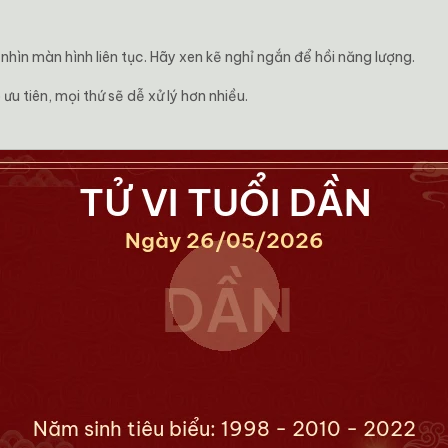
hìn màn hình liên tục. Hãy xen kẽ nghỉ ngắn để hồi năng lượng.
ưu tiên, mọi thứ sẽ dễ xử lý hơn nhiều.