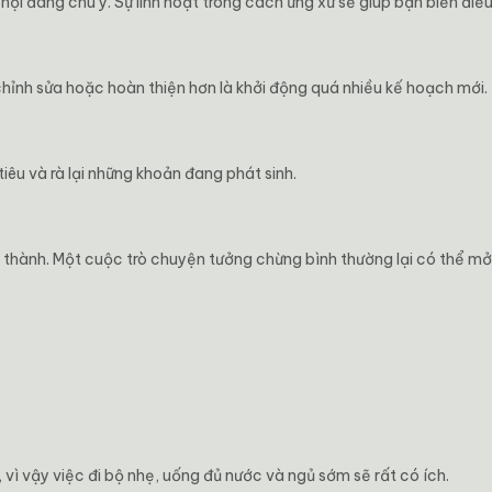
hội đáng chú ý. Sự linh hoạt trong cách ứng xử sẽ giúp bạn biến điều
 chỉnh sửa hoặc hoàn thiện hơn là khởi động quá nhiều kế hoạch mới.
tiêu và rà lại những khoản đang phát sinh.
thành. Một cuộc trò chuyện tưởng chừng bình thường lại có thể mở r
vì vậy việc đi bộ nhẹ, uống đủ nước và ngủ sớm sẽ rất có ích.