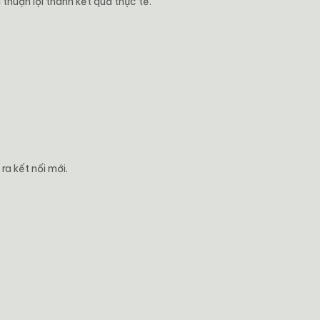
 thuận lợi thành kết quả thực tế.
a kết nối mới.