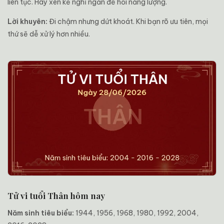
liên tục. Hãy xen kẽ nghỉ ngắn để hồi năng lượng.
Lời khuyên:
Đi chậm nhưng dứt khoát. Khi bạn rõ ưu tiên, mọi
thứ sẽ dễ xử lý hơn nhiều.
Tử vi tuổi Thân hôm nay
Năm sinh tiêu biểu:
1944, 1956, 1968, 1980, 1992, 2004,