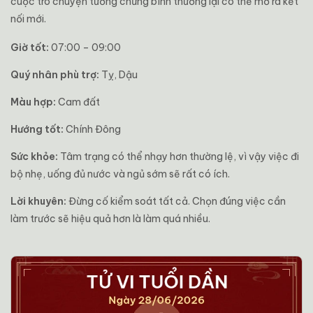
cuộc trò chuyện tưởng chừng bình thường lại có thể mở ra kết
nối mới.
Giờ tốt:
07:00 – 09:00
Quý nhân phù trợ:
Tỵ, Dậu
Màu hợp:
Cam đất
Hướng tốt:
Chính Đông
Sức khỏe:
Tâm trạng có thể nhạy hơn thường lệ, vì vậy việc đi
bộ nhẹ, uống đủ nước và ngủ sớm sẽ rất có ích.
Lời khuyên:
Đừng cố kiểm soát tất cả. Chọn đúng việc cần
làm trước sẽ hiệu quả hơn là làm quá nhiều.