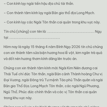
– Con kính lạy ngài tiền hậu địa chủ tài thần.
– Con thành tâm kính lạy ngài Bản gia thổ địa Long Mạch.
– Con kính lạy các Ngài Tôn thần cai quản trong khu vực này.
Tín chủ (chúng) con tên là: ……………………………………………… Ngụ
tại: ………………………………………………….
Hôm nay là ngày 15 tháng 4 năm Bính Ngọ 2026 tín chủ chúng
con xin thành tâm sửa biện hương hoa lễ vật, kim ngân trà quả
và đốt nén hương thơm kính dâng lên trước án.
Chúng con xin thành tâm kính mời: Ngài Kim Niên đương cai
Thái Tuế chí đức Tôn thần, ngài Bản cảnh Thành hoàng Chư vị
Đại Vương, ngài Đông trù Tư mệnh Táo phủ Thần quân và ngài
Bản gia Thổ Địa. Long Mạch Tôn thần, các ngài Ngũ Phương,
Ngũ Thổ, Phúc đức chính thần và các vị Tôn thần cai quản
trong khu vực này.