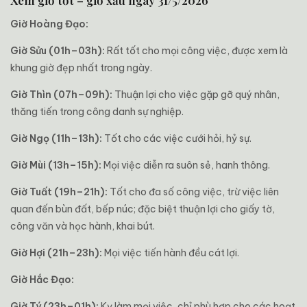
Xem giờ tốt – giờ xấu ngày 31/5/2026
Giờ Hoàng Đạo:
Giờ Sửu (01h–03h):
Rất tốt cho mọi công việc, được xem là
khung giờ đẹp nhất trong ngày.
Giờ Thìn (07h–09h):
Thuận lợi cho việc gặp gỡ quý nhân,
thăng tiến trong công danh sự nghiệp.
Giờ Ngọ (11h–13h):
Tốt cho các việc cưới hỏi, hỷ sự.
Giờ Mùi (13h–15h):
Mọi việc diễn ra suôn sẻ, hanh thông.
Giờ Tuất (19h–21h):
Tốt cho đa số công việc, trừ việc liên
quan đến bùn đất, bếp núc; đặc biệt thuận lợi cho giấy tờ,
công văn và học hành, khai bút.
Giờ Hợi (21h–23h):
Mọi việc tiến hành đều cát lợi.
Giờ Hắc Đạo:
Giờ Tý (23h–01h):
Kỵ làm mọi việc, chỉ phù hợp cho các hoạt