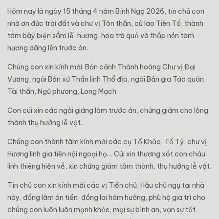
Hôm nay là ngày 15 tháng 4 năm Bính Ngọ 2026, tín chủ con
nhờ ơn đức trời đất và chư vị Tôn thần, cù lao Tiên Tổ, thành
tâm bày biện sắm lễ, hương, hoa trà quả và thắp nén tâm
hương dâng lên trước án.
Chúng con xin kính mời: Bản cảnh Thành hoàng Chư vị Đại
Vương, ngài Bản xứ Thần linh Thổ địa, ngài Bản gia Táo quân,
Tài thần, Ngũ phương, Long Mạch.
Con cúi xin các ngài giáng lâm trước án, chứng giám cho lòng
thành thụ hưởng lễ vật.
Chúng con thành tâm kính mời các cụ Tổ Khảo, Tổ Tỷ, chư vị
Hương linh gia tiên nội ngoại họ… Cúi xin thương xót con cháu
linh thiêng hiện về, xin chứng giám tâm thành, thụ hưởng lễ vật.
Tín chủ con xin kính mời các vị Tiền chủ, Hậu chủ ngụ tại nhà
này, đồng lâm án tiền, đồng lai hâm hưởng, phù hộ gia trì cho
chúng con luôn luôn mạnh khỏe, mọi sự bình an, vạn sự tốt