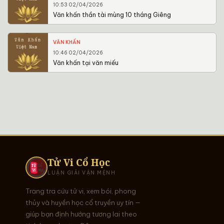
10:53 02/04/2026
Văn khấn thần tài mùng 10 tháng Giêng
VĂN KHẤN
10:46 02/04/2026
Văn khấn tại văn miếu
Tử Vi Cổ Học
LUẬN GIẢI VẬN MỆNH
Trang tra cứu tử vi, xem bói, phong
thủy và huyền học cổ truyền uy tín —
giúp bạn định hướng tương lai theo