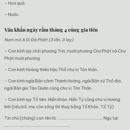
– Hoa quả;
– Nước.
Văn khấn ngày rằm tháng 4 cúng gia tiên
Nam mô A Di Đà Phật! (3 lần, 3 lạy)
– Con kính lạy chín phương Trời, mười phương Chư Phật và Chư
Phật mười phương.
– Con kính Hoàng thiên Hậu Thổ chư vị Tôn thần.
– Con kính ngài Bản cảnh Thành Hoàng, ngài Bản xứ Thổ địa,
ngài Bản gia Táo Quân cùng chư vị Tôn Thần.
– Con kính lạy Tổ tiên, Hiển khảo, Hiển Tỷ cùng chư vị Hương
linh (nếu bố, mẹ còn sống thì thay bằng Tổ Khảo, Tổ Tỷ)
Tín chủ (chúng) con tên là: ……………………………………. Ngụ tại:
……………………………………………………..