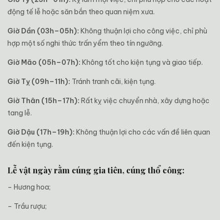
động tế lễ hoặc săn bắn theo quan niệm xưa.
Giờ Dần (03h–05h):
Không thuận lợi cho công việc, chỉ phù
hợp một số nghi thức trấn yểm theo tín ngưỡng.
Giờ Mão (05h–07h):
Không tốt cho kiện tụng và giao tiếp.
Giờ Tỵ (09h–11h):
Tránh tranh cãi, kiện tụng.
Giờ Thân (15h–17h):
Rất kỵ việc chuyển nhà, xây dựng hoặc
tang lễ.
Giờ Dậu (17h–19h):
Không thuận lợi cho các vấn đề liên quan
đến kiện tụng.
Lễ vật ngày rằm cúng gia tiên, cúng thổ công:
– Hương hoa;
– Trầu rượu;