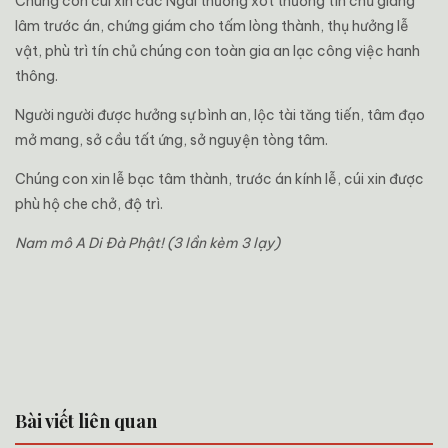
Chúng con cúi xin các Ngài thương xót thương tín chủ giáng
lâm trước án, chứng giám cho tấm lòng thành, thụ hưởng lễ
vật, phù trì tín chủ chúng con toàn gia an lạc công việc hanh
thông.
Người người được hưởng sự bình an, lộc tài tăng tiến, tâm đạo
mở mang, sở cầu tất ứng, sở nguyện tòng tâm.
Chúng con xin lễ bạc tâm thành, trước án kính lễ, cúi xin được
phù hộ che chở, độ trì.
Nam mô A Di Đà Phật! (3 lần kèm 3 lạy)
Bài viết liên quan