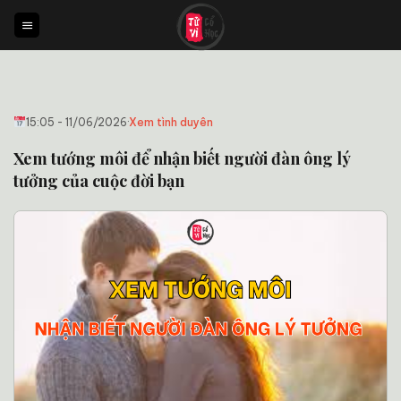
Bỏ
qua
nội
dung
15:05 - 11/06/2026
·
Xem tình duyên
Xem tướng môi để nhận biết người đàn ông lý
tưởng của cuộc đời bạn