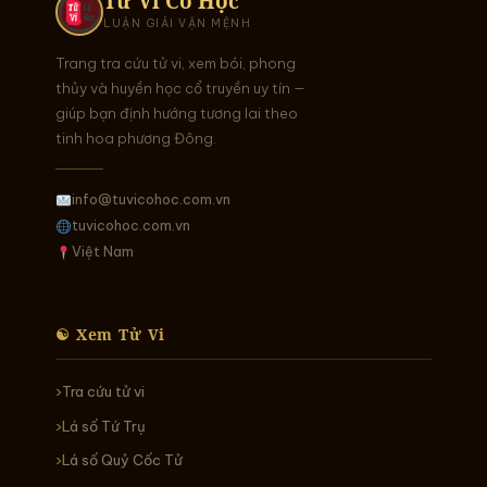
Tử Vi Cổ Học
LUẬN GIẢI VẬN MỆNH
Trang tra cứu tử vi, xem bói, phong
thủy và huyền học cổ truyền uy tín —
giúp bạn định hướng tương lai theo
tinh hoa phương Đông.
info@tuvicohoc.com.vn
tuvicohoc.com.vn
Việt Nam
☯ Xem Tử Vi
Tra cứu tử vi
Lá số Tứ Trụ
Lá số Quỷ Cốc Tử