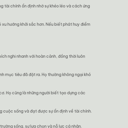
g tài chính ổn định nhờ sự khéo léo và cách ứng
ó xu hướng khởi sắc hơn. Nếu biết phát huy điểm
hích nghi nhanh với hoàn cảnh, đồng thời luôn
nh mục tiêu đã đặt ra. Họ thường không ngại khó
 cơ. Họ cũng là những người biết tạo dựng các
ng cuộc sống và đạt được sự ổn định về tài chính.
trường sống, sự lựa chọn và nỗ lực cá nhân.