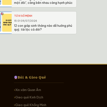
một đôi”, càng bên nhau càng hạnh phúc
TỬ VI SỐ MỆNH
15:01 09/07/2026
12 con giáp sinh tháng nào dễ hưởng phú
quý, tài lộc cả đời?
Bói & Gieo Quẻ
Xin xăm Quan Âm
Gieo quẻ Kinh Dịch
Gieo quẻ Khổng Minh