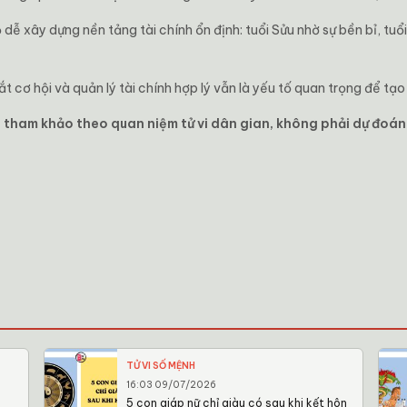
dễ xây dựng nền tảng tài chính ổn định: tuổi Sửu nhờ sự bền bỉ, tuổi
t cơ hội và quản lý tài chính hợp lý vẫn là yếu tố quan trọng để t
ất tham khảo theo quan niệm tử vi dân gian, không phải dự đoá
TỬ VI SỐ MỆNH
16:03 09/07/2026
u
5 con giáp nữ chỉ giàu có sau khi kết hôn