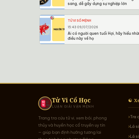
sang, dễ gây dựng sự nghiệp lớn
TỬ VI SỐ MỆNH
15:43 09/07/2026
Ai có người quen tuổi Hợi, hãy hiểu nh
điều này về họ
Tử Vi Cổ Học
☯ X
LUẬN GIẢI VẬN MỆNH
Tra 
Trang tra cứu tử vi, xem bói, phong
thủy và huyền học cổ truyền uy tín
Lá s
— giúp bạn định hướng tương lai
Lá s