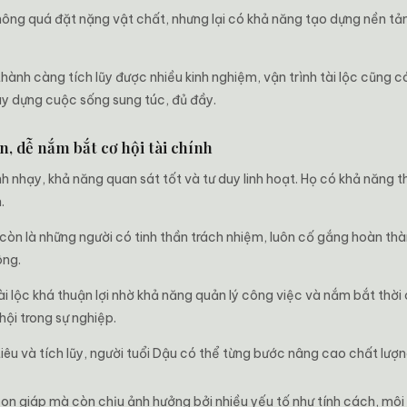
hông quá đặt nặng vật chất, nhưng lại có khả năng tạo dựng nền tản
hành càng tích lũy được nhiều kinh nghiệm, vận trình tài lộc cũng c
xây dựng cuộc sống sung túc, đủ đầy.
n, dễ nắm bắt cơ hội tài chính
h nhạy, khả năng quan sát tốt và tư duy linh hoạt. Họ có khả năng t
.
còn là những người có tinh thần trách nhiệm, luôn cố gắng hoàn thà
ông.
ài lộc khá thuận lợi nhờ khả năng quản lý công việc và nắm bắt thời
hội trong sự nghiệp.
tiêu và tích lũy, người tuổi Dậu có thể từng bước nâng cao chất lượ
on giáp mà còn chịu ảnh hưởng bởi nhiều yếu tố như tính cách, môi 