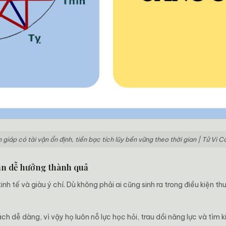
 giáp có tài vận ổn định, tiền bạc tích lũy bền vững theo thời gian | Tử Vi 
vận dễ hưởng thành quả
nh tế và giàu ý chí. Dù không phải ai cũng sinh ra trong điều kiện thu
 dễ dàng, vì vậy họ luôn nỗ lực học hỏi, trau dồi năng lực và tìm ki