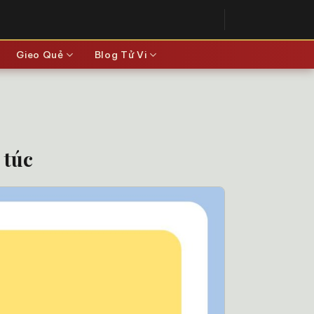
Gieo Quẻ
Blog Tử Vi
 túc