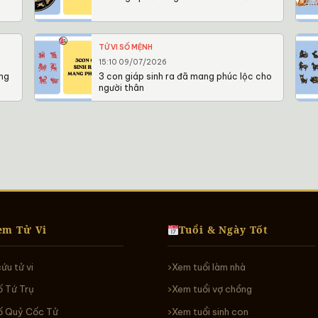
TỬ VI SỐ MỆNH
15:10 09/07/2026
ững
3 con giáp sinh ra đã mang phúc lộc cho
người thân
em Tử Vi
Tuổi & Ngày Tốt
cứu tử vi
Xem tuổi làm nhà
ố Tứ Trụ
Xem tuổi vợ chồng
ố Quỷ Cốc Tử
Xem tuổi sinh con