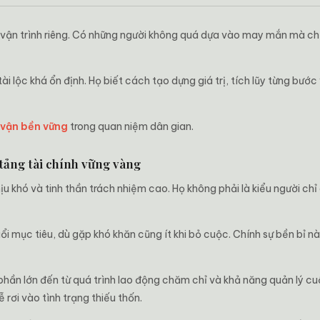
vận trình riêng. Có những người không quá dựa vào may mắn mà ch
i lộc khá ổn định. Họ biết cách tạo dựng giá trị, tích lũy từng bướ
 vận bền vững
trong quan niệm dân gian.
tảng tài chính vững vàng
hịu khó và tinh thần trách nhiệm cao. Họ không phải là kiểu người c
uổi mục tiêu, dù gặp khó khăn cũng ít khi bỏ cuộc. Chính sự bền bỉ 
u phần lớn đến từ quá trình lao động chăm chỉ và khả năng quản lý c
 rơi vào tình trạng thiếu thốn.