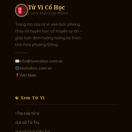
Tử Vi Cổ Học
LUẬN GIẢI VẬN MỆNH
Trang tra cứu tử vi, xem bói, phong
thủy và huyền học cổ truyền uy tín —
giúp bạn định hướng tương lai theo
tinh hoa phương Đông.
info@tuvicohoc.com.vn
tuvicohoc.com.vn
Việt Nam
☯ Xem Tử Vi
Tra cứu tử vi
Lá số Tứ Trụ
Lá số Quỷ Cốc Tử