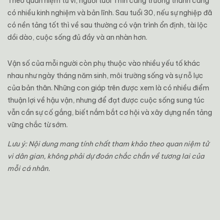
Theo quan niệm tử vi, người tuổi Thìn càng trưởng thành càng
có nhiều kinh nghiệm và bản lĩnh. Sau tuổi 30, nếu sự nghiệp đã
có nền tảng tốt thì về sau thường có vận trình ổn định, tài lộc
dồi dào, cuộc sống đủ đầy và an nhàn hơn.
Vận số của mỗi người còn phụ thuộc vào nhiều yếu tố khác
nhau như ngày tháng năm sinh, môi trường sống và sự nỗ lực
của bản thân. Những con giáp trên được xem là có nhiều điểm
thuận lợi về hậu vận, nhưng để đạt được cuộc sống sung túc
vẫn cần sự cố gắng, biết nắm bắt cơ hội và xây dựng nền tảng
vững chắc từ sớm.
Lưu ý: Nội dung mang tính chất tham khảo theo quan niệm tử
vi dân gian, không phải dự đoán chắc chắn về tương lai của
mỗi cá nhân.