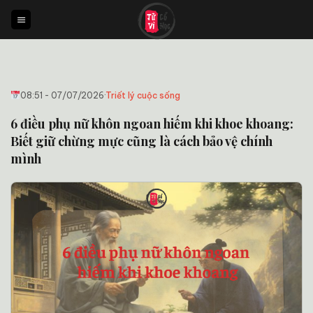
Bỏ
qua
nội
dung
08:51 - 07/07/2026
·
Triết lý cuộc sống
6 điều phụ nữ khôn ngoan hiếm khi khoe khoang:
Biết giữ chừng mực cũng là cách bảo vệ chính
mình