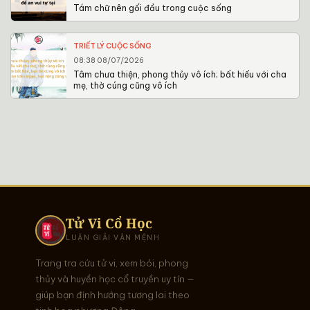
Tám chữ nên gối đầu trong cuộc sống
TRIẾT LÝ CUỘC SỐNG
08:38 08/07/2026
Tâm chưa thiện, phong thủy vô ích; bất hiếu với cha
mẹ, thờ cúng cũng vô ích
Tử Vi Cổ Học
LUẬN GIẢI VẬN MỆNH
Trang tra cứu tử vi, xem bói, phong
thủy và huyền học cổ truyền uy tín —
giúp bạn định hướng tương lai theo