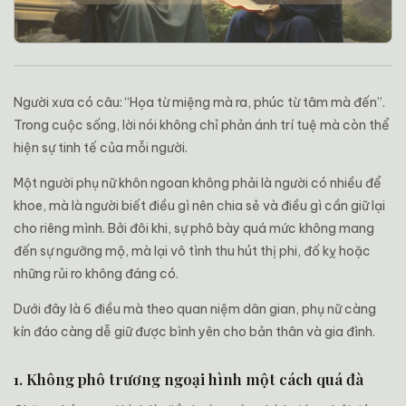
Người xưa có câu: “Họa từ miệng mà ra, phúc từ tâm mà đến”.
Trong cuộc sống, lời nói không chỉ phản ánh trí tuệ mà còn thể
hiện sự tinh tế của mỗi người.
Một người phụ nữ khôn ngoan không phải là người có nhiều để
khoe, mà là người biết điều gì nên chia sẻ và điều gì cần giữ lại
cho riêng mình. Bởi đôi khi, sự phô bày quá mức không mang
đến sự ngưỡng mộ, mà lại vô tình thu hút thị phi, đố kỵ hoặc
những rủi ro không đáng có.
Dưới đây là 6 điều mà theo quan niệm dân gian, phụ nữ càng
kín đáo càng dễ giữ được bình yên cho bản thân và gia đình.
1. Không phô trương ngoại hình một cách quá đà