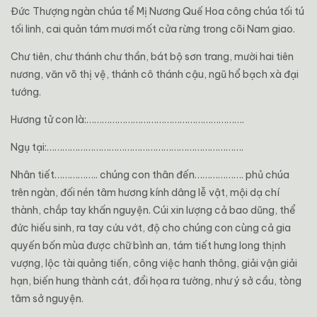
Đức Thượng ngàn chúa tể Mị Nương Quế Hoa công chúa tối tú
tối linh, cai quản tám mươi mốt cửa rừng trong cõi Nam giao.
Chư tiên, chư thánh chư thần, bát bộ sơn trang, mười hai tiên
nương, văn võ thị vệ, thánh cô thánh cậu, ngũ hổ bạch xà đại
tướng.
Hương tử con là:…………………………………………………….
Ngụ tại:………………………………………………………………….
Nhân tiết…………….. chúng con thân đến………………. phủ chúa
trên ngàn, đối nén tâm hương kính dâng lễ vật, mội dạ chí
thành, chắp tay khấn nguyện. Cúi xin lượng cả bao dũng, thể
đức hiếu sinh, ra tay cứu vớt, độ cho chúng con cùng cả gia
quyến bốn mùa được chữ bình an, tám tiết hưng long thịnh
vượng, lộc tài quảng tiến, công việc hanh thông, giải vận giải
hạn, biến hung thành cát, đổi họa ra tường, như ý sở cầu, tòng
tâm sở nguyện.