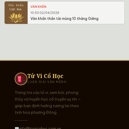
VĂN KHẤN
10:53 02/04/2026
Văn khấn thần tài mùng 10 tháng Giêng
Tử Vi Cổ Học
LUẬN GIẢI VẬN MỆNH
Trang tra cứu tử vi, xem bói, phong
thủy và huyền học cổ truyền uy tín —
giúp bạn định hướng tương lai theo
tinh hoa phương Đông.
info@tuvicohoc.com.vn