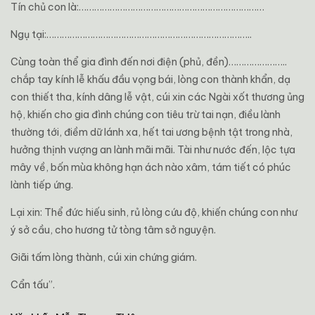
Tín chủ con là:………………………………………………………………
Ngụ tại:……………………………………………………………………..
Cùng toàn thể gia đình đến nơi điện (phủ, đền)…………………..
chắp tay kính lễ khấu đầu vọng bái, lòng con thành khẩn, dạ
con thiết tha, kính dâng lễ vật, cúi xin các Ngài xốt thương ủng
hộ, khiến cho gia đình chúng con tiêu trừ tai nạn, điều lành
thường tới, điềm dữ lánh xa, hết tai ương bệnh tật trong nhà,
hưởng thịnh vượng an lành mãi mãi. Tài như nước đến, lộc tựa
mây về, bốn mùa không hạn ách nào xâm, tám tiết có phúc
lành tiếp ứng.
Lại xin: Thể đức hiếu sinh, rủ lòng cứu độ, khiến chúng con như
ý sở cầu, cho hương tử tòng tâm sở nguyện.
Giãi tấm lòng thành, cúi xin chứng giám.
Cẩn tấu”.