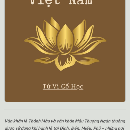
Văn
khấn
lễ
Thánh
Mẫu
và
văn
khấn
Mẫu
Thượng
Ngàn
thường
được
sử
dụng
khi
hành
lễ
tại
Đình,
Đền,
Miếu,
Phủ –
những
nơi