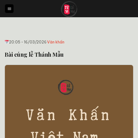
Bỏ
qua
nội
dung
20:05 - 16/03/2026
·
Văn khấn
Bài cúng lễ Thánh Mẫu