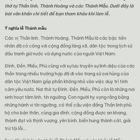
thờ
tự
Thần
linh,
Thành
Hoàng
và
các
Thánh
Mẫu.
Dưới
đây
là
bài
văn
khấn
chi
tiết
để
bạn
tham
khảo
khi
làm
lễ.
Ý nghĩa lễ Thánh mẫu
Các vị Thần linh, Thành Hoàng, Thánh Mẫu là các bậc tiền
nhân đã có công với cộng đồng làng xã, dân tộc trong lịch sử
đấu tranh giữ nước và dựng nước của người Việt Nam.
Đình, Đền, Miếu, Phủ cùng với sự lưu truyền sự linh diệu của các
thần trong nhiều trường hợp đã đi vào trang sử oai hùng của
dân tộc Việt Nam góp phần không nhỏ vào việc duy trì tình
cảm yêu nước. Nơi thờ tự Đình, Đền, Miếu, Phủ còn là những nơi
sinh hoạt tâm linh, tín ngưỡng. Con người hy vọng rằng bằng
những hành vi tín ngưỡng, có thể cầu viện đấng Thần linh phù
hộ cho bản thân, cùng gia đình, cộng đồng được an khang,
thành đạt và thịnh vượng, yên bình, biến hung thành cát, giải
trừ tội lỗi…