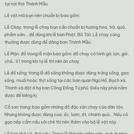
tại nơi thờ Thánh Mẫu.
Lễ vật mà bạn nên chuẩn bị bao gồm:
Lễ Chay: trong lễ chay bạn cần chuẩn bị hương hoa, trà, quả,
phẩm oản… để dùng khi lễ ban Phật, Bồ Tát. Lễ chay cũng
thường được dùng để dâng ban Thánh Mẫu.
Lễ Mặn: đồ trong lễ mặn bao gồm: đồ chay có hình gà, lợn, giò,
chả…Vì trong khi tạ lễ thì nên ăn chay.
Lễ đồ sống: trong lễ đồ sống không được dùng trứng sống, gạo
sống, muối hoặc thịt sống tại các ban quan Ngũ Hổ, Bạch xà,
Thanh xà đặt ở hạ ban Công Đồng Tứ phủ. Điều này phải nắm
được để kiêng kị.
Cỗ sơn trang: bao gồm những đồ đặc sản chay của dân tộc.
Nhưng không được dùng cua, ốc, lươn, ớt, chanh quả… Nếu có
gạo nếp cẩm nấu xôi chè thì nên thêm vào bộ lễ vật này.
Lễ ban thờ cô, thờ cậu: Trong lễ thờ này gồm oản, quả, hương