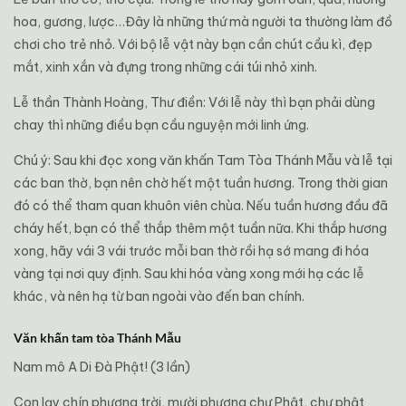
hoa, gương, lược…Đây là những thứ mà người ta thường làm đồ
chơi cho trẻ nhỏ. Với bộ lễ vật này bạn cần chút cầu kì, đẹp
mắt, xinh xắn và đựng trong những cái túi nhỏ xinh.
Lễ thần Thành Hoàng, Thư điền: Với lễ này thì bạn phải dùng
chay thì những điều bạn cầu nguyện mới linh ứng.
Chú ý:
Sau
khi
đọc
xong
văn
khấn
Tam
Tòa
Thánh
Mẫu
và
lễ
tại
các
ban
thờ,
bạn
nên
chờ
hết
một
tuần
hương.
Trong
thời
gian
đó
có
thể
tham
quan
khuôn
viên
chùa.
Nếu
tuần
hương
đầu
đã
cháy
hết,
bạn
có
thể
thắp
thêm
một
tuần
nữa.
Khi
thắp
hương
xong,
hãy
vái
3
vái
trước
mỗi
ban
thờ
rồi
hạ
sớ
mang
đi
hóa
vàng
tại
nơi
quy
định.
Sau
khi
hóa
vàng
xong
mới
hạ
các
lễ
khác,
và
nên
hạ
từ
ban
ngoài
vào
đến
ban
chính.
Văn khấn tam tòa Thánh Mẫu
Nam mô A Di Đà Phật! (3 lần)
Con lạy chín phương trời, mười phương chư Phật, chư phật