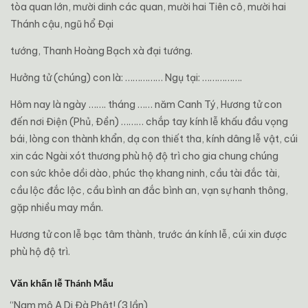
tòa quan lớn, mười dinh các quan, mười hai Tiên cô, mười hai
Thánh cậu, ngũ hổ Đại
tướng, Thanh Hoàng Bạch xà đại tướng.
Hưởng tử (chúng) con là: …………… Ngụ tại: …………….
Hôm nay là ngày ……. tháng …… năm Canh Tý, Hương tử con
đến nơi Điện (Phủ, Đền) ……… chắp tay kính lễ khấu đầu vọng
bái, lòng con thành khẩn, dạ con thiết tha, kính dâng lễ vật, cúi
xin các Ngài xót thương phù hộ độ trì cho gia chung chúng
con sức khỏe dồi dào, phúc thọ khang ninh, cầu tài đắc tài,
cầu lộc đắc lộc, cầu bình an đắc bình an, vạn sự hanh thông,
gặp nhiều may mắn.
Hương tử con lễ bạc tâm thành, trước án kính lễ, cúi xin được
phù hộ độ trì.
Văn khấn lễ Thánh Mẫu
“Nam mô A Di Đà Phật! (3 lần)