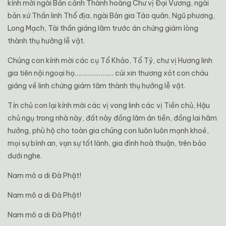
kính mời ngài Bản cảnh Thành hoàng Chư vị Đại Vương, ngài
bản xứ Thần linh Thổ địa, ngài Bản gia Táo quân, Ngũ phương,
Long Mạch, Tài thần giáng lâm trước án chứng giám lòng
thành thụ hưởng lễ vật.
Chúng con kính mời các cụ Tổ Khảo, Tổ Tỷ, chư vị Hương linh
gia tiên nội ngoại họ………………… cúi xin thương xót con cháu
giáng về linh chứng giám tâm thành thụ hưởng lễ vật.
Tín chủ con lại kính mời các vị vong linh các vị Tiền chủ, Hậu
chủ ngụ trong nhà này, đất này đồng lâm án tiền, đồng lai hâm
hưởng, phù hộ cho toàn gia chúng con luôn luôn mạnh khoẻ,
mọi sự bình an, vạn sự tốt lành, gia đình hoà thuận, trên bảo
dưới nghe.
Nam mô a di Đà Phật!
Nam mô a di Đà Phật!
Nam mô a di Đà Phật!