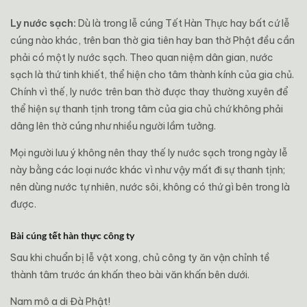
Ly nước sạch:
Dù là trong lễ cúng Tết Hàn Thực hay bất cứ lễ
cúng nào khác, trên ban thờ gia tiên hay ban thờ Phật đều cần
phải có một ly nước sạch. Theo quan niệm dân gian, nước
sạch là thứ tinh khiết, thể hiện cho tâm thành kính của gia chủ.
Chính vì thế, ly nước trên ban thờ được thay thường xuyên để
thể hiện sự thanh tịnh trong tâm của gia chủ chứ không phải
dâng lên thờ cúng như nhiều người lầm tưởng.
Mọi người lưu ý không nên thay thế ly nước sạch trong ngày lễ
này bằng các loại nước khác vì như vậy mất đi sự thanh tịnh;
nên dùng nước tự nhiên, nước sôi, không có thứ gì bên trong là
được.
Bài cúng tết hàn thực công ty
Sau khi chuẩn bị lễ vật xong, chủ công ty ăn vận chỉnh tề
thành tâm trước án khấn theo bài văn khấn bên dưới.
Nam mô a di Đà Phật!