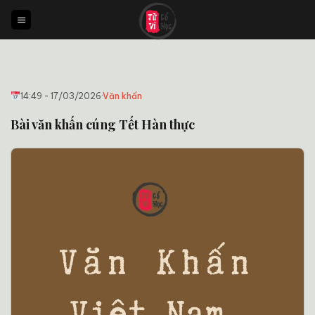
Bỏ
qua
nội
dung
14:49 - 17/03/2026
·
Văn khấn
Bài văn khấn cúng Tết Hàn thực