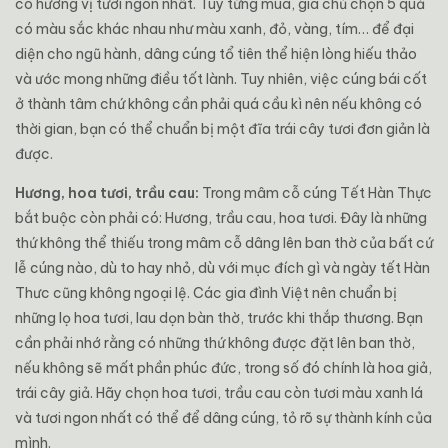
có hương vị tươi ngon nhất. Tùy từng mùa, gia chủ chọn 5 quả
có màu sắc khác nhau như màu xanh, đỏ, vàng, tím… để đại
diện cho ngũ hành, dâng cúng tổ tiên thể hiện lòng hiếu thảo
và ước mong những điều tốt lành. Tuy nhiên, việc cúng bái cốt
ở thành tâm chứ không cần phải quá cầu kì nên nếu không có
thời gian, bạn có thể chuẩn bị một đĩa trái cây tươi đơn giản là
được.
Hương, hoa tươi, trầu cau:
Trong mâm cỗ cúng Tết Hàn Thực
bắt buộc còn phải có: Hương, trầu cau, hoa tươi. Đây là những
thứ không thể thiếu trong mâm cỗ dâng lên ban thờ của bất cứ
lễ cúng nào, dù to hay nhỏ, dù với mục đích gì và ngày tết Hàn
Thưc cũng không ngoại lệ. Các gia đình Việt nên chuẩn bị
những lọ hoa tươi, lau dọn bàn thờ, trước khi thắp thương. Bạn
cần phải nhớ rằng có những thứ không được đặt lên ban thờ,
nếu không sẽ mất phần phúc đức, trong số đó chính là hoa giả,
trái cây giả. Hãy chọn hoa tươi, trầu cau còn tươi màu xanh lá
và tươi ngon nhất có thể để dâng cúng, tỏ rõ sự thành kính của
mình.