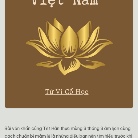
Bài
văn
khấn
cúng
Tết
Hàn
thực
mùng
3
tháng
3
âm
lịch
cùng
cách
chuẩn
bị
mâm
lễ
là
những
điều
bạn
nên
tìm
hiểu
trước
khi