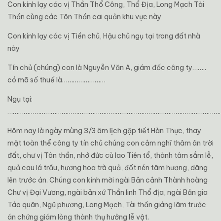
Con kính lạy các vị Thần Thổ Công, Thổ Địa, Long Mạch Tài
Thần cùng các Tôn Thần cai quản khu vực này
Con kính lạy các vị Tiền chủ, Hậu chủ ngụ tại trong đất nhà
này
Tín chủ (chúng) con là Nguyễn Văn A, giám đốc công ty……..
có mã số thuế là……………………
Ngụ tại:
………………………………………………………………………………………………………
Hôm nay là ngày mùng 3/3 âm lịch gặp tiết Hàn Thực, thay
mặt toàn thể công ty tín chủ chúng con cảm nghĩ thâm ân trời
đất, chư vị Tôn thần, nhớ đức cù lao Tiên tổ, thành tâm sắm lễ,
quả cau lá trầu, hương hoa trà quả, đốt nén tâm hương, dâng
lên trước án. Chúng con kính mời ngài Bản cảnh Thành hoàng
Chư vị Đại Vương, ngài bản xứ Thần linh Thổ địa, ngài Bản gia
Táo quân, Ngũ phương, Long Mạch, Tài thần giáng lâm trước
án chứng giám lòng thành thụ hưởng lễ vật.