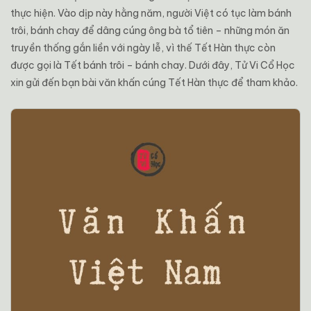
thực
hiện.
Vào
dịp
này
hằng
năm,
người
Việt
có
tục
làm
bánh
trôi,
bánh
chay
để
dâng
cúng
ông
bà
tổ
tiên –
những
món
ăn
truyền
thống
gắn
liền
với
ngày
lễ,
vì
thế
Tết
Hàn
thực
còn
được
gọi
là
Tết
bánh
trôi –
bánh
chay.
Dưới
đây,
Tử
Vi
Cổ
Học
xin
gửi
đến
bạn
bài
văn
khấn
cúng
Tết
Hàn
thực
để
tham
khảo.