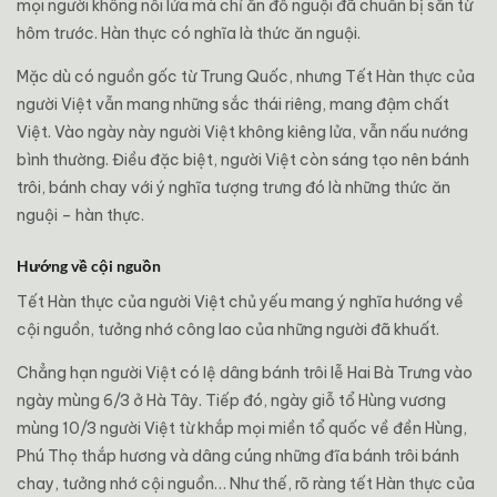
mọi người không nổi lửa mà chỉ ăn đồ nguội đã chuẩn bị sẵn từ
hôm trước. Hàn thực có nghĩa là thức ăn nguội.
Mặc dù có nguồn gốc từ Trung Quốc, nhưng Tết Hàn thực của
người Việt vẫn mang những sắc thái riêng, mang đậm chất
Việt. Vào ngày này người Việt không kiêng lửa, vẫn nấu nướng
bình thường. Điều đặc biệt, người Việt còn sáng tạo nên bánh
trôi, bánh chay với ý nghĩa tượng trưng đó là những thức ăn
nguội – hàn thực.
Hướng về cội nguồn
Tết Hàn thực của người Việt chủ yếu mang ý nghĩa hướng về
cội nguồn, tưởng nhớ công lao của những người đã khuất.
Chẳng hạn người Việt có lệ dâng bánh trôi lễ Hai Bà Trưng vào
ngày mùng 6/3 ở Hà Tây. Tiếp đó, ngày giỗ tổ Hùng vương
mùng 10/3 người Việt từ khắp mọi miền tổ quốc về đền Hùng,
Phú Thọ thắp hương và dâng cúng những đĩa bánh trôi bánh
chay, tưởng nhớ cội nguồn… Như thế, rõ ràng tết Hàn thực của