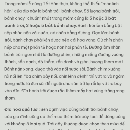
Trong mâm lễ cúng Tết Hàn thực, không thể thiếu “món linh
hồn” của dịp này là bánh trôi, bánh chay. Số lượng bánh trôi,
bánh chay “chuẩn” nhất trong mâm cúng là
5 hoặc 3 bát
bánh trôi, 3 hoặc 5 bát bánh chay
. Bánh trôi làm bằng bột
nếp nhào nặn với nước, có nhân bằng đường. Gạo làm bánh
trôi, bánh chay phải kén được nếp cái hoa vàng. Cứ chín phần
nếp cho một phần tẻ hoặc non hai phần tẻ. Đường làm nhân
bánh trôi ngon nhất là đường phên, những miếng đường vuông
thành, sắc cạnh, đỏ thắm, rắn đanh và giòn, hương thơm mát.
Bánh nặn xong, được thả vào nồi nước sôi. Bánh chìm xuống
rồi nổi lên, “ba chìm bảy nổi, chín lênh đênh” thì vớt ra và ngâm
trong nước lã đun sôi để nguội cho săn trở lại rồi lại vớt ra bày
vào đĩa. Đĩa bánh trôi được rắc thêm mấy hạt vừng trắng rang
thơm.
Đĩa hoa quả tươi:
Bên cạnh việc cúng bánh trôi bánh chay,
các gia đình cũng có thể mua thêm trái cây tươi để dâng cúng
với khoảng 5 loại quả. Trái cây thường được chọn theo mùa để