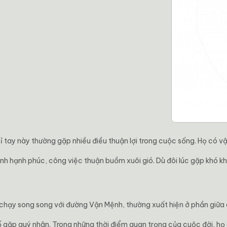
ỉ tay này thường gặp nhiều điều thuận lợi trong cuộc sống. Họ có v
ình hạnh phúc, công việc thuận buồm xuôi gió. Dù đôi lúc gặp khó k
chạy song song với đường Vận Mệnh, thường xuất hiện ở phần giữa
 gặp quý nhân. Trong những thời điểm quan trọng của cuộc đời, họ dễ