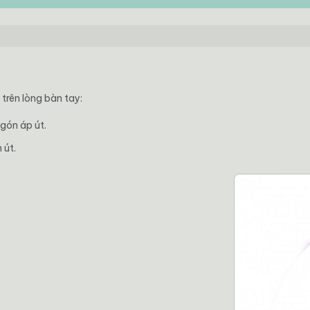
trên lòng bàn tay:
gón áp út.
 út.