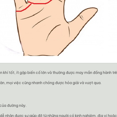
ận khí tốt, ít gặp biến cố lớn và thường được may mắn đồng hành t
hăn, mọi việc cũng nhanh chóng được hóa giải và vượt qua.
 của đường này.
 nhận được sự giúp đỡ từ những người có kinh nghiệm, địa vị hoặc l