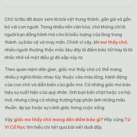
Chó từ lâu đã được xem là loài vật trung thành, gần gũi và gắn
bó với con người. Trong nhiều nền văn hóa, chó không chỉ là
người bạn đồng hành mà còn là biểu tượng của lòng trung
thành, sự bảo vệ và may mắn. Chính vì vậy, khi
mơ thấy chó
,
nhiều người thường thắc mắc liệu đây là điềm báo tốt hay là lời
nhắc nhở về một điều gì đó sắp xảy ra.
Theo quan niệm dân gian, giấc mơ thấy chó có thể mang
nhiều ý nghĩa khác nhau tùy thuộc vào màu lông, hành động
của con chó và diễn biến của giấc mơ. Có những giấc mơ báo
hiệu sự xuất hiện của quý nhân, tình bạn bền chặt hoặc cơ hội
mới, nhưng cũng có những trường hợp phản ánh những mâu
thuẫn, áp lực hoặc sự cảnh giác trong cuộc sống.
Vậy
giấc mơ thấy chó mang đến điềm báo gì?
Hãy cùng
Tử
Vi Cổ Học
tìm hiểu chi tiết qua bài viết dưới đây.