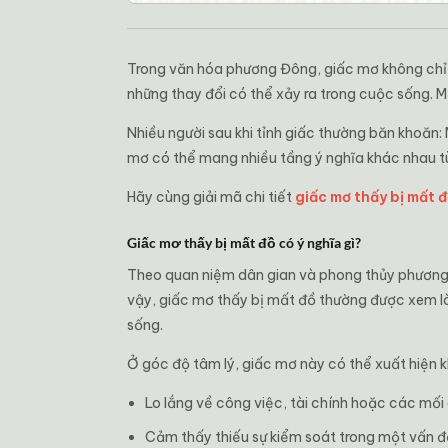
Trong văn hóa phương Đông, giấc mơ không chỉ l
những thay đổi có thể xảy ra trong cuộc sống. M
Nhiều người sau khi tỉnh giấc thường băn khoăn:
mơ có thể mang nhiều tầng ý nghĩa khác nhau 
Hãy cùng giải mã chi tiết
giấc mơ thấy bị mất 
Giấc mơ thấy bị mất đồ có ý nghĩa gì?
Theo quan niệm dân gian và phong thủy phương Đ
vậy, giấc mơ thấy bị mất đồ thường được xem là
sống.
Ở góc độ tâm lý, giấc mơ này có thể xuất hiện k
Lo lắng về công việc, tài chính hoặc các mối
Cảm thấy thiếu sự kiểm soát trong một vấn đ