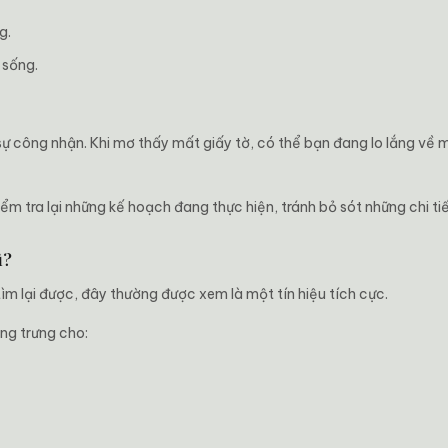
g.
 sống.
 sự công nhận. Khi mơ thấy mất giấy tờ, có thể bạn đang lo lắng về 
ểm tra lại những kế hoạch đang thực hiện, tránh bỏ sót những chi ti
ì?
m lại được, đây thường được xem là một tín hiệu tích cực.
ng trưng cho:
.