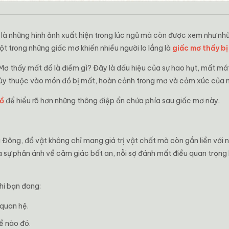
à những hình ảnh xuất hiện trong lúc ngủ mà còn được xem như nhữn
ột trong những giấc mơ khiến nhiều người lo lắng là
giấc mơ thấy bị
 Mơ thấy mất đồ là điềm gì? Đây là dấu hiệu của sự hao hụt, mất mát
tùy thuộc vào món đồ bị mất, hoàn cảnh trong mơ và cảm xúc của 
đồ
để hiểu rõ hơn những thông điệp ẩn chứa phía sau giấc mơ này.
ông, đồ vật không chỉ mang giá trị vật chất mà còn gắn liền với nă
 sự phản ánh về cảm giác bất an, nỗi sợ đánh mất điều quan trọng
hi bạn đang:
 quan hệ.
ề nào đó.