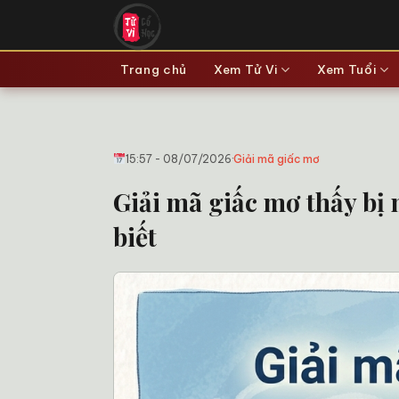
Bỏ
qua
nội
Trang chủ
Xem Tử Vi
Xem Tuổi
dung
15:57 - 08/07/2026
·
Giải mã giấc mơ
Giải mã giấc mơ thấy bị
biết