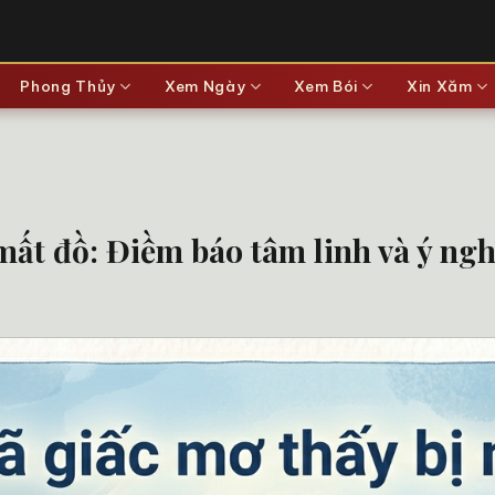
Phong Thủy
Xem Ngày
Xem Bói
Xin Xăm
 mất đồ: Điềm báo tâm linh và ý ng